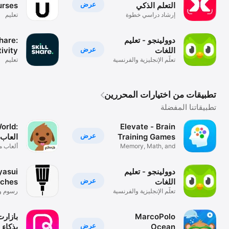
عرض
التعلم الذكي
urses
إرشاد دراسي خطوة
تعليم
بخطوة
دوولينجو - تعليم
share:
عرض
اللغات
tivity
تعلّم الإنجليزية والفرنسية
تعليم
asses
تطبيقات من اختيارات المحررين
تطبيقاتنا المفضلة
orld:
Elevate - Brain
عرض
Training Games
العاب 
Memory, Math, and
ألعاب م
Word Puzzles
الفضولي
دوولينجو - تعليم
yasui
عرض
اللغات
tches
تعلّم الإنجليزية والفرنسية
رسوم وت
MarcoPolo
بازارت
عرض
Ocean
بذكاء 