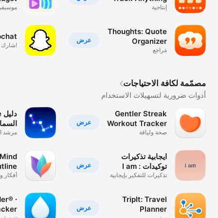
إنتاجية
موسيقى
Thoughts: Quote
pchat
عرض
Organizer
!شارك ا
مَراجع
مصمّمة لكافة الاحتياجات
أدوات ضرورية لتسهيلات الاستخدام
Gentler Streak
de
عرض
Workout Tracker
السماء
صحة ولياقة
مرشد ال
الكواكب
ايجابية تذكيرات
 Mind
عرض
توكيدات : I am
tline
تذكيرات للتفكير بإيجابية
أفكار و
er® ∙
TripIt: Travel
عرض
acker
Planner
سفر
تتبع شرب