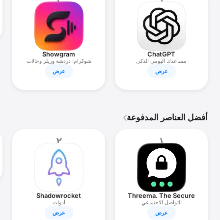
٢
١
Showgram
ChatGPT
مساعدك اليومي الذكي
شوكرام: دردشة وريلز وحالات
عرض
عرض
أفضل العناصر المدفوعة
٢
١
Shadowrocket
Threema. The Secure
Messenger
التواصل الاجتماعي
أدوات
عرض
عرض