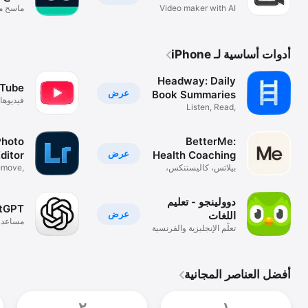
TV
PDF
Video maker with AI
effects
ضوئي و
أدوات أساسية لـ iPhone
Headway: Daily
uTube
عرض
Book Summaries
فيديوها
Listen, Read,
مباشر
Remember, Repeat
Photo
BetterMe:
عرض
Editor
Health Coaching
بيلاتس، كاليستنكس،
emove,
يوغا
h, Blur
دوولينجو - تعليم
tGPT
عرض
اللغات
مساعدك 
تعلّم الإنجليزية والفرنسية
أفضل العناصر المجانية