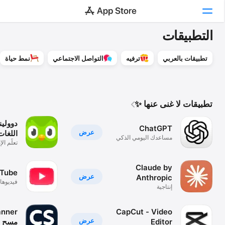
التطبيقات
اليوم
تطبيقات بالعربي
ترفيه
التواصل الاجتماعي
نمط حياة
الألعاب
كيف
Claude
التطبيقات
تطبيقات لا غنى عنها ✨
حوّل الأفكار إلى أدوات وألعاب
Arcade
دوولين
ChatGPT
عرض
اللغات
بحث
مساعدك اليومي الذكي
تعلّم ال
Claude by Anthropic
عرض
إنتاجية
النظام الأساسي
iPhone
Claude by
uTube
عرض
Anthropic
فيديوها
iPad
إنتاجية
مباشر
Mac
nner
CapCut - Video
Watch
عرض
Editor