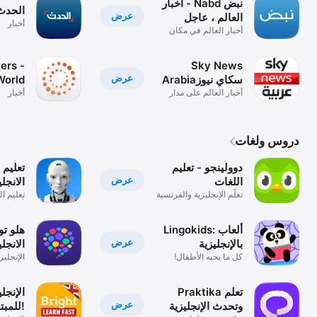
نبض Nabd - اخبار
Alhadath | الحد
عرض
العالم ، عاجل
أخبار
أخبار العالم في مكان
واحد
ers -
Sky News
عرض
Arabiaسكاي نيوز
World
عربية
أخبار العالم على مدار
أخبار
News
الساعة
دروس ولغات
دوولينجو - تعليم
AI
عرض
اللغات
الانجلي
تعلّم الإنجليزية والفرنسية
تعليم الل
بسهوله
Lingokids: ألعاب
هلو تو
عرض
بالإنجليزية
الانجلي
كل ما يحبه الأطفال!
الإنجليزي
الإيطالية
Praktika تعلم
عرض
وتحدث الإنجليزية
للمبتدئين!