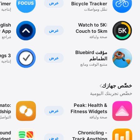
عرض
Timer
Bicycle Tracker
& GPS
تنقّل ومواصلات
إنتاجية
glish
Watch to 5K:
عرض
y App
Couch to 5km
plan
صحة ولياقة
مَراجع
Bluebird مؤقت
ngs 3
عرض
الطماطم
إنتاجية
متتبع الوقت ومانع
التطبيقات
خصِّص جهازك
خصِّص تجربتك اليومية
mato:
Peak: Health &
عرض
dship
Fitness Widgets
صحة ولياقة
التواصل
r CRM
Sound
Chronicling -
عرض
idget
Track Anything