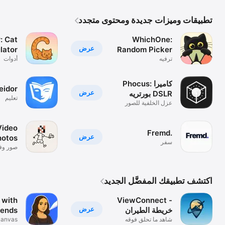
تطبيقات وميزات جديدة ومحتوى متجدد
: Cat
WhichOne:
عرض
lator
Random Picker
ترفيه
Wheel
أدوات
Phocus: كاميرا
eidor
عرض
بورتريه DSLR
تعليم
عزل الخلفية للصور
والفيديو
Video
Fremd.
عرض
hotos
سفر
صور وفي
اكتشف تطبيقك المفضَّل الجديد
 with
ViewConnect -
عرض
خريطة الطيران
riends
شاهد ما تحلق فوقه
layer
canvas