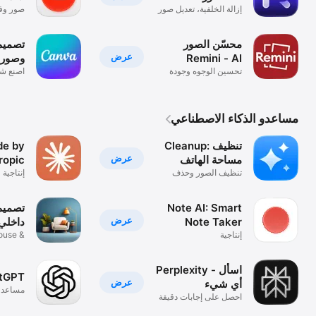
إزالة الخلفية، تعديل صور
صور وفي
محسّن الصور
عرض
Remini - AI
وصور 
تحسين الوجوه وجودة
اصنع ش
الصور
جرافيك
مساعدو الذكاء الاصطناعي
Cleanup: تنظيف
de by
عرض
مساحة الهاتف
ropic
تنظيف الصور وحذف
إنتاجية
التكرارات
Note AI: Smart
عرض
Note Taker
داخلي
إنتاجية
ouse &
n Room
Perplexity - اسأل
tGPT
عرض
أي شيء
مساعدك 
احصل على إجابات دقيقة
لأي سؤال