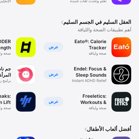
تعلم وتحدث لغات جديدة
يومياً
العقل السليم في الجسم السليم
أهم تطبيقات الصحة واللياقة
DDER
Eato®: Calorie
عرض
ength
Tracker
صحة ولياقة
صحة ولي
 Plans
Endel: Focus &
جم ناد
عرض
Sleep Sounds
المرأة
Instant ADHD Relief
برامج ري
eaks:
Freeletics:
عرض
n Lift
Workouts &
Fitness
صحة ولياقة
صحة ولي
أفضل ألعاب الأطفال