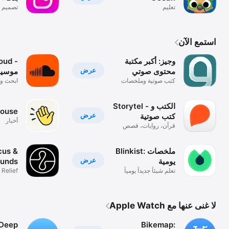
تعليم
تصميم ش
منشور، gif
استمع الآن
وجيز: أكبر مكتبة
oud -
عرض
محتوى صوتي
موسيق
كتب صوتية وملخصات
ابحث و
وروايات
التالية
Storytel - الكتب و
house
عرض
كتب صوتية
أخبار
قرآن، روايات، قصص
بودكاست
Blinkist: ملخصات
cus &
عرض
يومية
ounds
تعلم شيئاً جديداً يومياً
 Relief
لا غنى عنها مع Apple Watch
 Deep
Bikemap: