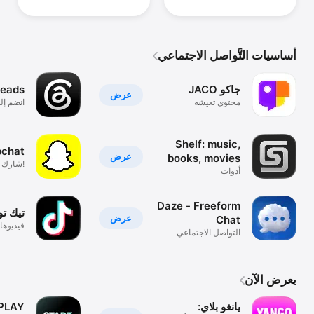
أساسيات التَّواصل الاجتماعي
JACO جاكو
reads
عرض
محتوى تعيشه
انضم إلى
Shelf: music,
pchat
عرض
books, movies
!شارك ا
أدوات
Daze - Freeform
تيك توك - 
عرض
Chat
فيديوها
التواصل الاجتماعي
لحظة
يعرض الآن
يانغو بلاي:
PLAY