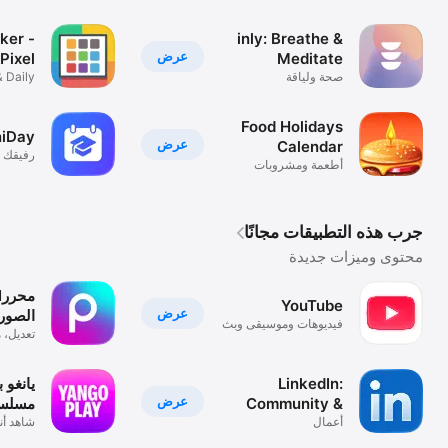
simply
ker -
inly: Breathe &
عرض
 Pixel
Meditate
صحة ولياقة
& Daily
Routine
Food Holidays
iDay
عرض
Calendar
رفيقك ا
أطعمة ومشروبات
جرب هذه التطبيقات مجانًا
محتوى وميزات جديدة
I
YouTube
عرض
الصور 
فيديوهات وموسيقى وبث
تعديل، 
مباشر
تغبيش
LinkedIn:
يانغو ب
عرض
Community &
مسلس
أعمال
Network
افلام
شاهد أن
مسلسلا