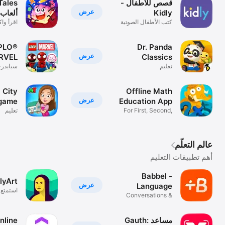
قصص للأطفال -
‏Tales
عرض
Kidly
ألعاب ب
كتب الأطفال الصوتية
اقرأ وا
والمصورة
للأطفال
PLO®
Dr. Panda
عرض
RVEL
Classics
تعليم
سبايدر-
للأطفال
 City
Offline Math
عرض
 game
Education App
For First, Second,
تعليم
Third Grade
عالم التعلّم
أهم تطبيقات التعليم
Babbel -
ilyArt
عرض
Language
استمتع ب
Conversations &
Learning
يوميّ
Study App
Gauth: مساعد
nline