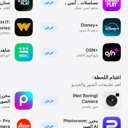
عرض
مسلسلات，أنمي，
ستارزب
افلام
شاهد أنمي, شغّل
أفلام، 
مسلسلات
أونلاين
H IT:
Disney+
عرض
ovies
ترفيه بلا حدود
ytime,
h more
OSN+
MBC شاهد
عرض
تابع أقوى الأفلام
تابع أفض
والمسلسلات
والمسل
اغتنام اللحظة
أهم تطبيقات الصور والفيديو
(Not Boring)
I
عرض
Camera
الصور 
صور وفيديو
تعديل، 
تغبيش
Photoroom: محرر
- Pro
عرض
الصور AI
amera