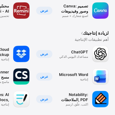
Canva: تصميم
محسّن
عرض
وصور وفيديوهات
i - AI
اصنع شعارك + صمم
تحسين ا
جرافيك
الصور
لزيادة إنتاجيتك
أهم تطبيقات الإنتاجية
Cloud
ChatGPT
عرض
ackup
مساعدك اليومي الذكي
إنتاجية
nner
Microsoft Word
عرض
إنتاجية
PDF
ضوئي و
s: AI
Notability:
عرض
الملاحظات, PDF
Docs,
اكتب، علّق، ارسم
PDF
إنتاجية