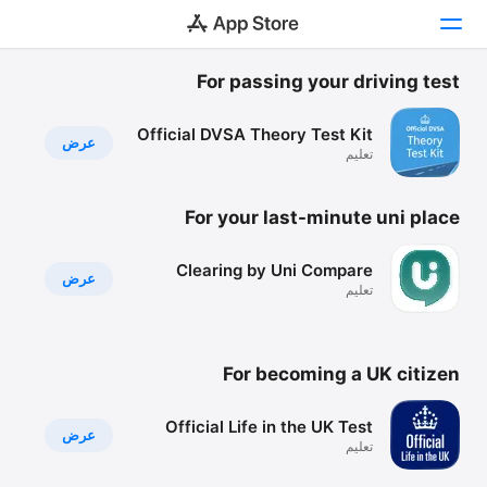
أهداف حياتية
Once in a lifetime apps
For passing your driving test
التطبيقات والألعاب
Must-have tools for the key milestones.
Official DVSA Theory Test Kit
عرض
Arcade
تعليم
بحث
For your last-minute uni place
النظام الأساسي
Clearing by Uni Compare
iPhone
عرض
تعليم
iPad
Mac
For becoming a UK citizen
Watch
TV
Official Life in the UK Test
عرض
تعليم