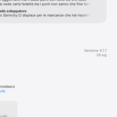
si vede carta fedeltà ma i punti non sanno che fine fanno,direi 
nte,da migliorare
ello sviluppatore
 Sbrinchy.Ci dispiace per le mancanze che hai riscontrato. 
asi richiesta di aiuto contatta sempre il nostro customer care 
ornirti l'assistenza richiesta per risolverla. Il Team ARD 
Versione 4.1.7
29 lug
potrebbero
ulla
colti