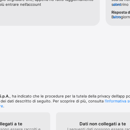
più entrare nell’account
scontrino 
altro
app scade
Risposta d
Buongiorno
altro
Per qualsi
che saprà f
Discount
S.p.A.
, ha indicato che le procedure per la tutela della privacy dell’app 
 dei dati descritto di seguito. Per scoprire di più, consulta
l’informativa s
re
.
llegati a te
Dati non collegati a te
ssono essere raccolti e
I seguenti dati possono essere rac