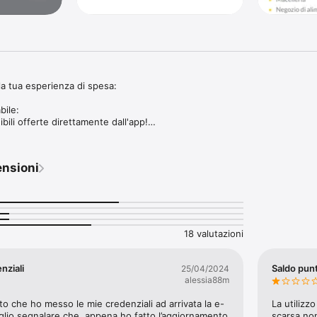
a tua esperienza di spesa:

ile:

bili offerte direttamente dall'app!

sfoglia comodamente il volantino.

rtunità di risparmio!

ensioni
o:

o reale sulle ultime novità e promozioni.

e offerte più vantaggiose e scopri le novità del nostro assortimento prima 
18 valutazioni
oi punti vendita preferiti e scopri i reparti disponibili.

rante la spesa diventa un'esperienza semplice e gratificante.
nziali
Saldo punt
25/04/2024
alessia88m
o che ho messo le mie credenziali ad arrivata la e-
La utilizz
glio segnalare che, appena ho fatto l’aggiornamento 
scarsa non