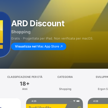
ARD Discount
Shopping
Gratis · Progettata per iPad. Non verificata per macOS.
Visualizza nel
Mac App Store
CLASSIFICAZIONE PER ETÀ
CATEGORIA
SVILUPP
18+
Anni
Shopping
Ergon S