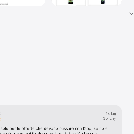
di tutti 
i
14 lug
Sbrichy
o solo per le offerte che devono passare con l’app, se no è 
 aggiornano mai il saldo punti con tutto ciò che sullo 