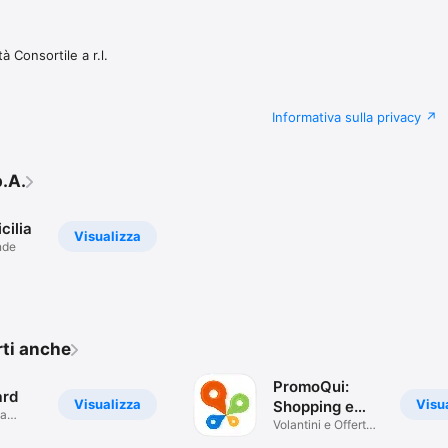
Consortile a r.l.
Informativa sulla privacy
p.A.
cilia
Visualizza
nde
rti anche
PromoQui:
ard
Visualizza
Visu
Shopping e
sa
Risparmio
Volantini e Offerte
 Te
locali