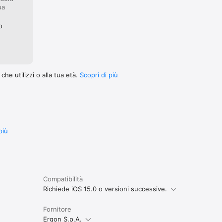
ua
o
he utilizzi o alla tua età.
Scopri di più
più
Compatibilità
Richiede iOS 15.0 o versioni successive.
Fornitore
Ergon S.p.A.