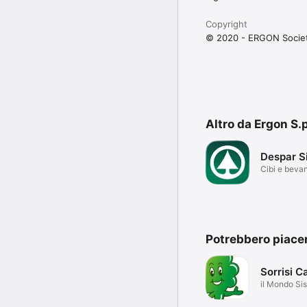
Copyright
© 2020 - ERGON Società 
Altro da Ergon S.
Despar Si
Cibi e beva
Potrebbero piace
Sorrisi C
il Mondo Si
sempre con