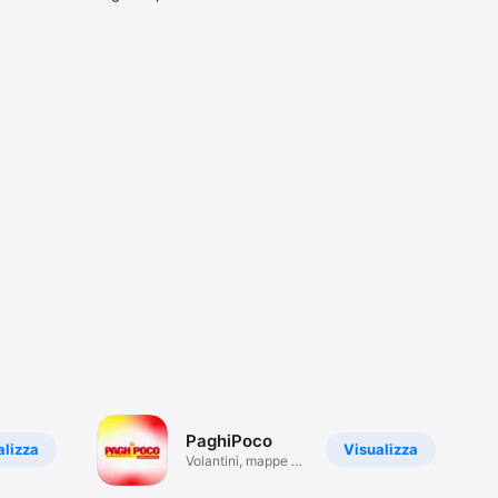
PaghiPoco
alizza
Visualizza
Volantini, mappe e
tanto altro