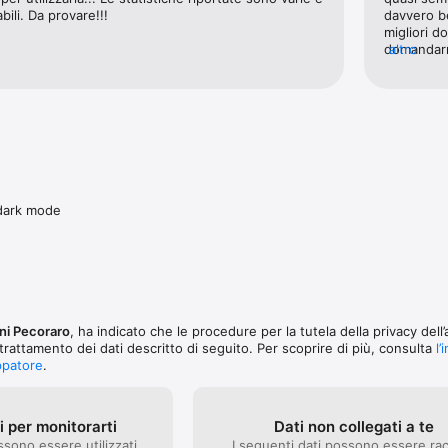
viluppatori per fornire feedback sull'algoritmo di previsione e sull'app

ili. Da provare!!!
davvero be
tagram per aggiornamenti e condivisioni con gli altri scommettitori

migliori d
domandarmi
altro
disponibili:

cosi!
ue, Proximus League

 2.Bundesliga, 3.Liga

, Erstedivisie

e 2, National, National 2

, Football League

r League, Championship, League One, League Two, Vanarama National L
 dark mode
B, Serie C, Tim Cup

 Liga, Segunda Liga

a 2, Segunda Division B

 Championship, League One, League Two

ig

NA, CINA, GIAPPONE, RUSSIA, USA ...).

ni Pecoraro
, ha indicato che le procedure per la tutela della privacy dell
trattamento dei dati descritto di seguito. Per scoprire di più, consulta
l’
 scommesse, ma rappresenta un potente supporto statistico per preved
uppatore
.
 calcio, infatti l'algoritmo di predizione si basa su valide basi scientifiche e
o.
ti per monitorarti
Dati non collegati a te
ssono essere utilizzati
I seguenti dati possono essere rac