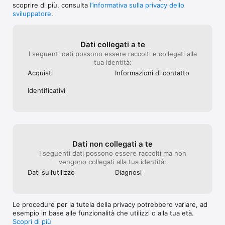
- 99 livelli divertenti e molto vari

scoprire di più, consulta
l’informativa sulla privacy dello
- Aggiornamenti gratuiti

sviluppatore
.
- Esercizi di logica impegnativi, veri rompicapo da risolvere

- Due modalità di gioco  

- Possibilità di limitazione del tempo di gioco  

Dati collegati a te
- Illustrazioni create con cura  

I seguenti dati possono essere raccolti e collegati alla
- Comando semplice

tua identità:
- Divertirsi e imparare  

- Piacevoli animazioni  

Acquisti
Informazioni di contatto
- Stupendi effetti sonori

- Sistema di feedback chiaro e diretto  

Identificativi
PER STIMOLARE

- Percezione visiva

- Ragionamento logico

- Attenzione  

Dati non collegati a te
- Capacità di concentrazione  

I seguenti dati possono essere raccolti ma non
- Competenza mediale

vengono collegati alla tua identità:
Dati sull’utilizzo
Diagnosi
AWARDS

*** Red Dot Award: Communication Design: Best of the Best 
2015 ***

Le procedure per la tutela della privacy potrebbero variare, ad
(Red Dot)

esempio in base alle funzionalità che utilizzi o alla tua età.
Scopri di più
*** Parents Choice Award Gold 2015 ***
