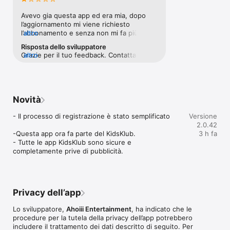
Con questo divertentissimo gioco di logica i bambini in 
Avevo gia questa app ed era mia, dopo 
compagnia di Fiete allenano la loro capacità di concentrazione, 
l’aggiornamento mi viene richiesto 
il ragionamento logico e in particolare la percezione visiva. 
l’abbonamento e senza non mi fa più 
altro
Quest'ultima è essenziale per la comprensione, l'elaborazione 
utilizzare l’app. Non esiste un pulsante di 
Risposta dello sviluppatore
e la memorizzazione di informazioni; inoltre è anche 
ripristino acquisti.
Grazie per il tuo feedback. Contatta il 
altro
strettamente correlata all'apprendimento di scrittura e lettura. 
nostro support@ahoiii.com. 
L'app è stata sviluppata in collaborazione con pedagogisti e 
genitori.  

Buon divertimento con questo gioco di logica, che ti porterà a 
Novità
scervellarti e riflettere per trovare le soluzioni!

- Il processo di registrazione è stato semplificato

Versione
CONTENUTO

2.0.42
-Questa app ora fa parte del KidsKlub.

3 h fa
- Animali

- Tutte le app KidsKlub sono sicure e 
- Automobili

completamente prive di pubblicità.
- Frutta

- Forme geometriche

- Bandiere nautiche

- Animali marini

- Marinai

Privacy dell’app
- E tanto altro

Lo sviluppatore,
Ahoiii Entertainment
, ha indicato che le
HIGHLIGHT

procedure per la tutela della privacy dell’app potrebbero
includere il trattamento dei dati descritto di seguito. Per