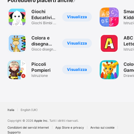
Potrebbero piacerti anche
Giochi
Sma
Visualizza
Educativi
Kidd
per Ragazzi
Giochi Bimbi &
Mont
Istruz
Disegni
Kids
Colora e
ABC
Visualizza
disegna
Lett
bimbi
Gioco disegno
Trac
Istruz
bimbi
Kids
Piccoli
Colo
Visualizza
Pompieri
Game
Istruzione
Kids
Drawi
Color
App
Italia
English (UK)
Copyright © 2026
Apple Inc.
Tutti i diritti riservati.
Condizioni dei servizi internet
App Store e privacy
Avviso sui cookie
Supporto