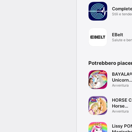
Complet
Stili e tend
EBelt
Salute e be
Potrebbero piace
BAYALA
Unicorn
Adventur
Avventura
HORSE C
Horse
Adventur
Avventura
Lissy PO
Magisch