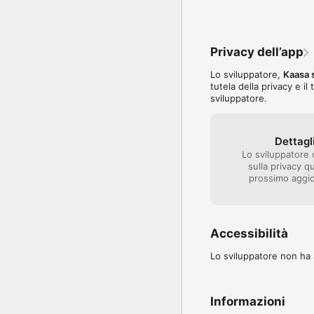
BUON DIVERTIMENTO

ti augura il tuo team Ka
Privacy dell’app
Lo sviluppatore,
Kaasa 
tutela della privacy e il
sviluppatore.
Dettagli
Lo sviluppatore 
sulla privacy q
prossimo aggio
Accessibilità
Lo sviluppatore non ha a
Informazioni