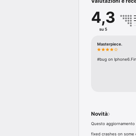
Valutazioni e rec
Oggi la leggenda ritorna
migliorato di gran lunga
4,3
e una nuova, intuitiva s
Il gioco offre tutto ciò
apparecchi iOS attuali pe
su 5
Ripulita dalla polvere d
e la leggendaria colonn
Masterpiece.
gioco originale, potrà a
livelli classici, amorevol
#bug on Iphone6.Final
Oggi le "sorelle" celeb
avventure, fascino nost
- 80 avventure comple
- 32 retro level

- grafica Full HD ad alti
- 5 lingue: inglese, ted
- mitica colonna sonora 
- comando liberamente s
- Game Center

Novità
A proposito, anche noi 
Questo aggiornamento di
principio: "Bug segnalat
fixed crashes on some 
Non esitare dunque a i