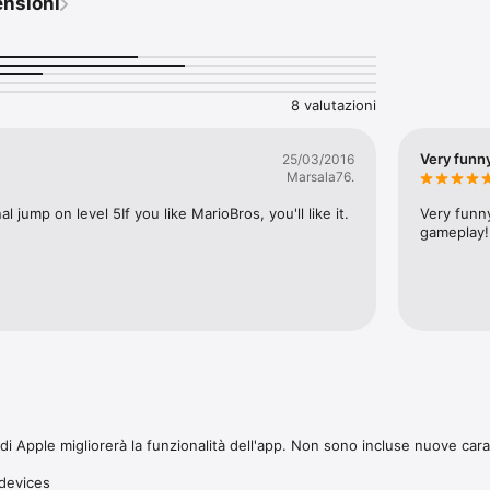
ensioni
 più forte che mai! Per adeguarci alle generazioni di apparecchi attuali,
 la grafica e le opzioni comando. Oggi la App conquista per la risoluzione
truttura del menù.

 di cui un vero Jump'n Run ha bisogno. Perfettamente compatibile con tutti
r ore di divertimento ininterrotto. 

8 valutazioni
ei decenni, GIANA SISTERS torna col suo stile di sempre, le sue classiche
a sonora originale ma modernamente rielaborata. Il giocatore appassiona
Very funny
25/03/2016
vvertire lo stesso batticuore e le stesse emozioni cercando di raggiunger
Marsala76.
mente restaurati. 

 jump on level 5If you like MarioBros, you'll like it.
Very funny
rano nuovamente il balzo in testa alla hit parade dei videogames. Numer
gameplay!
algico e modernissimo design compresi:

tamente nuove

ssima risoluzione 

esco, spagnolo, francese, italiano

ispirata a Chris Hülsbeck

elezionabile

giochiamo volentieri con GIANA SISTERS. Per questo ci piace agire secon
 Apple migliorerà la funzionalità dell'app. Non sono incluse nuove caratt
o. Bug eliminato."

devices
nviare le tue domande e i tuoi suggerimenti a: support@kaasa.com
