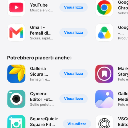
Goog
YouTube
Visualizza
Chr
Musica e video
Veloc
da guardare
sicuro
Googl
Gmail -
Goog
Visualizza
l'email di
–
Google
Sicura, rapida
arch
Produt
ed efficiente
Potrebbero piacerti anche
Galleria
Mark
Visualizza
Sicura:
Stor
Nascondi
Immagini e
Vide
Foto e
video al sicuro
Foto
Reel
Cymera:
Galle
Visualizza
Editor Foto
Medi
Beauty
Selfie perfetti
Man
Foto e
con filtri
SquareQuick:
VSC
Visualizza
Square Fit
Edito