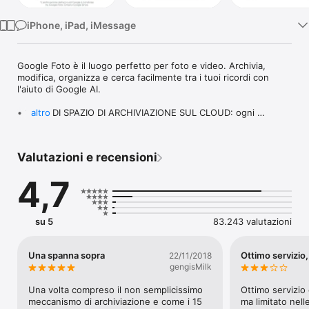
iPhone, iPad, iMessage
Google Foto è il luogo perfetto per foto e video. Archivia, 
modifica, organizza e cerca facilmente tra i tuoi ricordi con 
l'aiuto di Google AI.

• 15 GB DI SPAZIO DI ARCHIVIAZIONE SUL CLOUD: ogni 
altro
Account Google offre 15 GB di spazio di archiviazione*, 3 volte 
di più rispetto a molti altri servizi di archiviazione sul cloud. 
Così puoi eseguire il backup dei tuoi ricordi e tenerli 
Valutazioni e recensioni
automaticamente al sicuro su tutti i tuoi dispositivi.

4,7
• STRUMENTI DI EDITING BASATI SULL'AI: apporta modifiche 
complesse con pochi tocchi. Rimuovi gli elementi di disturbo 
indesiderati con Gomma Magica. Migliora le foto sfocate con 
Elimina sfocatura. Migliora l'illuminazione e la luminosità con 
su 5
83.243 valutazioni
Luce ritratto.

• RICERCA SEMPLIFICATA: cerca facilmente tra le tue foto in 
Una spanna sopra
Ottimo servizio,
22/11/2018
modo naturale e descrittivo, ad esempio "Io e Alice che 
gengisMilk
ridiamo", "Kayak su un lago circondato da montagne" o "Emma 
che dipinge in giardino".

Una volta compreso il non semplicissimo 
Ottimo servizio 
meccanismo di archiviazione e come i 15 
ma limitato nell