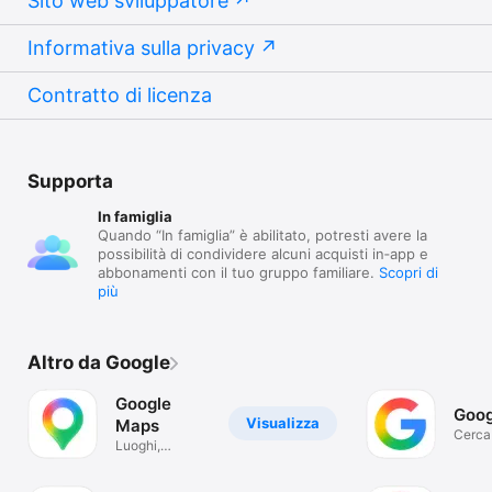
Sito web sviluppatore
Informativa sulla privacy
Contratto di licenza
Supporta
In famiglia
Quando “In famiglia” è abilitato, potresti avere la
possibilità di condividere alcuni acquisti in‑app e
abbonamenti con il tuo gruppo familiare.
Scopri di
più
Altro da Google
Google
Goog
Visualizza
Maps
Cerca 
Luoghi,
navigazione e
traffico