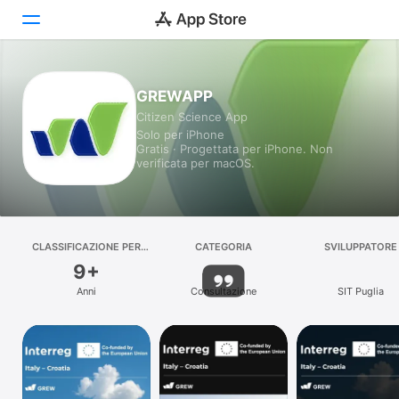
Oggi
GREWAPP
Citizen Science App
Giochi
Solo per iPhone
Gratis · Progettata per iPhone. Non
App
verificata per macOS.
Arcade
Cerca
CLASSIFICAZIONE PER
CATEGORIA
SVILUPPATORE
ETÀ
9+
Piattaforma
Anni
Consultazione
SIT Puglia
iPhone
iPad
Mac
Watch