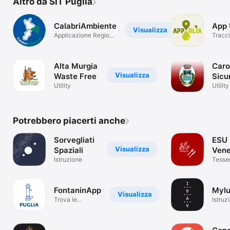
Altro da SIT Puglia
CalabriAmbiente
App 
Visualizza
Applicazione Regione
Tracci
Calabria
olio d'
Alta Murgia
Caro
Visualizza
Waste Free
Sicu
Utility
Utility
Potrebbero piacerti anche
Sorvegliati
ESU
Visualizza
Spaziali
Vene
Istruzione
BAD
Tesse
virtua
Venez
FontaninApp
MyI
Visualizza
Trova le
Istruz
fontanelle in
Puglia