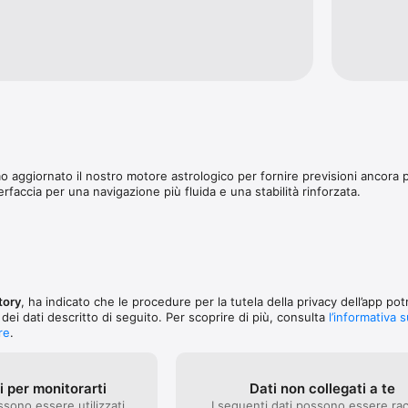
IPALI:

imestrali dettagliate per una pianificazione a lungo termine.

sperte e aggiornamenti sui transiti planetari.

vo ottimizzato per iPhone e iPad.

trologi professionisti, non da bot IA.

 COMUNITÀ:

ARE la mattina con il botto - Mi piace molto questa app. È azzeccatissim
utto così preciso - Amo questa app, tutto quello che ha detto finora è c
 posso crederci, wow cinque stelle.

 Questa app ti indicherà sempre la direzione corretta. La uso ogni giorno
o aggiornato il nostro motore astrologico per fornire previsioni ancora p
erfaccia per una navigazione più fluida e una stabilità rinforzata.
tory
, ha indicato che le procedure per la tutela della privacy dell’app po
 dei dati descritto di seguito. Per scoprire di più, consulta
l’informativa s
re
.
ti per monitorarti
Dati non collegati a te
ssono essere utilizzati
I seguenti dati possono essere rac