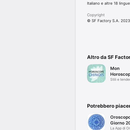
Italiano e altre 18 lingue
Copyright
© SF Factory S.A. 2023
Altro da SF Facto
Mon
Horosco
Chinois
Stili e tend
Potrebbero piace
Oroscopo
Giorno 2
La App di O