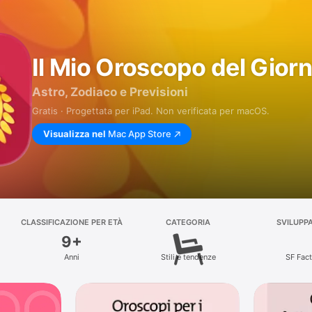
Il Mio Oroscopo del Gior
Astro, Zodiaco e Previsioni
Gratis · Progettata per iPad. Non verificata per macOS.
Visualizza nel
Mac App Store
CLASSIFICAZIONE PER ETÀ
CATEGORIA
SVILUPP
9+
Anni
Stili e tendenze
SF Fac