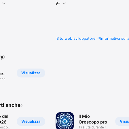
9+
Sito web sviluppatore
Informativa sull
ry
Visualizza
pe
enze
rti anche
 del
Il Mio
Visualizza
Visu
026
Oroscopo pro
roscopo
Ti aiuta durante la