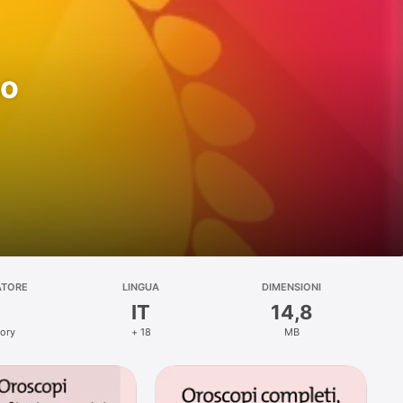
no
ATORE
LINGUA
DIMENSIONI
IT
14,8
tory
+ 18
MB