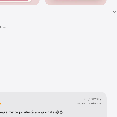
 si 
imenti 
a, "Mio 
se 
ono 
Fuoco, 
05/10/2019
musicco arianna
no aprire 
legra mette positività alla giornata 😂😊