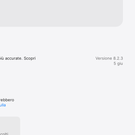
a per me.

osì vero 
.
iù accurate. Scopri 
Versione 8.2.3
5 giu
trebbero
ulla
colti