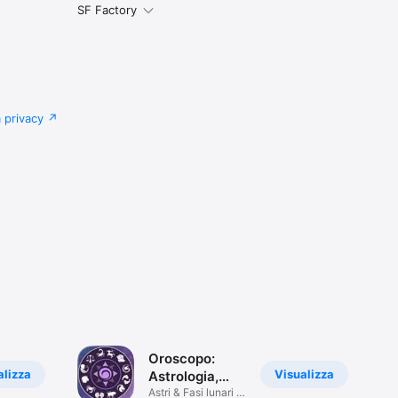
SF Factory
a privacy
Oroscopo:
alizza
Visualizza
Astrologia,
Tarocchi
Astri & Fasi lunari &