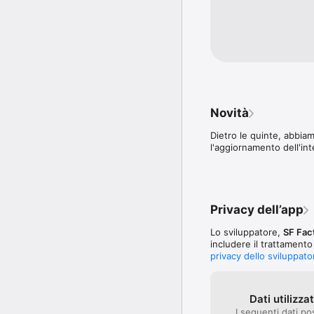
CARATTERISTICHE PRINC
- Previsioni annuali e tr
- Notizie astrologiche e
- Design pulito e intuiti
- Contenuti scritti da as
COSA DICE LA NOSTRA
- Sandywhite2960: INIZI
- Dee1Lyricsss: Omg è t
Novità
in questo momento, non
- Magik8 : Fantastica -
Dietro le quinte, abbiam
l'aggiornamento dell'int
Privacy dell’app
Lo sviluppatore,
SF Fac
includere il trattamento
privacy dello sviluppato
Dati utilizza
I seguenti dati po