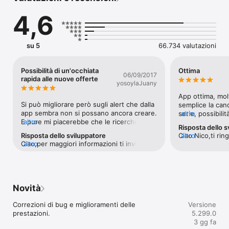
4,6
su 5
66.734 valutazioni
Possibilità di un'occhiata
Ottima
06/09/2017
rapida alle nuove offerte
yosoylaJuany
App ottima, molt
Si può migliorare però sugli alert che dalla 
semplice la cand
app sembra non si possano ancora creare. 
serie, possibilit
altro
E pure mi piacerebbe che le ricerche 
altro
provincie in co
Risposta dello s
effettuate con le relative parole chiave 
interessante l’
Risposta dello sviluppatore
Ciao Nico,ti rin
altro
rimanessero in memoria, e quindi non 
sapere se l’azie
Ciao,per maggiori informazioni ti invitiamo 
altro
feedback.Un sal
scorressero fino a scomparire (quando 
sei avanzato ne
a scrivere a candidati@infojobs.it Grazie 
sono più di 4 diverse come le mie), in 
(peccato che non
per la tua valutazione.Un saluto,il Team di 
questo modo non avrei da riscriverle.Per 
utilizzino).5 🌟
InfoJobs
la maneggevolezza, non dovendo 
autenticarsi ogni volta, e potendo subito 
Novità
iscriversi alle offerte mi sembra molto  
comoda.
Correzioni di bug e miglioramenti delle 
Versione
prestazioni.
5.299.0
3 gg fa