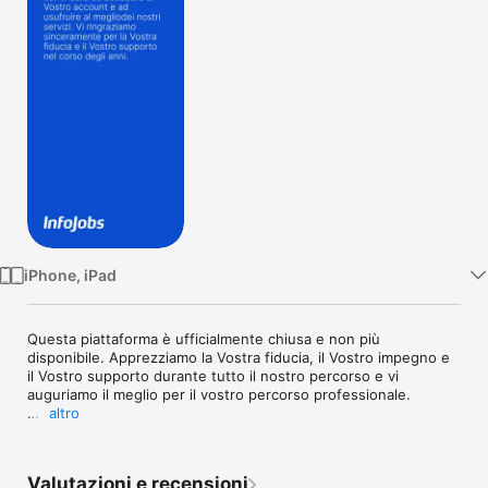
TV
iPhone, iPad
Questa piattaforma è ufficialmente chiusa e non più 
disponibile. Apprezziamo la Vostra fiducia, il Vostro impegno e 
il Vostro supporto durante tutto il nostro percorso e vi 
auguriamo il meglio per il vostro percorso professionale.

altro
Perché InfoJobs Italia sta chiudendo?

A seguito di un'approfondita revisione strategica, InfoJobs 
Italia ha deciso di avviare una cessazione strutturata delle sue 
Valutazioni e recensioni
attività.