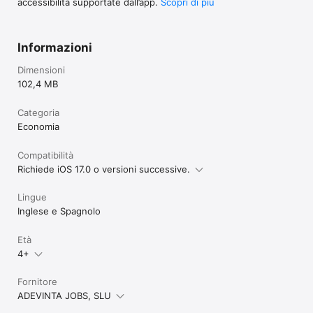
accessibilità supportate dall’app.
Scopri di più
Informazioni
Dimensioni
102,4 MB
Categoria
Economia
Compatibilità
Richiede iOS 17.0 o versioni successive.
Lingue
Inglese e Spagnolo
Età
4+
Fornitore
ADEVINTA JOBS, SLU