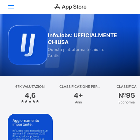
Oggi
InfoJobs: UFFICIALMENTE
CHIUSA
Giochi
Questa piattaforma è chiusa.
Gratis
App
Arcade
Cerca
67K VALUTAZIONI
CLASSIFICAZIONE PER
CLASSIFICA
ETÀ
4,6
4+
№95
Piattaforma
Anni
Economia
iPhone
iPad
Mac
Watch