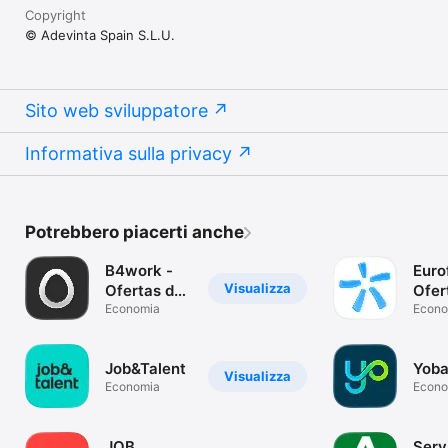
Copyright
© Adevinta Spain S.L.U.
Sito web sviluppatore
Informativa sulla privacy
Potrebbero piacerti anche
B4work -
Euro
Visualizza
Ofertas de
Ofer
empleo
Economia
trab
Econo
Job&Talent
Yoba
Visualizza
Economia
Econo
JOB
Serv