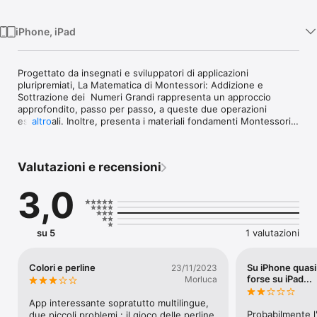
iPhone, iPad
Progettato da insegnati e sviluppatori di applicazioni 
pluripremiati, La Matematica di Montessori: Addizione e 
Sottrazione dei  Numeri Grandi rappresenta un approccio 
approfondito, passo per passo, a queste due operazioni 
essenziali. Inoltre, presenta i materiali fondamenti Montessori: 
altro
il gioco dei francobolli e il telaio delle gerarchie.

Ancora più importante, questa applicazione rende i concetti di 
“scambio” (portare/prestare) così ovvi che anche gli adulti ne 
Valutazioni e recensioni
rimarranno sorpresi!

3,0
Caratteristiche:

- Il nostro esclusivo Algoritmo di progressione dinamico segue 
il progresso individuale di ciascun bambino,

- 4 livelli predefiniti,

su 5
1 valutazioni
- un codice-colore per classe per consentire ai bambini di 
identificare facilmente migliaia, centinaia, decine ed unità,

- 3 attività per apprendere: il gioco dei francobolli, il telaio 
Colori e perline
Su iPhone quasi 
23/11/2023
della gerarchie e la lavagnetta magica,

forse su iPad...
Morluca
- 3 giochi: Cifre mancanti, Le domande del mago e il Gioco 
delle bolle,

App interessante sopratutto multilingue, 
- una numerazione che parte da 0 fino a 9,999,

Probabilmente l
due piccoli problemi : il gioco delle perline 