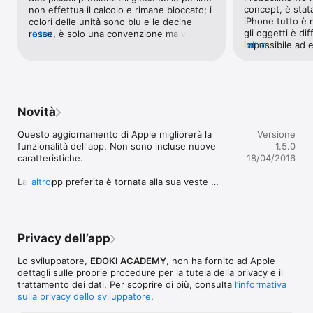
- un “Laboratorio del mostro” per aggiungere divertimento e 
concept, è stata
non effettua il calcolo e rimane bloccato; i 
motivazione,

iPhone tutto è 
colori delle unità sono blu e le decine 
- una sezione “Impostazioni Avanzate” che contiene ulteriori 
gli oggetti è diff
rosse, è solo una convenzione ma viene 
altro
opzioni,

impossibile ad e
altro
utilizzate in moltissime scuole.
- una dettagliata “Nota per i genitori” che spiega la pedagogia 
pallottoliere...
presente dietro ciascun gioco,

- 15 lingue

- Retina Display,

- applicazione universale (iPhone, iTouch, iPad, iPad Mini).

Novità
Se sei interessato alla Matematica di Montessori: Addizione e 
Questo aggiornamento di Apple migliorerà la 
Versione
Sottrazione dei Numeri Grandi, ti interesseranno anche le 
funzionalità dell'app. Non sono incluse nuove 
1.5.0
nostre altre applicazioni educative: http://edokiacademy.com

caratteristiche.

18/04/2016
Raccomandato per bambini tra i 6 e i 9 anni di età.

La tua app preferita è tornata alla sua veste 
altro
originale!
In caso di domande o commenti relativi alle nostre 
applicazione, inviateci una e-mail a: 
support@edokiacademy.com dal momento che non siamo in 
grado di rispondere ai commenti lasciati su iTunes.

Privacy dell’app
Per noi è molto importante la protezioni dei dati personali. 

Lo sviluppatore,
EDOKI ACADEMY
, non ha fornito ad Apple
Quando il tuo bambino utilizzerà le nostre applicazioni, non 
dettagli sulle proprie procedure per la tutela della privacy e il
incorrerà mai in:

trattamento dei dati. Per scoprire di più, consulta
l’informativa
- Pubblicità,

sulla privacy dello sviluppatore
.
- acquisti In-App,
