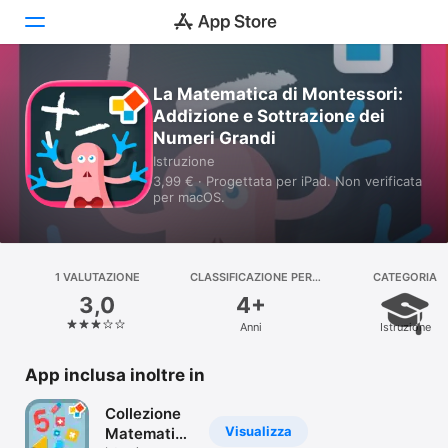
La Matematica di Montessori:
Oggi
Addizione e Sottrazione dei
Numeri Grandi
Giochi
Istruzione
3,99 € · Progettata per iPad. Non verificata
App
per macOS.
Arcade
Cerca
1 VALUTAZIONE
CLASSIFICAZIONE PER
CATEGORIA
ETÀ
3,0
4+
Piattaforma
Anni
Istruzione
iPhone
iPad
App inclusa inoltre in
Mac
Collezione
Watch
Visualizza
Matematica