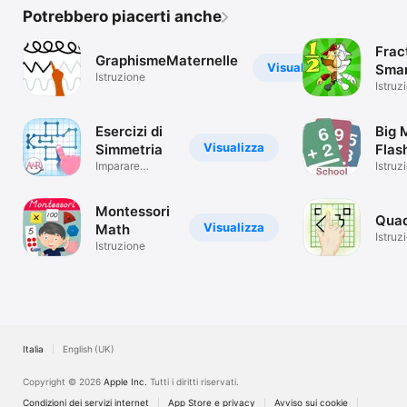
Fran
Potrebbero piacerti anche
Tede
Spag
Frac
GraphismeMaternelle
Visualizza
Sma
Istruzione
Pira
Istruz
Esercizi di
Big 
Visualizza
Simmetria
Flas
Imparare
Scho
Istruz
giocando
Montessori
Quad
Visualizza
Math
Istruz
Istruzione
Italia
English (UK)
Copyright © 2026
Apple Inc.
Tutti i diritti riservati.
Condizioni dei servizi internet
App Store e privacy
Avviso sui cookie