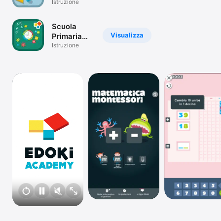
Montessori
Istruzione
TV
Scuola
Visualizza
Primaria
Montessori
Istruzione
Box (6-9
Anni)