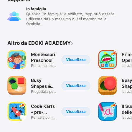
In famiglia
Quando “In famiglia” è abilitato, l’app può essere
utilizzata da un massimo di sei membri della
famiglia.
Altro da EDOKI ACADEMY
Montessori
Prim
Visualizza
Preschool
Oper
Per bambini da
Mont
Istruz
3 a 7 anni
Busy
Bus
Visualizza
Shapes &
Sha
Colors
Progettata per
Istruz
bambini
Code Karts
Il S
Visualizza
- pre-
delle
codifica
Pensate come
lette
Istruz
un codificatore
Itali
Ingle