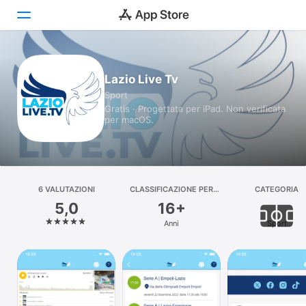
Oggi
Lazio Live Tv
Sport
Giochi
Gratis · Progettata per iPad. Non verificata
per macOS.
App
Arcade
Cerca
6 VALUTAZIONI
CLASSIFICAZIONE PER
CATEGORIA
ETÀ
5,0
16+
Piattaforma
Anni
Sport
iPhone
iPad
Mac
Watch