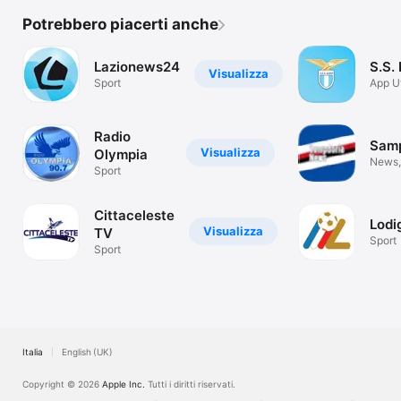
Potrebbero piacerti anche
Lazionews24
S.S. 
Visualizza
Sport
App Uf
S.S. L
Radio
Samp
Visualizza
Olympia
News, 
Sport
Samp
Cittaceleste
Lodi
Visualizza
TV
Sport
Sport
Italia
English (UK)
Copyright © 2026
Apple Inc.
Tutti i diritti riservati.