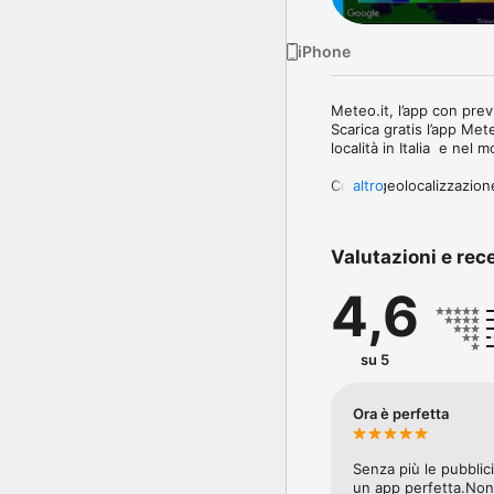
iPhone
Meteo.it, l’app con previ
Scarica gratis l’app Mete
località in Italia  e nel m
Con la geolocalizzazione
altro
Radar, potrai monitorare
Con una veste grafica im
Valutazioni e rec
precipitazioni, vento, u
luna. Dalla Homepage è 
4,6
delle perturbazioni in t
Fornisce inoltre dettagli 
aperte), informazioni det
su 5
osservazioni in tempo rea
I nostri meteorologi co
Ora è perfetta
editoriali su bollettino 
facilità gli approfondime
social previsioni e conte
Senza più le pubblici
un app perfetta.Non 