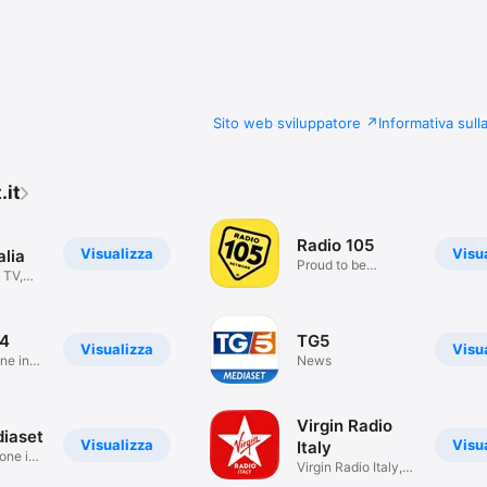
Sito web sviluppatore
Informativa sull
.it
Radio 105
Visualizza
Visu
alia
Proud to be
 TV,
different
4
TG5
Visualizza
Visu
ne in
News
.
Virgin Radio
iaset
Visualizza
Visu
Italy
one in
Virgin Radio Italy,
Style rock