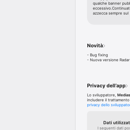
Previsioni attendibili n
qualche banner pubbl
costantemente eventuali
eccessivo.Continuate
le notifiche push e rest
azzecca sempre sul 
Con lo scorrimento orizzo
la tua città, il luogo di
Con lo scorrimento verti
L’app Meteo.it è precisa
Novità
- Bug fixing

- Nuova versione Rada
Privacy dell’app
Lo sviluppatore,
Medias
includere il trattamento
privacy dello sviluppato
Dati utilizza
I seguenti dati po