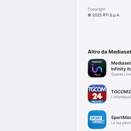
Copyright
© 2025 RTI S.p.A.
Altro da Mediaset
Mediaset
Infinity It
Guarda Live
Serie & Film
TGCOM2
L'informazio
tempo reale
SportMed
La tua passi
tempo reale