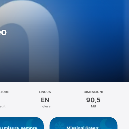
eo
ATORE
LINGUA
DIMENSIONI
EN
90,5
t.it
Inglese
MB