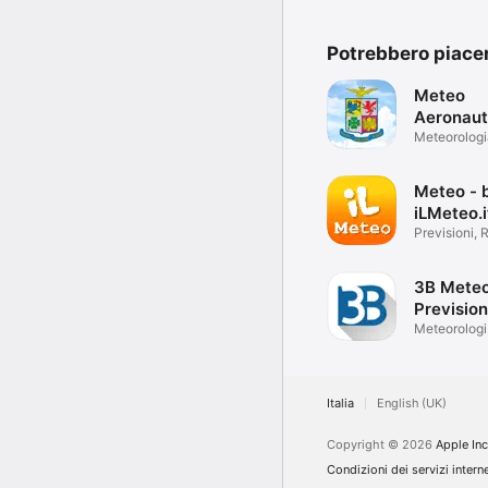
Potrebbero piace
Meteo
Aeronaut
Meteorologi
Meteo - 
iLMeteo.i
Previsioni, 
Allerte
3B Meteo
Prevision
Meteo
Meteorologi
Certificati
Italia
English (UK)
Copyright © 2026
Apple Inc
Condizioni dei servizi intern