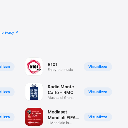
a privacy
R101
alizza
Visualizza
Enjoy the music
Radio Monte
alizza
Visualizza
Carlo – RMC
Musica di Gran
Classe
Mediaset
alizza
Visualizza
Mondiali FIFA
2018
Il Mondiale in
tempo reale.