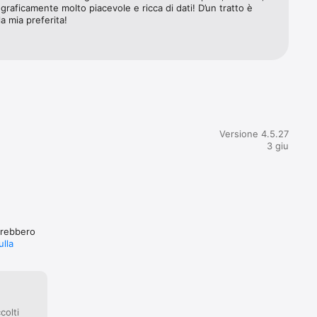
re 
, graficamente molto piacevole e ricca di dati! D’un tratto è 
. Attiva 
la mia preferita!
d esempio: 
Versione 4.5.27
3 giu
otrebbero
ulla
colti