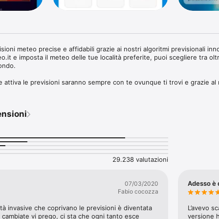
sioni meteo precise e affidabili grazie ai nostri algoritmi previsionali innov
o.it e imposta il meteo delle tue località preferite, puoi scegliere tra olt
ondo.

 attiva le previsioni saranno sempre con te ovunque ti trovi e grazie al
 la situazione meteorologica in tempo reale!

mediata, l’app fornisce tutti i dettagli sulle previsioni del tempo: temper
ensioni
midità, pressione, stato del mare, raggi UV, orari di alba e tramonto e stat
possibile inoltre accedere alla nuovissima mappa, che mostra la situazi
empo reale.

sulle località sciistiche ed i relativi impianti (Numero piste, tipologia, pis
tagliate per le località marine (analisi acque, divieti di balneazione) e le 
29.238 valutazioni
le dai principali aeroporti italiani.

n la loro competenza completano le previsioni con news in tempo reale, ar
Adesso è 
07/03/2020
neve, smog e qualità dell’aria, cambiamenti climatici e curiosità. Puoi cons
Fabio cocozza
nti e gli ultimi video TgMeteo realizzati dai nostri esperti e condividere su
nuti.

tà invasive che coprivano le previsioni è diventata 
L’avevo sc
cambiate vi prego, ci sta che ogni tanto esce 
versione h