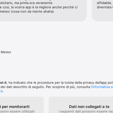
ecessitano di conferme e aggiornamenti: con l’app Meteo.it puoi controlla
icitario, ma prima era veramente 
affidabile
 cambiamenti in corso e ricevere notifiche con allerte e approfondimenti
 cosi, la vostra app è la migliore anche perché ci 
diventata 
a sempre aggiornato sulla situazione meteo delle tue località preferite!

meteo (cosa non da niente ahaha)
ntale consulti tutte le località che hai scelto o inserito nei preferiti, a
 lavoro, una località di mare o di montagna.

cale vedi le previsioni dettagliate delle settimana o dei giorni.

, affidabile, completa e gratuita!
r Meteo
et.it
, ha indicato che le procedure per la tutela della privacy dell’app p
 dei dati descritto di seguito. Per scoprire di più, consulta
l’informativa s
re
.
ti per monitorarti
Dati non collegati a te
ssono essere utilizzati
I seguenti dati possono essere rac