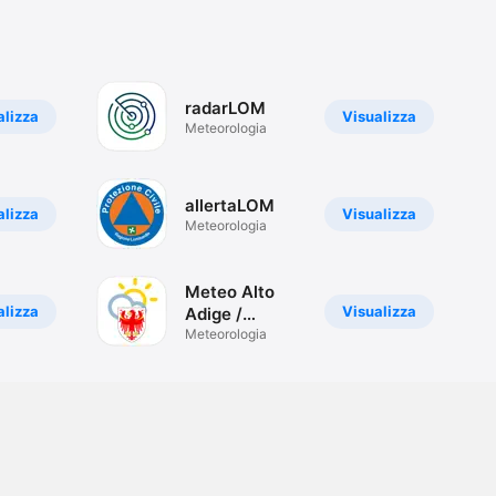
radarLOM
alizza
Visualizza
Meteorologia
allertaLOM
alizza
Visualizza
Meteorologia
Meteo Alto
alizza
Visualizza
Adige /
Südtirol
Meteorologia