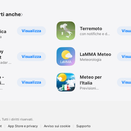
rti anche
Terremoto
Visualizza
Visu
ica
con notifiche e dati
a
ufficiali
by
LaMMA Meteo
Visualizza
Visu
t
Meteorologia
Radar e
 -
Meteo per
Visualizza
Visu
i
l'Italia
Previsioni
meteorologiche
.
Tutti i diritti riservati.
et
App Store e privacy
Avviso sui cookie
Supporto