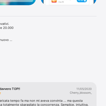
ativi. 
re 20.000 
 nuovo 
atura, 
o della 
one Radar 
te 
ticoli 
davvero TOP!!
11/05/2020
ultare con 
Cherry_blossom_
i profili 
aricata tempo fa ma non mi aveva convinta ... ma questa 
a totalmente sbaragliato la concorrenza. Semplice, intuitiva, 