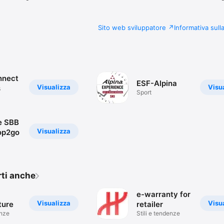
Sito web sviluppatore
Informativa sull
nnect
ESF-Alpina
Visualizza
Visu
s
Sport
e SBB
Visualizza
op2go
rti anche
e-warranty for
Visualizza
Visu
ture
retailer
enze
Stili e tendenze