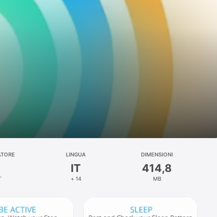
s
ATORE
LINGUA
DIMENSIONI
IT
414,8
T
+ 14
MB