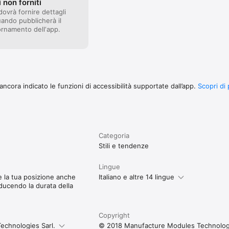
 non forniti
dovrà fornire dettagli
uando pubblicherà il
rnamento dell‘app.
ncora indicato le funzioni di accessibilità supportate dall’app.
Scopri di 
Categoria
Stili e tendenze
Lingue
e la tua posizione anche
Italiano e altre 14 lingue
ducendo la durata della
Copyright
echnologies Sarl.
© 2018 Manufacture Modules Technologi