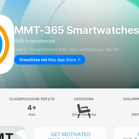
MMT-365 Smartwatche
Stili e tendenze
Gratis · Progettata per iPad. Non verificata per macOS.
Visualizza nel
Mac App Store
CLASSIFICAZIONE PER ETÀ
CATEGORIA
SVILUPP
4+
Anni
Stili e tendenze
MM