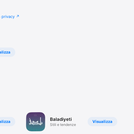
a privacy
alizza
Baladiyeti
alizza
Visualizza
Stili e tendenze