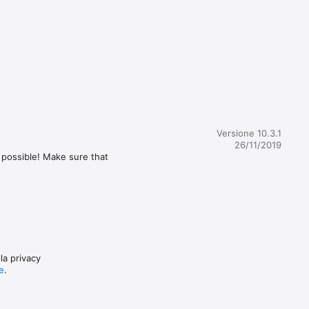
 analysis 
ou wake 
Versione 10.3.1
26/11/2019


possible! Make sure that 
n any 
th. You 
steps and 
la privacy
re
.