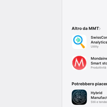
Altro da MMT
SwissCo
Analytic
Utility
Mondain
Smart st
Produttività
Potrebbero piace
Hybrid
Manufac
Stili e tend