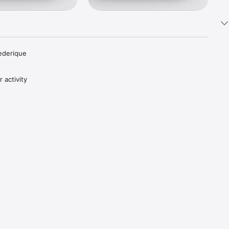
derique 
activity 
he day, 
elf, 
urself.

of steps 
g it took 