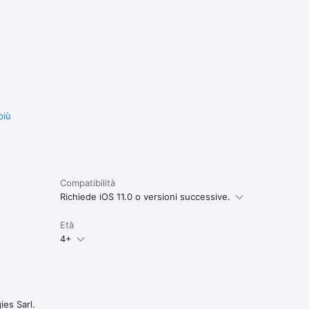
più
Compatibilità
Richiede iOS 11.0 o versioni successive.
Età
4+
es Sarl.