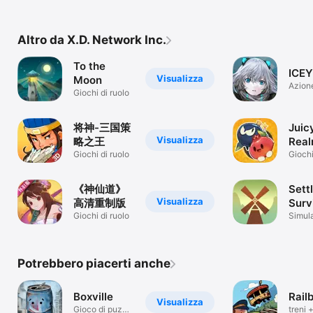
Altro da X.D. Network Inc.
To the
ICEY
Visualizza
Moon
Azion
Giochi di ruolo
将神-三国策
Juic
Visualizza
略之王
Rea
Giochi di ruolo
Giochi
《神仙道》
Sett
Visualizza
高清重制版
Surv
Giochi di ruolo
Simul
Potrebbero piacerti anche
Boxville
Rail
Visualizza
Gioco di puzzle
treni 