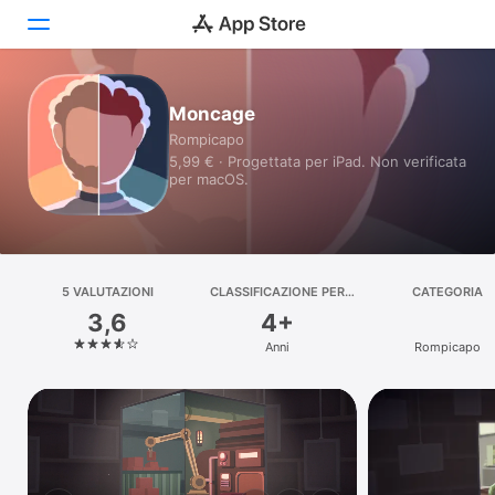
Oggi
Moncage
Rompicapo
Giochi
5,99 € · Progettata per iPad. Non verificata
per macOS.
App
Arcade
5 VALUTAZIONI
Cerca
CLASSIFICAZIONE PER
CATEGORIA
ETÀ
3,6
4+
Piattaforma
Anni
Rompicapo
iPhone
iPad
Mac
Watch