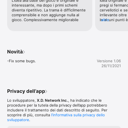
L’idea alla base del gioco è originale e 
Idea originale e 
at a time.

interessante, ma dopo i primi schemi 
pregi si fermano
diventa ripetitivo. La trama è difficilmente 
cervellotici e se
【Get Unstuck with Thoughtful Hints】

comprensibile e non aggiunge nulla al 
irrilevante oltr
There is a multitude of guidance systems to help prevent 
gioco. Complessivamente migliorabile
In alcuni punti 
altro
players from getting stuck. Focus can be activated to highlight 
senza richieder
the key items to the solution, while hint texts are available to 
addirittura il vi
provide further clarity. And, if all else fails, video walkthroughs 
hanno incluso, 
can be unlocked as the ultimate safety plan. 

dell’assurdità di
【Prove Your Puzzle-Solving Skills with Medals】

Novità
There are a total of 15 achievements in the game, each 
corresponding with a Medal that has been crafted with a 
-Fix some bugs.
Versione 1.06
uniquely stunning design. A complete collection of the 15 
26/11/2021
Medals could be the perfect evidence to attest to your master 
puzzle-solving skills~

【Connect with us:】

Twitter: @MoncageTheGame

Privacy dell’app
Email: moncagethegame@gmail.com

Discord: https://discord.com/invite/TEVX2uPEsj
Lo sviluppatore,
X.D. Network Inc.
, ha indicato che le
procedure per la tutela della privacy dell’app potrebbero
includere il trattamento dei dati descritto di seguito. Per
scoprire di più, consulta
l’informativa sulla privacy dello
sviluppatore
.