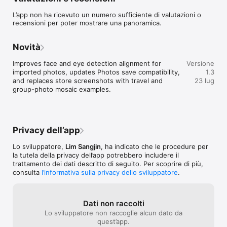
candidati di volto e occhi sul dispositivo, li mostra per il 
controllo e consente di modificare solo i volti selezionati o le 
L’app non ha ricevuto un numero sufficiente di valutazioni o
aree disegnate a mano.

recensioni per poter mostrare una panoramica.
• Rilevamento di volti e occhi sul dispositivo

• Selezione per volto, seleziona tutto, inverti e volti piccoli

Novità
• Selezione di tutti i volti tranne quelli da lasciare visibili

• Mosaico volto intero, solo occhi o volto circolare

Improves face and eye detection alignment for 
Versione
• Aree manuali rettangolo, cerchio e pennello

imported photos, updates Photos save compatibility, 
1.3
• Effetti mosaico pixel, sfocatura, maschera piena ed emoji

and replaces store screenshots with travel and 
23 lug
• Intensità, intervallo per volto e bordi morbidi regolabili

group-photo mosaic examples.
• Esporta copie modificate JPEG, PNG e HEIC

• La foto originale non viene mai sovrascritta

Tutto avviene sul dispositivo. No account, niente pubblicità, 
tracciamento, SDK analytics, caricamenti su server, 
Privacy dell’app
sincronizzazione cloud, abbonamenti o acquisti in-app.

Lo sviluppatore,
Lim Sangjin
, ha indicato che le procedure per
Il mosaico video non è supportato in questa versione.
la tutela della privacy dell’app potrebbero includere il
trattamento dei dati descritto di seguito. Per scoprire di più,
consulta
l’informativa sulla privacy dello sviluppatore
.
Dati non raccolti
Lo sviluppatore non raccoglie alcun dato da
quest’app.