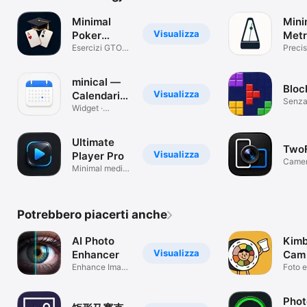
Minimal
Mini
Visualizza
Poker
Met
Trainer
Esercizi GTO
Precis
quotidiani
compl
minical —
Bloc
Visualizza
Calendario
Senz
minimal
Widget ·
pubbli
Sfondo
Blocch
Ultimate
Two
Visualizza
Player Pro
Came
Minimal media
vertic
player
orizzo
Potrebbero piacerti anche
AI Photo
Kim
Visualizza
Enhancer
Cam 
Enhance Image
Phot
Foto e
Quality,
Restore
Phot