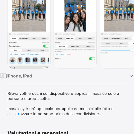
TV
iPhone, iPad
Rileva volti e occhi sul dispositivo e applica il mosaico solo a 
persone o aree scelte.

mosaiccy è un’app locale per applicare mosaici alle foto e 
anonimizzare le persone prima della condivisione.

altro
È pensata per foto di gruppo, eventi, strada e lavoro sul 
campo con più volti nella stessa immagine. L’app rileva 
Valutazioni e recensioni