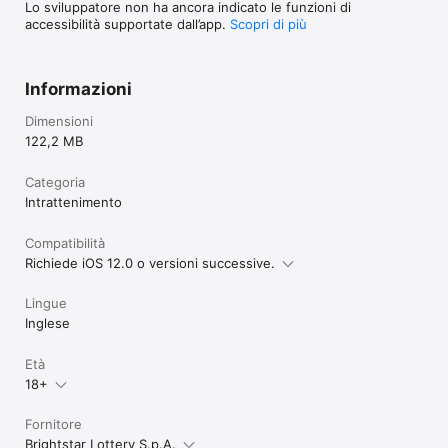
Lo sviluppatore non ha ancora indicato le funzioni di
accessibilità supportate dall’app.
Scopri di più
Informazioni
Dimensioni
122,2 MB
Categoria
Intrattenimento
Compatibilità
Richiede iOS 12.0 o versioni successive.
Lingue
Inglese
Età
18+
Fornitore
Brightstar Lottery S.p.A.