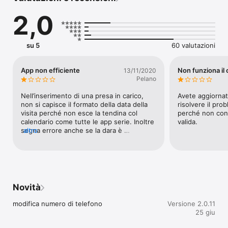
• Consulta l’elenco delle strutture convenzionate su tutto il 
2,0
territorio nazionale

• Gestisci le tue informazioni e quelle del tuo nucleo famigliare

• Scarica i prospetti liquidativi

• Mantieni un filo diretto con MBA grazie alle notifiche e al 
su 5
60 valutazioni
servizio assistenza accessibile direttamente dall’app.
App non efficiente
Non funziona il
13/11/2020
Pelano
Nell’inserimento di una presa in carico, 
Avete aggiornat
non si capisce il formato della data della 
risolvere il pro
visita perché non esce la tendina col 
perché non cons
calendario come tutte le app serie. Inoltre 
valida.
segna errore anche se la dara è 
altro
successiva ai 3 gg.Da rivedere tutto.
Novità
modifica numero di telefono
Versione 2.0.11
25 giu