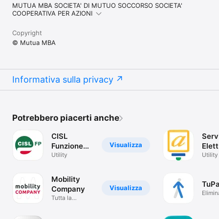
MUTUA MBA SOCIETA' DI MUTUO SOCCORSO SOCIETA'
COOPERATIVA PER AZIONI
Copyright
© Mutua MBA
Informativa sulla privacy
Potrebbero piacerti anche
CISL
Serv
Visualizza
Funzione
Elett
Pubblica
Utility
Rom
Utility
Mobility
TuPa
Visualizza
Company
Elimi
Tutta la
prenot
mobilità in
un'app!