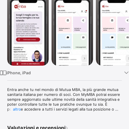
TV
iPhone, iPad
Entra anche tu nel mondo di Mutua MBA, la più grande mutua 
sanitaria italiana per numero di soci. Con MyMBA potrai essere 
sempre aggiornato sulle ultime novità della sanità integrativa e 
poter controllare tutte le tue pratiche ovunque tu sia. È 
possibile accedere a tutti i servizi legati alla tua posizione o 
altro
sussidio direttamente dal tuo smartphone.

• Gestisci i sussidi legati a te e ai componenti della tua famiglia

• Gestisci le tue pratiche o inoltra una nuova pratica di 
Valutazioni e recensioni
rimborso o presa in carico
