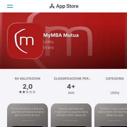
Oggi
MyMBA Mutua
Giochi
Utility
Gratis
App
Arcade
Cerca
60 VALUTAZIONI
CLASSIFICAZIONE PER
CATEGORIA
ETÀ
2,0
4+
Piattaforma
Anni
Utility
iPhone
iPad
Mac
Watch