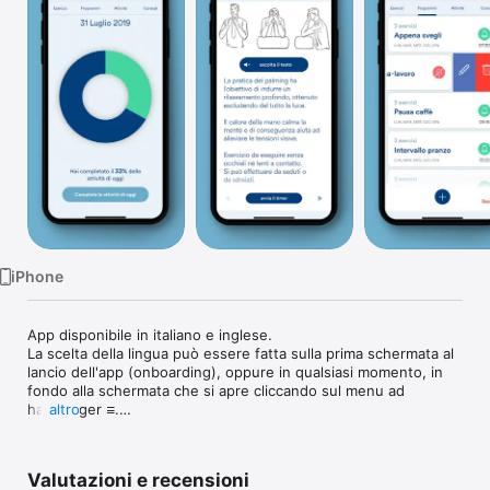
TV
iPhone
App disponibile in italiano e inglese. 

La scelta della lingua può essere fatta sulla prima schermata al 
lancio dell'app (onboarding), oppure in qualsiasi momento, in 
fondo alla schermata che si apre cliccando sul menu ad 
hamburger ≡.

altro
Prenditi cura dei tuoi occhi con Okulox e torna a una corretta 
visione naturale grazie al metodo Bates.

Valutazioni e recensioni
Crea programmi con gli esercizi che preferisci e attiva 