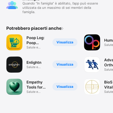
Quando “In famiglia” è abilitato, l’app può essere
utilizzata da un massimo di sei membri della
famiglia.
Potrebbero piacerti anche
Poop Log:
Hum
Visualizza
Poop
Salute
Tracker
Salute e
benes
benessere
Adv
Enlightn
Visualizza
Orth
Salute e
Spor
Salute
benessere
benes
Ther
Empathy
BioS
Visualizza
Tools for
Vita
Couples
Salute e
Salute
benessere
benes