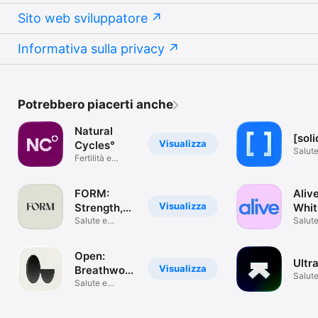
Sito web sviluppatore
Informativa sulla privacy
Potrebbero piacerti anche
Natural
[sol
Visualizza
Cycles°
Salute
Fertilità e
benes
ovulazione
FORM:
Aliv
Visualizza
Strength,
Whit
Pilates,
Salute e
Sim
Salute
benessere
benes
Gym
Open:
Ultr
Visualizza
Breathwork
Salute
+
Salute e
benes
benessere
Meditation