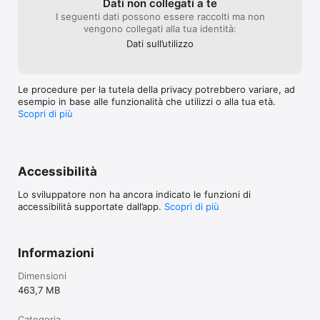
Dati non collegati a te
patologie. Oura Ring è progettato esclusivamente a scopi di 
fitness e benessere generale. Ti raccomandiamo di non 
I seguenti dati possono essere raccolti ma non
modificare in alcun modo terapie farmacologiche, routine 
vengono collegati alla tua identità:
quotidiane, alimentazione, orari di sonno o allenamenti senza 
Dati sull’utilizzo
aver prima consultato il tuo medico di fiducia o altro personale 
medico.
Le procedure per la tutela della privacy potrebbero variare, ad
esempio in base alle funzionalità che utilizzi o alla tua età.
Scopri di più
Accessibilità
Lo sviluppatore non ha ancora indicato le funzioni di
accessibilità supportate dall’app.
Scopri di più
Informazioni
Dimensioni
463,7 MB
Categoria