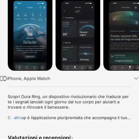
TV
iPhone, Apple Watch
Scopri Oura Ring, un dispositivo rivoluzionario che traduce per 
te i segnali lanciati ogni giorno dal tuo corpo per aiutarti a 
trovare o ritrovare il benessere. 

Oura App è l’applicazione pluripremiata che accompagna il tuo 
altro
percorso di salute offrendoti ogni giorno approfondimenti e 
suggerimenti utili per scegliere e consolidare uno stile di vita 
sano. 

Valutazioni e recensioni