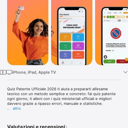
TV
iPhone, iPad, Apple TV
Quiz Patente Ufficiale 2026 ti aiuta a prepararti all’esame 
teorico con un metodo semplice e concreto: fai quiz patente 
ogni giorno, ti alleni con i quiz ministeriali ufficiali e migliori 
davvero grazie a ripasso errori, manuale e statistiche.

altro
Tutto in un’unica app: simulazioni come quelle reali, studio 
della teoria patente e un percorso chiaro per arrivare pronto 
all’esame.

Valutazioni e recensioni