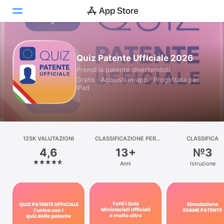
Oggi
Quiz Patente Ufficiale 2026
Prendi la patente divertendoti
Giochi
Gratis · Acquisti in‑app · Progettata per
iPad
App
Arcade
Cerca
125K VALUTAZIONI
CLASSIFICAZIONE PER
CLASSIFICA
ETÀ
4,6
13+
№3
Piattaforma
Anni
Istruzione
iPhone
iPad
Mac
Watch