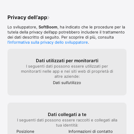
Scarica ora Quiz Patente Ufficiale 2026 e inizia subito ad 
ciò che ho sbagl
allenarti con i quiz ministeriali ufficiali.
ancora più fasti
recensioni, que
Privacy dell’app
esiste da 3 anni
non provvedono 
Lo sviluppatore,
SoftBoom
, ha indicato che le procedure per la
nessuno del tea
tutela della privacy dell’app potrebbero includere il trattamento
possono togliere
dei dati descritto di seguito. Per scoprire di più, consulta
già data a chi h
l’informativa sulla privacy dello sviluppatore
.
problema), perc
servizio gratuit
delle pubblicità
assolutamente a
Dati utilizzati per monitorarti
pubblicità rovini
I seguenti dati possono essere utilizzati per
le persone a spe
monitorarti nelle app e nei siti web di proprietà di
versione a paga
altre aziende:
sviluppatori non
Dati sull’utilizzo
come problema
Dati collegati a te
I seguenti dati possono essere raccolti e collegati alla
tua identità:
Posizione
Informazioni di contatto