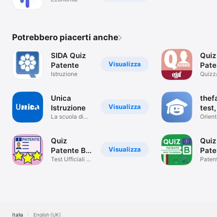
Potrebbero piacerti anche
SIDA Quiz
Quiz
Visualizza
Patente
Pate
Istruzione
202
Quizz
s'imp
Unica
thef
Visualizza
Istruzione
test,
La scuola di
sfid
Orien
tutti
univer
Quiz
Quiz
Visualizza
Patente B
Pate
2026 –
Test Ufficiali e
Mult
Patent
Simulazione
Punja
Drivoo
202
Italia
English (UK)