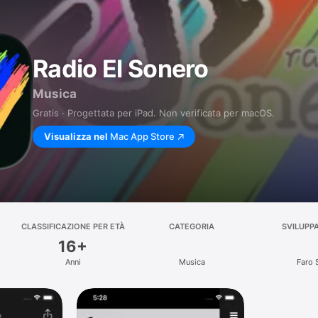
Radio El Sonero
Musica
Gratis · Progettata per iPad. Non verificata per macOS.
Visualizza nel
Mac App Store
CLASSIFICAZIONE PER ETÀ
CATEGORIA
SVILUPP
16+
Anni
Musica
Faro S