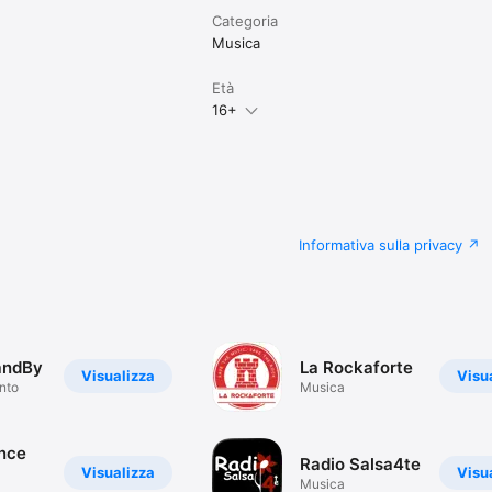
Categoria
Musica
Età
16+
Informativa sulla privacy
andBy
La Rockaforte
Visualizza
Visu
nto
Musica
nce
Radio Salsa4te
Visualizza
Visu
Musica