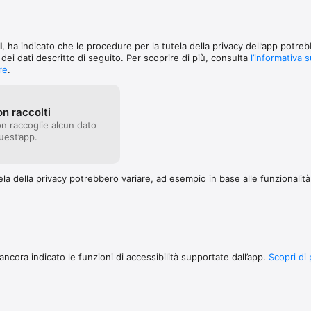
l
, ha indicato che le procedure per la tutela della privacy dell’app potre
 dei dati descritto di seguito. Per scoprire di più, consulta
l’informativa s
re
.
on raccolti
on raccoglie alcun dato
uest’app.
la della privacy potrebbero variare, ad esempio in base alle funzionalità c
ncora indicato le funzioni di accessibilità supportate dall’app.
Scopri di 