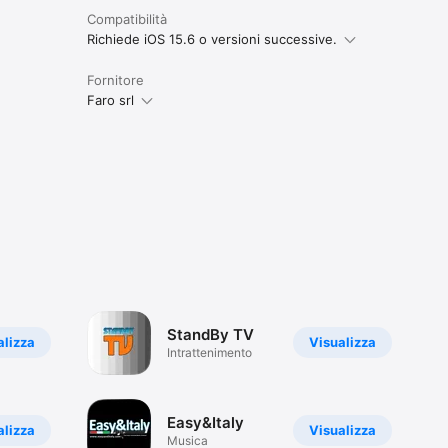
Compatibilità
Richiede iOS 15.6 o versioni successive.
Fornitore
Faro srl
StandBy TV
alizza
Visualizza
Intrattenimento
Easy&Italy
alizza
Visualizza
Musica