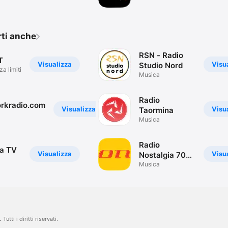
rti anche
RSN - Radio
T
Visualizza
Visu
Studio Nord
za limiti
Musica
Radio
rkradio.com
Visualizza
Visu
Taormina
Musica
Radio
a TV
Visualizza
Visu
Nostalgia 70
80 90
Musica
.
Tutti i diritti riservati.