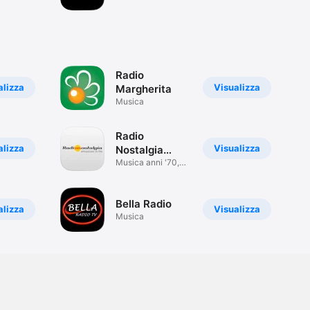
Radio
alizza
Visualizza
Margherita
Musica
Radio
alizza
Visualizza
Nostalgia
Liguria
Musica anni '70,
'80 e '90
Bella Radio
alizza
Visualizza
Musica