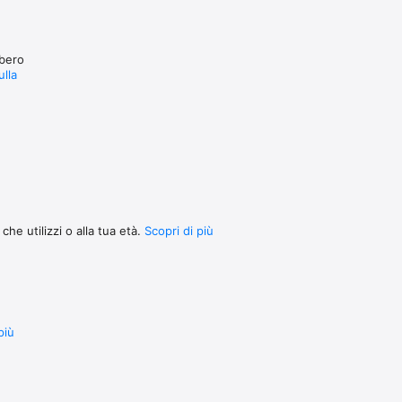
bbero
ulla
he utilizzi o alla tua età.
Scopri di più
più