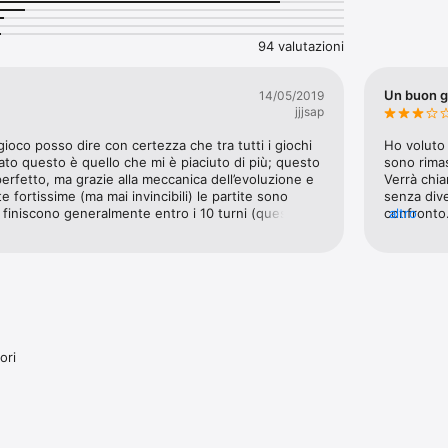
94 valutazioni
Un buon g
14/05/2019
jjjsap
ioco posso dire con certezza che tra tutti i giochi 
Ho voluto 
ato questo è quello che mi è piaciuto di più; questo 
sono rimas
erfetto, ma grazie alla meccanica dell’evoluzione e 
Verrà chi
e fortissime (ma mai invincibili) le partite sono 
senza dive
finiscono generalmente entro i 10 turni (questo 
confronto.
altro
di diventare pallose).Inoltre la facilità con cui si 
stesso ch
 leggendarie rende possibile cambiare mazzo ogni 
matchmaki
nati anche molto meno.Ringrazio anche gli 
pretendere
no ascoltato la mia precedente richiesta di 
carte fort
soterici, anche se ora che sono salito parecchio in 
vada a gio
o tantissimi😅.Mi piacerebbe vedere un 
persone co
rmetta alle gilde di avere più spessore con eventi 
novellino,
un mazzo 
ori
oppure abb
stesso pro
molla, non
sfido chiu
raccoglien