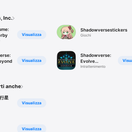
 Inc.
ume:
Shadowversestickers
Visualizza
erby
Giochi
e
erse:
Shadowverse:
Visualizza
Visu
eyond
Evolve
Sidekick
Intrattenimento
rti anche
果行星
Visualizza
Visualizza