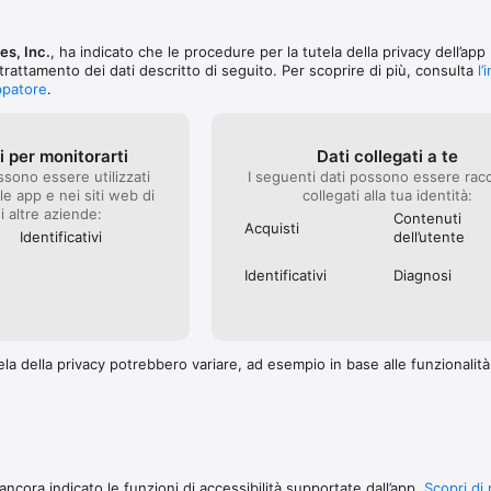
s, Inc.
, ha indicato che le procedure per la tutela della privacy dell’app
trattamento dei dati descritto di seguito. Per scoprire di più, consulta
l’
uppatore
.
ti per monitorarti
Dati collegati a te
ssono essere utilizzati
I seguenti dati possono essere racc
le app e nei siti web di
collegati alla tua identità:
i altre aziende:
Contenuti
Acquisti
Identificativi
dell’utente
Identificativi
Diagnosi
la della privacy potrebbero variare, ad esempio in base alle funzionalità c
ncora indicato le funzioni di accessibilità supportate dall’app.
Scopri di 