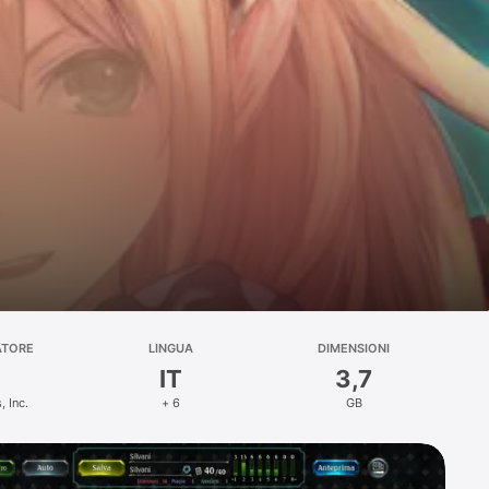
ATORE
LINGUA
DIMENSIONI
IT
3,7
 Inc.
+ 6
GB