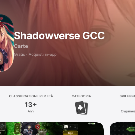
Shadowverse GCC
Carte
Gratis · Acquisti in‑app
CLASSIFICAZIONE PER ETÀ
CATEGORIA
SVILUPP
13+
Anni
Carte
Cygames,