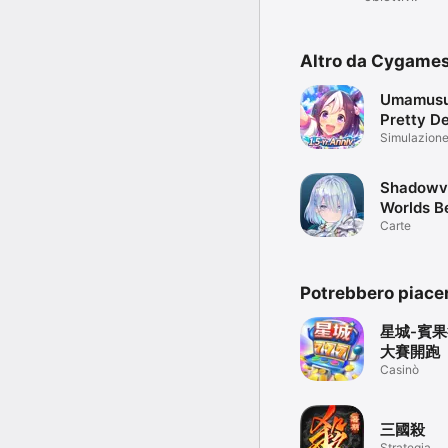
Altro da Cygames,
Umamus
Pretty D
Simulazion
Shadowv
Worlds B
Carte
Potrebbero piace
星城-賓
大賽開跑
Casinò
三國殺
Strategia