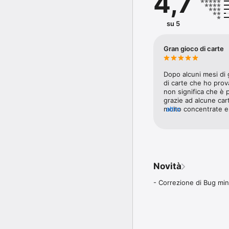
4,7
su 5
Gran gioco di carte
Dopo alcuni mesi di g
di carte che ho prov
non significa che è p
grazie ad alcune cart
molto concentrate e 
altro
impedisce alle stesse 
possono avere carte
mese o se si è fortu
sviluppatori che han
bilanciare il mazzo e
effetti non ne giran
Novità
aggiornamento che pe
a premi e robe simili
- Correzione di Bug min