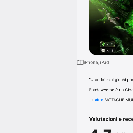
iPhone, iPad
"Uno dei miei giochi pref
Shadowverse è un Gioco d
- Goditi BATTAGLIE MUL
altro
oppure divertiti in sing
- Esplora tutte le STRAT
- EVOCA più di 2000 cart
Valutazioni e rec
- PADRONEGGIA tutte le 
Installa ora Shadowvers