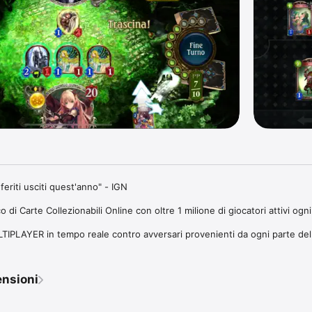
eriti usciti quest'anno" - IGN

i Carte Collezionabili Online con oltre 1 milione di giocatori attivi ogni 
TIPLAYER in tempo reale contro avversari provenienti da ogni parte del
olo con una ricchissima Modalità Storia

EGIE possibili grazie a innovative meccaniche di gioco

e, ognuna dotata di illustrazioni uniche 

ensioni
classi, ognuna con carte e stili completamente differenti

e e ricevi una marea di PREMI in-app!