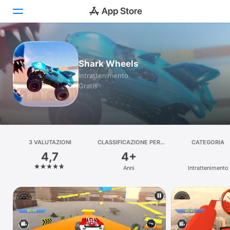
Oggi
Shark Wheels
Giochi
Intrattenimento
Gratis
App
Arcade
Cerca
3 VALUTAZIONI
CLASSIFICAZIONE PER
CATEGORIA
ETÀ
4,7
4+
Piattaforma
Anni
Intrattenimento
iPhone
iPad
Mac
Watch