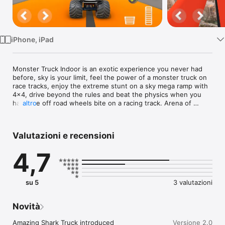
TV
iPhone, iPad
Monster Truck Indoor is an exotic experience you never had 
before, sky is your limit, feel the power of a monster truck on 
race tracks, enjoy the extreme stunt on a sky mega ramp with 
4x4, drive beyond the rules and beat the physics when you 
have the off road wheels bite on a racing track. Arena of 
altro
racing games full of thrill and adventure, a real life feel while 
crash, back flip, jump and race. The wheels are hot and the 
engine is revving for a hot pursuit. This is the beginning of a 
Valutazioni e recensioni
new dimension in trucks, 4x4 racing, stunts and ramp games.

4,7
Monster Trucks: choose from six different variants of 
powerful, multidimensional, 4x4, extreme, off road trucks that 
suit your style and mood to beat the challenges.

su 5
3 valutazioni
Racing Tracks: compete on impossible outdoor tracks take a 
drive on a real world race track dangerous roads, risky iron 
bridges and tunnels

Novità
or choose from indoor racing ramps, feel the excitement of 
indoor racing track.

Amazing Shark Truck introduced

Versione 2.0