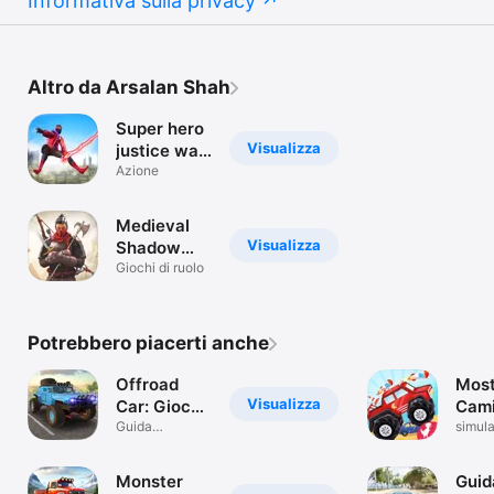
Informativa sulla privacy
Altro da Arsalan Shah
Super hero
Visualizza
justice war
league
Azione
Medieval
Visualizza
Shadow
Archer
Giochi di ruolo
Fight
Potrebbero piacerti anche
Offroad
Most
Visualizza
Car: Giochi
Cam
di Auto
Guida
Gioc
simula
Fuoristrada
guida 
cors
camio
Monster
Guid