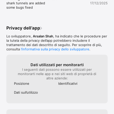
shark tunnels are added 

17/12/2025
Mega stunts: dare to adventure with some of the most 
some bugs fixed
outrageous stunts on a sky fall mega flip ramp or jump from 
the highest ramp in town.

The city mode: unlimited fun is waiting for you in the roam 
Privacy dell’app
free city mode, where you can do whatever you want, there 
are a variety of hidden challenges that can surprise you while 
Lo sviluppatore,
Arsalan Shah
, ha indicato che le procedure per
la tutela della privacy dell’app potrebbero includere il
trattamento dei dati descritto di seguito. Per scoprire di più,
consulta
l’informativa sulla privacy dello sviluppatore
.
Dati utilizzati per monitorarti
I seguenti dati possono essere utilizzati per
monitorarti nelle app e nei siti web di proprietà di
altre aziende:
Posizione
Identificativi
Dati sull’utilizzo