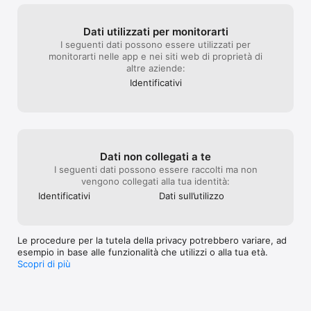
Dati utilizzati per monitorarti
I seguenti dati possono essere utilizzati per
monitorarti nelle app e nei siti web di proprietà di
altre aziende:
Identificativi
Dati non collegati a te
I seguenti dati possono essere raccolti ma non
vengono collegati alla tua identità:
Identificativi
Dati sull’utilizzo
Le procedure per la tutela della privacy potrebbero variare, ad
esempio in base alle funzionalità che utilizzi o alla tua età.
Scopri di più