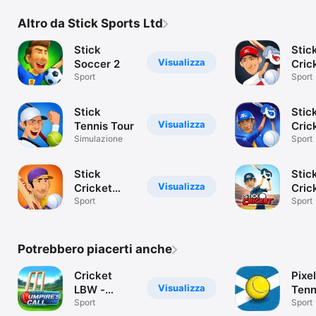
Altro da Stick Sports Ltd
Stick
Stic
Visualizza
Soccer 2
Cric
Sport
Clas
Sport
Stick
Stic
Visualizza
Tennis Tour
Cric
Simulazione
Supe
Sport
Lea
Stick
Stic
Visualizza
Cricket
Cric
Premier
Sport
Clas
Sport
League
Potrebbero piacerti anche
Cricket
Pixe
Visualizza
LBW -
Tenn
Umpire's
Sport
Sport