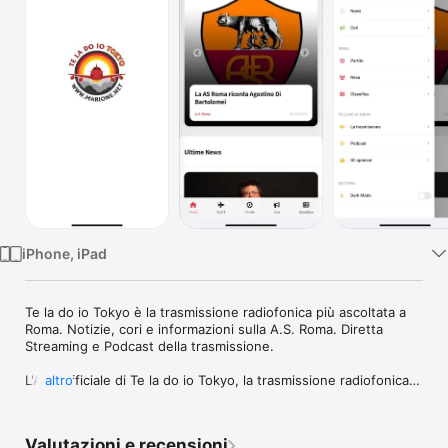
TV
iPhone, iPad
Te la do io Tokyo è la trasmissione radiofonica più ascoltata a 
Roma. Notizie, cori e informazioni sulla A.S. Roma. Diretta 
Streaming e Podcast della trasmissione.

L'App ufficiale di Te la do io Tokyo, la trasmissione radiofonica 
altro
più ascoltata a Roma, si rinnova! Dal 1993 informa sulle vicende 
calcistiche della A.S. Roma. Da sempre, pur mantenendo il 
taglio sportivo, ha affrontato importanti tematiche sociali, 
Valutazioni e recensioni