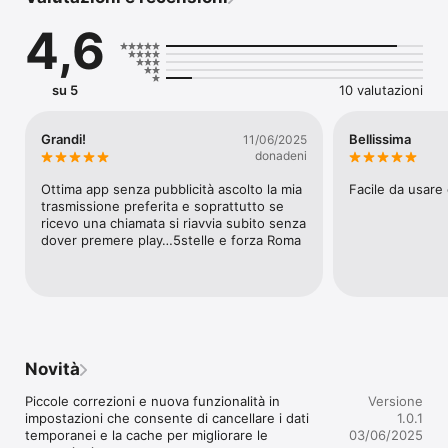
nazionali e cittadine. Ideata e condotta da Mario Corsi (da molti 
conosciuto come Marione), la trasmissione va in onda tutti i 
4,6
giorni dalle 10 alle 14 e ospita interventi di personaggi 
importanti del mondo del calcio e non solo. Con la nostra 
nuova applicazione, compatibile con iPhone e iPad, puoi 
ascoltare la Diretta streaming e i Podcast della trasmissione e 
su 5
10 valutazioni
rimanere sempre aggiornato con le ultime notizie della tua 
squadra del cuore, il calendario delle partite, la classifica, i cori 
della Curva Sud e molto altro.
Grandi!
Bellissima
11/06/2025
donadeni
Ottima app senza pubblicità ascolto la mia 
Facile da usare
trasmissione preferita e soprattutto se 
ricevo una chiamata si riavvia subito senza 
dover premere play…5stelle e forza Roma
Novità
Piccole correzioni e nuova funzionalità in 
Versione
impostazioni che consente di cancellare i dati 
1.0.1
temporanei e la cache per migliorare le 
03/06/2025