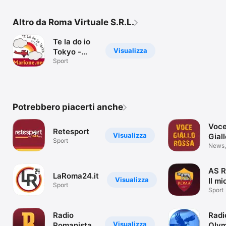
Altro da Roma Virtuale S.R.L.
Te la do io
Visualizza
Tokyo -
Marione.net
Sport
Potrebbero piacerti anche
Voc
Retesport
Visualizza
Gial
Sport
News, 
partit
Roma
AS R
LaRoma24.it
Visualizza
Il mi
Sport
Sport
Radio
Radi
Visualizza
Romanista
Olym