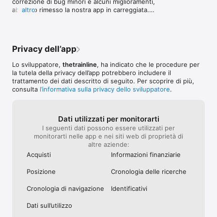
correzione di bug minori e alcuni miglioramenti, 
arrivo, notifica ritardi—tutto sempre in tempo reale. 

dall'app trenitalia e trovando che l'offerta 
abbiamo rimesso la nostra app in carreggiata.

altro
"carta freccia young" era ancora 
- Viaggia in Europa: su Trainline puoi prenotare biglietti del 
disponibile. Invece su train line non 
Abbiamo anche risolto alcuni problemi che ne 
treno e del pullman per tutto il continente! Così puoi 
compare, mi viene mostrato 
rallentavano il funzionamento.
pianificare i tuoi viaggi internazionali in 45 Paesi, tra cui Regno 
esclusivamente il prezzo base. Spero che 
Unito, Francia, Spagna e Germania. 

possiate aiutarmia risolvere, per il resto 
Privacy dell’app
lavoro fantastico, davvero complimenti
- Zero commissioni nascoste: i biglietti del treno nazionali 
Lo sviluppatore,
thetrainline
, ha indicato che le procedure per
sono venduti al prezzo ufficiale stabilito dalle compagnie, 
la tutela della privacy dell’app potrebbero includere il
senza commissioni nascoste. 

trattamento dei dati descritto di seguito. Per scoprire di più,
consulta
l’informativa sulla privacy dello sviluppatore
.
E quindi che aspetti, scarica l’app! 

Segui Trainline sui social:

Dati utilizzati per monitorarti
• Facebook: https://www.facebook.com/trainline.it

I seguenti dati possono essere utilizzati per
• Twitter: https://twitter.com/trainline_it

monitorarti nelle app e nei siti web di proprietà di
• Instagram: @trainline
altre aziende:
Acquisti
Informazioni finanziarie
Posizione
Cronologia delle ricerche
Cronologia di navigazione
Identificativi
Dati sull’utilizzo