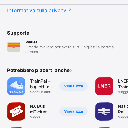
Informativa sulla privacy
Supporta
Wallet
Il modo migliore per avere tutti i biglietti a portata
di mano.
Potrebbero piacerti anche
TrainPal –
LNER
Visualizza
biglietti del
Trai
treno
Sconti e orari:
& Ti
Viaggi
treni, pullman
NX Bus
Nati
Visualizza
mTicket
Rail
Viaggi
Viaggi