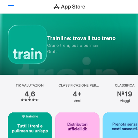
Oggi
Trainline: trova il tuo treno
Giochi
Orario treni, bus e pullman
Gratis
App
Arcade
Cerca
11K VALUTAZIONI
CLASSIFICAZIONE PER
CLASSIFICA
ETÀ
4,6
4+
№19
Piattaforma
Anni
Viaggi
iPhone
iPad
Mac
Watch