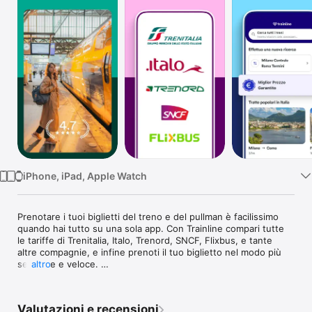
TV
iPhone, iPad, Apple Watch
Prenotare i tuoi biglietti del treno e del pullman è facilissimo 
quando hai tutto su una sola app. Con Trainline compari tutte 
le tariffe di Trenitalia, Italo, Trenord, SNCF, Flixbus, e tante 
altre compagnie, e infine prenoti il tuo biglietto nel modo più 
semplice e veloce. 

altro
Quali sono i vantaggi di Trainline? 

Valutazioni e recensioni
- Miglior Prezzo Garantito: Trainline ti assicura il Miglior Prezzo 