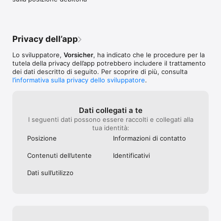
dica quale senso
(quale finestra, 
mi arriva propri
dalla centrale c
telefono dei prop
Privacy dell’app
risponde... l’alt
è scattato!!! Ina
Lo sviluppatore,
Vorsicher
, ha indicato che le procedure per la
cronologia degl
tutela della privacy dell’app potrebbero includere il trattamento
sequenza di “atti
dei dati descritto di seguito. Per scoprire di più, consulta
Inutile!!Insomma
l’informativa sulla privacy dello sviluppatore
.
(tutto da vedere
mesi del cosiddet
comunque a pag
Dati collegati a te
montato da altre
I seguenti dati possono essere raccolti e collegati alla
come si deve), 
tua identità:
come non averla
Posizione
Informazioni di contatto
Contenuti dell’utente
Identificativi
Dati sull’utilizzo