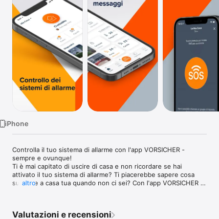
TV
iPhone
Controlla il tuo sistema di allarme con l'app VORSICHER - 
sempre e ovunque!

Ti è mai capitato di uscire di casa e non ricordare se hai 
attivato il tuo sistema di allarme? Ti piacerebbe sapere cosa 
succede a casa tua quando non ci sei? Con l'app VORSICHER 
altro
puoi saperlo e goderti la giornata senza pensieri. 

Le funzioni più importanti a portata di clic:

- Controlla lo stato del sistema e visualizza la cronologia dei 
Valutazioni e recensioni
messaggi
