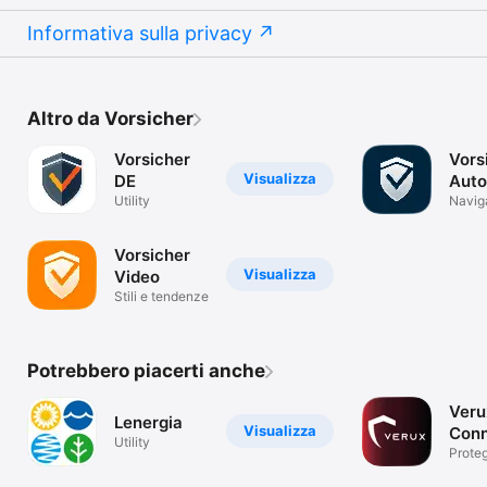
Informativa sulla privacy
Altro da Vorsicher
Vorsicher
Vors
Visualizza
DE
Auto
Utility
Navig
Vorsicher
Visualizza
Video
Stili e tendenze
Potrebbero piacerti anche
Veru
Lenergia
Visualizza
Con
Utility
Proteg
casa d