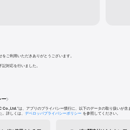
い」の２モードが選べます。

枚、

１６枚です！

きる！

コレクションができるよ！

ストが見れます。

レクションコンプリートしよう！

お子様の知育遊びにも最適！

せをご利用いただきありがとうございます。

力がつき、右脳も鍛えられちゃいます！

みて下さい。

下記対応を行いました。

とした時間の暇つぶしにも是非！

ルと遊ぼう！

プリ内のお問い合わせメニューよりメールにてご報告ください。

す！

えあわせをよろしくお願いいたします。
ゲームが続々リリース予定

シー
C Co.,Ltd.
”は、アプリのプライバシー慣行に、以下のデータの取り扱いが含
注目！

た。詳しくは、
デベロッパプライバシーポリシー
を参照してください。
｣

まモン｣

くん｣
