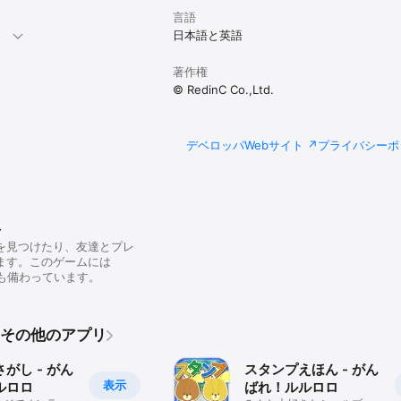
言語
。
日本語と英語
著作権
© RedinC Co.,Ltd.
デベロッパWebサイト
プライバシーポ
r
を見つけたり、友達とプレ
ます。このゲームには
ardも備わっています。
td.のその他のアプリ
がし - がん
スタンプえほん - がん
表示
ルロロ
ばれ！ルルロロ