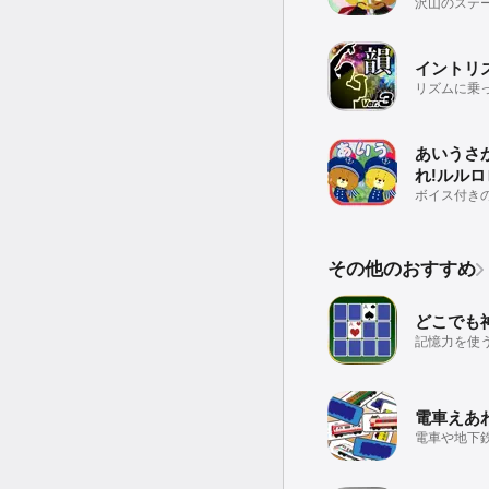
沢山のステ
ン対戦もで
間違い探し
イントリ
リズムに乗
ル！韻を踏
ングゲーム
あいうさが
れ!ルルロ
ボイス付き
くあいうえ
う！
その他のおすすめ
どこでも
記憶力を使
ム
電車えあ
電車や地下
ーム