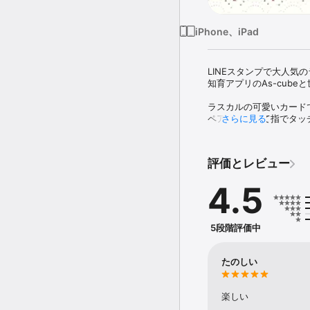
iPhone、iPad
LINEスタンプで大人気
知育アプリのAs-cub
ラスカルの可愛いカード
ペアを見つけて指でタッチ
さらに見る
ペアが揃うとカードをコ
トランプ遊びの定番ゲー
キッズ向け知育アプリにも
評価とレビュー
=========≪えあわせ 
4.5
裏返しのカードから2枚の
同じ絵柄のカードが揃えば
全て同じ絵柄のカードを
5段階評価中
◆タイムが測れる！

全てのペアカードを揃え
ベストタイムは記録され
たのしい
スコアはTwitterにも共
ランキングもあるからお
楽しい
◆難易度がえらべる！
