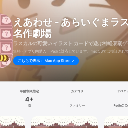
えあわせ - あらいぐまラ
名作劇場
ラスカルの可愛い イラスト カードで遊ぶ神経衰弱ゲ
無料 · アプリ内購入 · iPadに対応しています。macOSでは検証さ
こちらで表示：
Mac App Store
年齢制限指定
カテゴリ
デベロ
4+
歳
ファミリー
RedinC Co