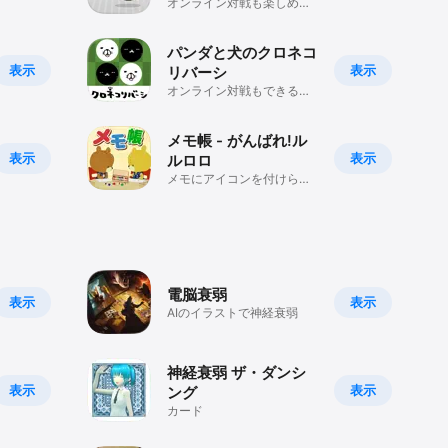
オンライン対戦も楽しめ
る、3Dキューブで遊ぶ四目
並べゲーム！
パンダと犬のクロネコ
表示
表示
リバーシ
オンライン対戦もできる人
気マンガの公式オセロゲー
ム！
メモ帳 - がんばれ!ル
表示
表示
ルロロ
メモにアイコンを付けられ
るシンプルなメモ帳アプ
リ！
電脳衰弱
表示
表示
AIのイラストで神経衰弱
神経衰弱 ザ・ダンシ
表示
表示
ング
カード