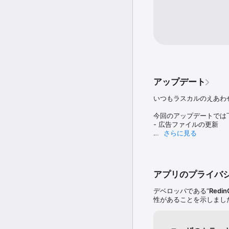
「かんたん」「むずかし
「かんたん」はカードが８
「むずかしい」はカードが
◆カードコレクションがで
ペアを揃えたカードは、
いつでもラスカルのイラ
全てのペアを見つけてコ
アップデート
指だけの簡単操作なので
いつもラスカルのえあわ
えあわせで集中力･記憶
是非親子でも一緒に遊んで
今回のアップデートでは
もちろ通勤通学やちょっ
- 広告ファイルの更新

さらに見る
さぁ「えあわせ」でラスカ
不具合などのご報告はア
ラスカルが君を待っていま
これからも、ラスカルの
今後もラスカルの可愛い
アプリのプライバ
！乞うご期待！

デベロッパである“
Redin
RedinCの他のアプリにも
性があることを示しまし
アニメ｢がんばれ！ルルロロ
熊本のスーパースター｢く
サッカー界の異端児｢一平