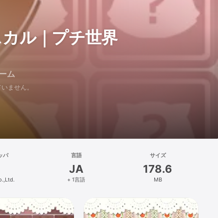
スカル｜プチ世界
ーム
れていません。
ッパ
言語
サイズ
JA
178.6
.,Ltd.
+ 1言語
MB