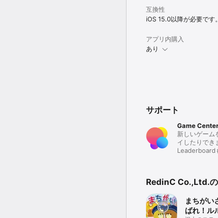
互換性
iOS 15.0以降が必要です
アプリ内購入
あり
サポート
Game Cente
新しいゲーム
イしたりでき
Leaderbo
RedinC Co.,L
まちがいさ
ばれ！ル