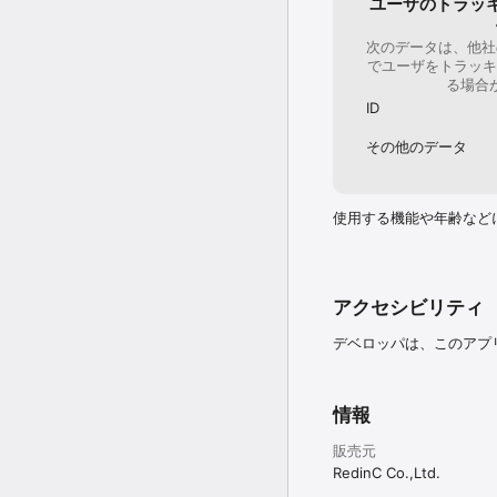
ユーザのトラッ
などなど、他にも楽しい
この他のアプリも要チェッ
次のデータは、他社
でユーザをトラッキ
【世界名作劇場】 あらい
る場合
(C)NIPPON ANIMATION C
ID
公式HP: http://araiguma
その他のデータ
使用する機能や年齢など
アクセシビリティ
デベロッパは、このアプ
情報
販売元
RedinC Co.,Ltd.