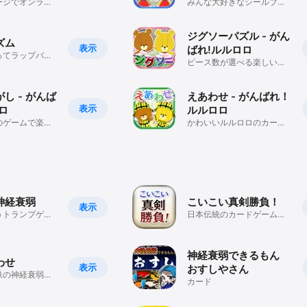
ージでオンライ
みんな大好きなシールブッ
きるルルロロの
クがアプリになって登場！
！
ジグソーパズル - がん
ズム
表示
ばれ!ルルロロ
ってラップバト
ピース数が選べる楽しいジ
んで遊ぶライミ
グソーパズルが全部で100
！
種類収録！
し - がんば
えあわせ - がんばれ！
表示
ロ
ルルロロ
のゲームで楽し
かわいいルルロロのカード
おを覚えちゃお
で遊ぶ神経衰弱ゲーム！
神経衰弱
こいこい真剣勝負！
表示
うトランプゲー
日本伝統のカードゲームを
アプリで再現！
神経衰弱できるもん
わせ
表示
おすしやさん
鉄の神経衰弱ゲ
カード