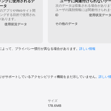
キングに使用されるデ
ユーザに関連付けられないデ
アプリがたくさん！

ータ
次のデータは収集される場合がありま
ク！！！

ユーザの識別情報には関連付けられま
のアプリやWebサイト間
ングする目的で使用され
ID
使用状況デー
ぐまラスカル

があります。
O.,LTD. 

その他のデータ
使用状況データ
-rascal.com/
によって、プライバシー慣行が異なる場合があります。
詳しい情報
リがサポートしているアクセシビリティ機能をまだ示していません。
詳しい
サイズ
178.6 MB