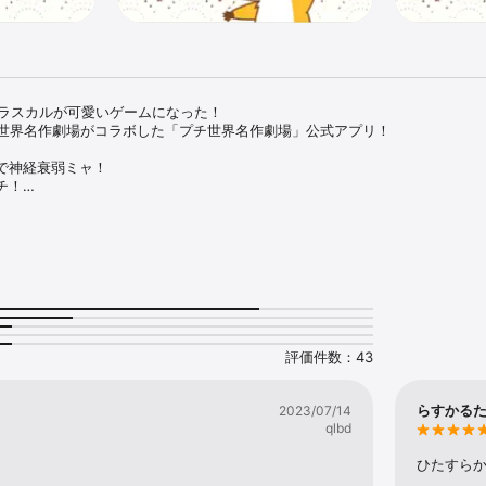
のラスカルが可愛いゲームになった！

eと世界名作劇場がコラボした「プチ世界名作劇場」公式アプリ！

で神経衰弱ミャ！

！

レクション出来る！

ムなので、誰でも気軽に遊べちゃう！

最適！

の楽しみ方≫========== 

カードをめくりましょう。

ＯＫ！

揃えたらクリアだよ。

評価件数：43
るまでの秒数が測れるよ。

るので、自己ベスト更新目指してがんばろう！

らすかる
2023/07/14
有できちゃう！

qlbd
友達と競ってみてね！

ひたすら