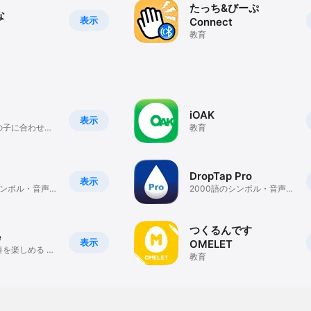
たっち&びーぷ
な
表示
Connect
教育
iOAK
表示
の子に合わせた
教育
単に作成できる
DropTap Pro
表示
シンボル・音声搭
2000語のシンボル・音声搭
ニケーション支
載のコミュニケーション支
援アプリ
つくるんです
e
表示
OMELET
を楽しめる イ
教育
ブな新しい楽器