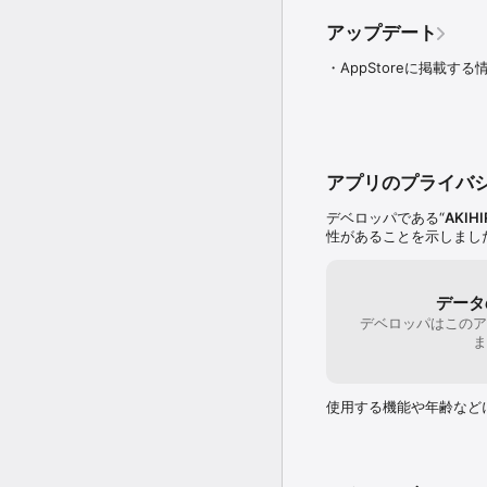
・写真／イラストの選択
す。

アップデート
拡張機能パック

・AppStoreに掲載す
アプリ内課金でご購入い
・縦書き編集

・文字数カウント

・文字数分析（グラフ作成
・日記の見やすさ調整（
・フォントはBIZ UD明朝
アプリのプライバ
・日記に録音を追加

デベロッパである“
AKIHI
Ver5.0から追加され
性があることを示しまし
た。

https://readyfor.jp/proj
ご支援いただいたみなさ
データ
デベロッパはこのア
ま
使用する機能や年齢など