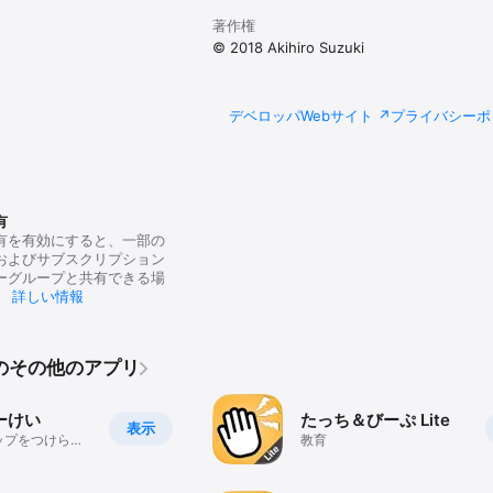
著作権
© 2018 Akihiro Suzuki
デベロッパWebサイト
プライバシーポ
有
有を有効にすると、一部の
およびサブスクリプション
ーグループと共有できる場
。
詳しい情報
UKIのその他のアプリ
ーけい
たっち＆びーぷ Lite
表示
ップをつけられ
教育
プリ