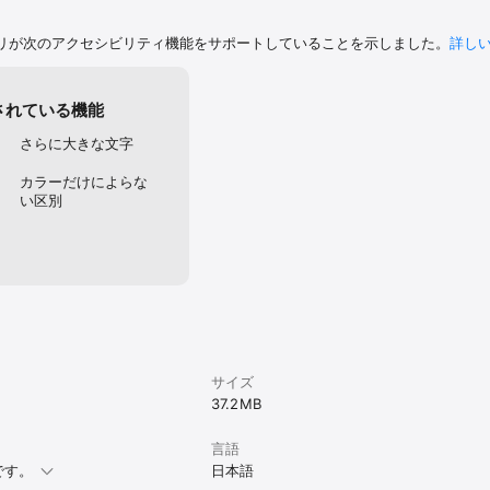
リが次のアクセシビリティ機能をサポートしていることを示しました。
詳し
されている機能
さらに大きな文字
カラーだけによらな
い区別
サイズ
37.2 MB
言語
要です。
日本語