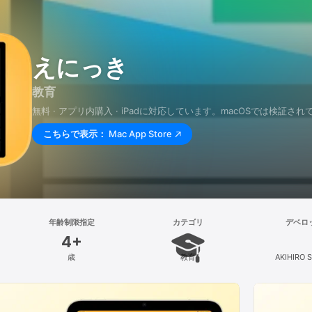
えにっき
教育
無料 · アプリ内購入 · iPadに対応しています。macOSでは検証さ
こちらで表示：
Mac App Store
年齢制限指定
カテゴリ
デベロ
4+
歳
教育
AKIHIRO 