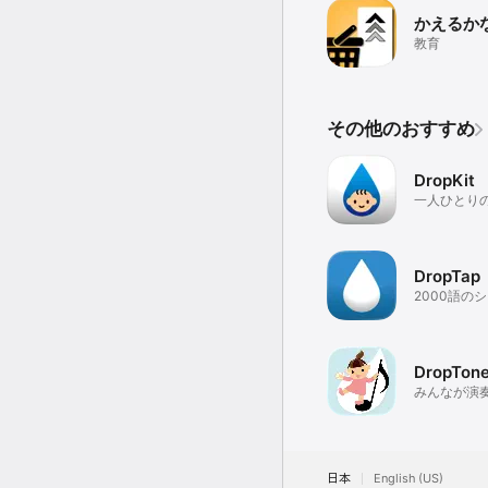
かえるか
教育
その他のおすすめ
DropKit
一人ひとり
教材を、簡
アプリ
DropTap
2000語の
載のコミュ
援アプリ
DropTon
みんなが演奏
ンクルーシ
日本
English (US)