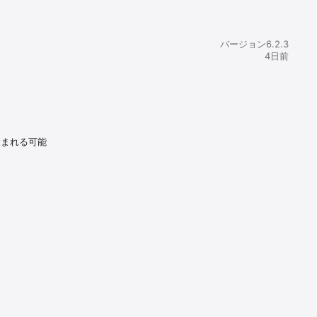
とができま
バージョン6.2.3
4日前
含まれる可能
実現しまし