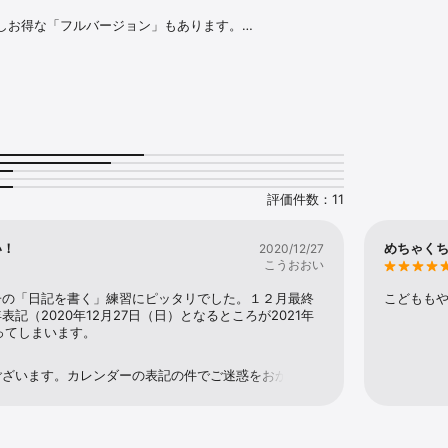
しお得な「フルバージョン」もあります。

/jp/app/id6743986509

きます。

リに保存し、後から編集したり読み返したりすることができます。

ダーに表示され、簡単に振り返ることができます。

の合成音声で読み上げることができます。

評価件数：11
やPDFとして書き出し、フォトアルバムに保存したり、印刷したりすることが
い！
めちゃく
2020/12/27
こうおおい
を縦並びにするか、横並びにするかを選択することができます。

子の「日記を書く」練習にピッタリでした。１２月最終
こどもも
あります。

記（2020年12月27日（日）となるところが2021年
なってしまいます。
の日記を探すことができます。

ございます。カレンダーの表記の件でご迷惑をおかけし
環境では不具合を確認できず、次のアップデートではも


ているかもしれません。新しいバージョンで再度ご確認
所を調整したり、文章作成中に画面を自動でスクロールしたりと、スイッチ
す。なお、2021年2月13日時点での最新バージョンは
なく絵日記が作成できるよう工夫しています。

.1を公開予定です。