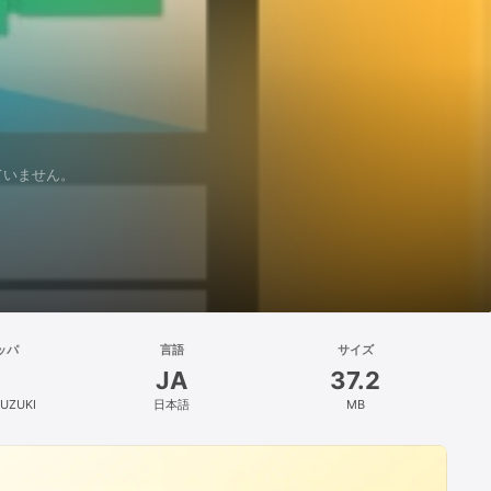
れていません。
ッパ
言語
サイズ
JA
37.2
SUZUKI
日本語
MB