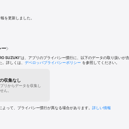
から文章の作成、保存や印刷まで、全てスイッチコントロールで完結するこ
る情報を更新しました。
ただくことで、様々な機能を追加できます。

）

文字や背景の色、フォントの変更）

、BIZ  UDゴシック、UDデジタル教科書体の３種

シー
RO SUZUKI
”は、アプリのプライバシー慣行に、以下のデータの取り扱いが
た拡張機能パックは、クラウドファンディングにお寄せいただいたご支援により
た。詳しくは、
デベロッパプライバシーポリシー
を参照してください。
ects/aki-tech-enikki

ま、ありがとうございました！
の収集なし
プリからデータを収集し
せん。
によって、プライバシー慣行が異なる場合があります。
詳しい情報