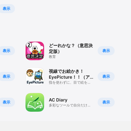
表示
どーれかな？（意思決
表示
表示
定版）
教育
視線でお絵かき！
表示
表示
EyePicture！！（ア
イピクチャー）
指を使わずに、目で絵を描
ける！新体験お絵描きアプ
リ！！
AC Diary
表示
表示
多彩なツールで自分だけの
絵日記を作成