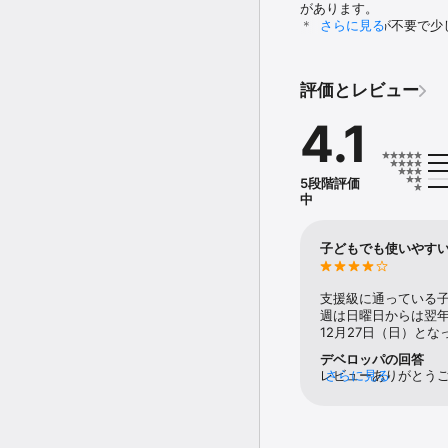
があります。

＊　追加購入が不要で少
さらに見る
https://apps.apple.com
【機能の説明】

評価とレビュー
日記の作成と保存

・画像と文で日記を作成で
4.1
・作成した絵日記をアプ
・作成した日記はカレン
読み上げ

5段階評価
・作成した文章を、iOS
中
エクスポート

・作成した絵日記を画像
子どもでも使いやす
レイアウトの変更

・写真／イラストと文章
支援級に通っている
・文字だけのレイアウトも
週は日曜日からは翌年表
12月27日（日）と
日記の検索

デベロッパの回答
・キーワード検索で過去
レビューありがとう
さらに見る
ています。こちらの
スイッチコントロール対応
しかしたら改善され
・カーソルが移動する場
いただければと思いま
ルを活用してもストレス
4.0です。近日中に4