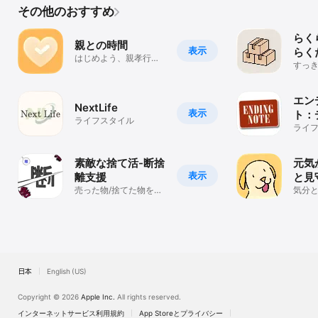
その他のおすすめ
らく
親との時間
表示
らく
はじめよう、親孝行の
すっ
新習慣
物を
エン
NextLife
表示
ト：
ライフスタイル
整理
ライ
の記
素敵な捨て活-断捨
元気
表示
離支援
と見
売った物/捨てた物を一
気分
元管理！
共有
日本
English (US)
Copyright © 2026
Apple Inc.
All rights reserved.
インターネットサービス利用規約
App Storeとプライバシー