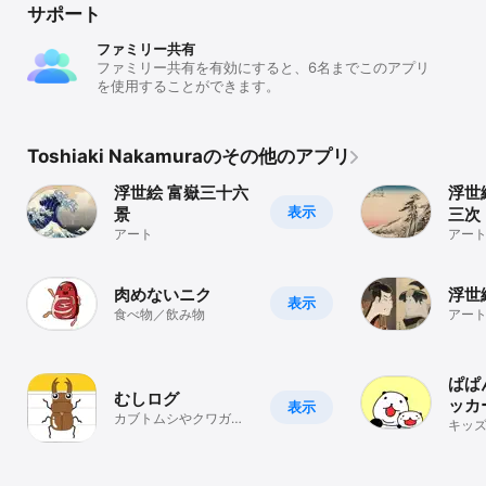
サポート
ファミリー共有
ファミリー共有を有効にすると、6名までこのアプリ
を使用することができます。
Toshiaki Nakamuraのその他のアプリ
浮世絵 富嶽三十六
浮世
表示
景
三次
アート
アー
肉めないニク
浮世
表示
食べ物／飲み物
アー
ぱぱ
むしログ
ッカ
表示
カブトムシやクワガタ
キッ
の飼育管理アプリ