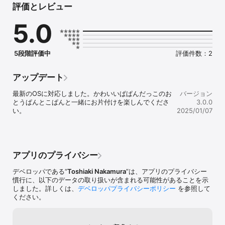
評価とレビュー
直感的に使うことができます。さらに、AR機能を使ったお片づけ
は、形や位置合わせゲームで遊ぶような感覚で楽しめるので、お片
5.0
づけが苦手なお子さんにもおすすめです。

『ぱぱんだっこ』のかわいいパンダといっしょに、楽しく簡単にお
片づけしましょう。

5段階評価中
評価件数：2
URLスキーム『pandaclean://』を使ってアプリを起動できます。

アップデート
■□■□パンダクリンARは、こんなときに便利です■□■□

最新のOSに対応しました。かわいいぱぱんだっこのお
バージョン
・家電製品など、複雑な収納品のお片づけに。

とうぱんとこぱんと一緒にお片付けを楽しんでくださ
3.0.0
・幼稚園や小学校などの、カバンの中身の確認に。

い。
2025/01/07
・子どもがおもちゃをちらかして片づけてくれないときに。

・赤ちゃんのおむつや着替えなどの、お出かけセットの準備に。

・スマートフォンのケーブル類など、こまごました持ち物の忘れ物
防止に。

アプリのプライバシー
■□■□使い方■□■□

デベロッパである“
Toshiaki Nakamura
”は、アプリのプライバシー
あなたの身の回りにある、『よく散らかしてしまうもの』、『まと
慣行に、以下のデータの取り扱いが含まれる可能性があることを示
めておきたいもの』、『収納が難しいもの』などを探してくださ
しました。詳しくは、
デベロッパプライバシーポリシー
を参照して
い。

ください。
見つかりましたか？

それでは、まずはがんばって片づけましょう。
