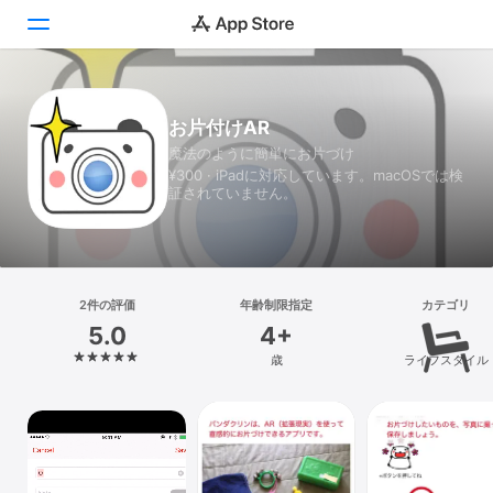
Today
お片付けAR
魔法のように簡単にお片づけ
ゲーム
¥300 · iPadに対応しています。macOSでは検
証されていません。
アプリ
Arcade
検索
2件の評価
年齢制限指定
カテゴリ
5.0
4+
プラットフォーム
歳
ライフスタイル
iPhone
iPad
Mac
Vision