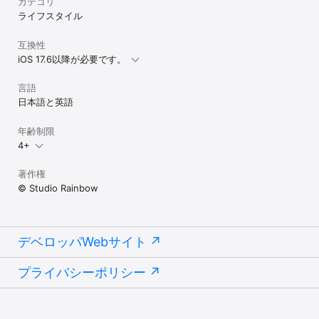
カテゴリ
ょに開発しました。

もともとは、なかなかお片づけをしてくれない子どもたちが、なん
ライフスタイル
とか楽しくおもちゃを片づけられるようにできないか、と悩んだの
が、このアプリの開発をはじめたきっかけです。

互換性
その後、約二年間の構想を経て、ようやくリリースすることができ
iOS 17.6以降が必要です。
ました。

小さなお子さんでも簡単に使えるように、なるべくシンプルな操作
言語
とわかりやすい画面を目指しました。

日本語と英語
また、楽しくお片づけができるように、かわいいパンダの画像や、
目を引くクリンアニメを採用しています。

年齢制限
4+
このアプリが、少しでもあなたの育児の手助けになることを、育児
仲間として切に願います。
著作権
© Studio Rainbow
デベロッパWebサイト
プライバシーポリシー