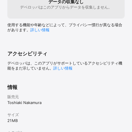
データの収集なし
デベロッパはこのアプリからデータを収集しません。
さて、お片づけは終わりましたか？

それでは、『片づけた状態』の写真を撮って、パンダクリンARに登
録してください。これで準備は完了です。

使用する機能や年齢などによって、プライバシー慣行が異なる場合
いつでも、心ゆくまで、思う存分ちらかしてください（パンダクリ
があります。
詳しい情報
ンARがあるから安心です）。

さあ、それではお片づけをしましょう。

先ほどパンダクリンARに登録したものを探しだして、タップしてく
ださい。AR（拡張現実）画面がクリンと現れます。AR画面のカメラ
アクセシビリティ
には、『片づけた状態』と『現実のもの』がいっしょに写しだされ
ます。『片づけた状態』と見くらべながら、『現実のもの』をひと
デベロッパは、このアプリがサポートしているアクセシビリティ機
つずつ整理していきましょう。

能をまだ示していません。
詳しい情報
AR画面のカメラに写る『片づけた状態』と『現実のもの』が同じ状
態になって、ふたつの世界が重なったとき、お片づけはおしまいで
す。

情報
おつかれさまでした！

販売元
Toshiaki Nakamura
■□■□保護者のかたへ■□■□

このたびは、パンダクリンARを見つけていただき、ありがとうござ
サイズ
います。

21 MB
このアプリは、わたしと、妻と、そして三人の子どもたちといっし