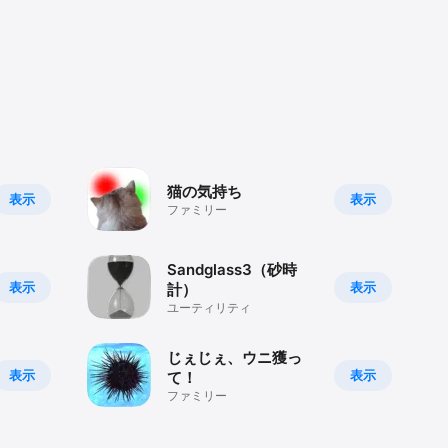
猫の気持ち
表示
表示
ファミリー
Sandglass3（砂時
表示
表示
計）
ユーティリティ
じぇじぇ、ウニ獲っ
表示
表示
て！
ファミリー