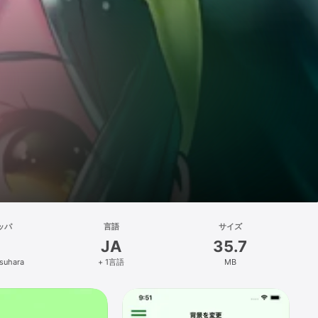
ッパ
言語
サイズ
JA
35.7
asuhara
+ 1言語
MB