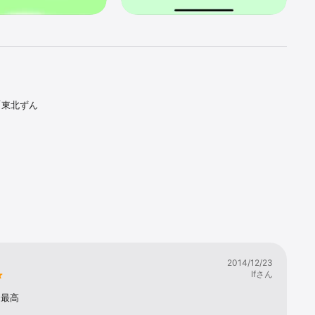
「東北ずん
追加されま
2014/12/23
Ifさん
リ最高
り、後で見