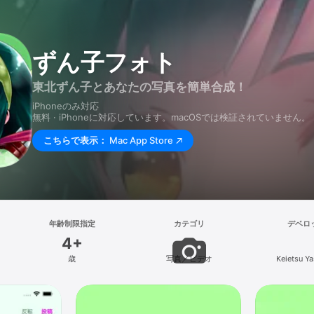
ずん子フォト
東北ずん子とあなたの写真を簡単合成！
iPhoneのみ対応
無料 · iPhoneに対応しています。macOSでは検証されていません。
こちらで表示：
Mac App Store
年齢制限指定
カテゴリ
デベロ
4+
歳
写真／ビデオ
Keietsu Y