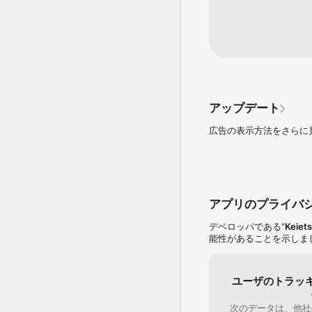
たりすることができます。
KyasuSoftは宮城県
イラストは「東北ずん子
アップデート
広告の表示方法をさらに
アプリのプライバ
デベロッパである“
Keiet
能性があることを示しま
ユーザのトラッ
次のデータは、他社