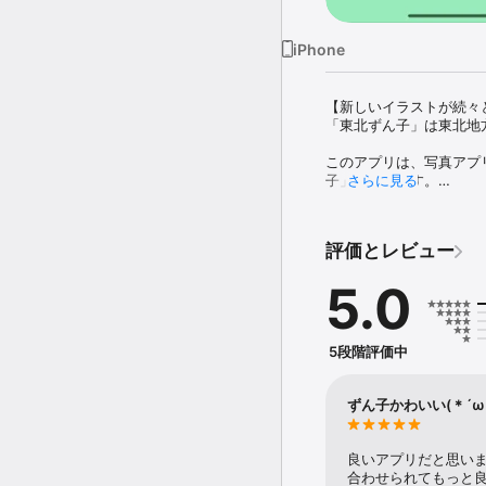
iPhone
【新しいイラストが続々と
「東北ずん子」は東北地
このアプリは、写真アプ
子」を重ねます。

さらに見る
・「ずん子」を移動した
　　　ずん子と２ショット
評価とレビュー
　　　手乗りずん子！

・お気に入りのショットが
5.0
・アニメーションGIF
・「東北イタコ」「東北
・メニューー＞ずん子を
5段階評価中
す。

・ホーム画面のアイコンを
ずん子かわいい(＊´ω
静止画像は「ずん子フォト
アニメーションGIFは「ず
良いアプリだと思い
静止画像もアニメーショ
合わせられてもっと