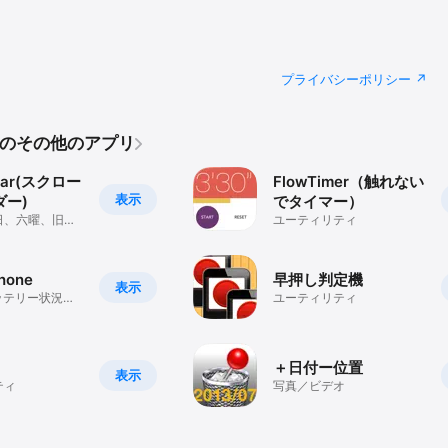
プライバシーポリシー
haraのその他のアプリ
ndar(スクロー
FlowTimer（触れない
表示
ダー)
でタイマー）
日、六曜、旧暦
ユーティリティ
ンダーを手軽に
す
hone
早押し判定機
表示
バッテリー状況を
ユーティリティ
表示します。
＋日付ー位置
表示
ティ
写真／ビデオ