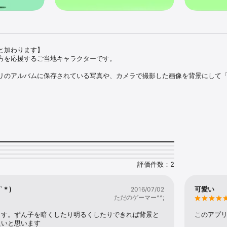
加わります】

方を応援するご当地キャラクターです。

リのアルバムに保存されている写真や、カメラで撮影した画像を背景にして
り、拡大・縮小・回転して背景にマッチさせてみてください。

！

出来たらSNSに投稿して共有しましょう。

で動く「ずん子」、三頭身のデフォルメ「ずん子」、そして萌え系「ずん子」。

きりたん」「ずんだもん」も選べます。

選ぶー＞スペシャルに「東北ずん子ガイドライン」準拠のイラストが続々と
評価件数：2
ずん子、きりたん、イタコから選べます（iOS 10.3〜）。

`＊)
可愛い
2016/07/02
ただのゲーマー^^;
」から直接SNSに投稿できます。

ん子フォト」から直接Twitterに投稿できます。

ます。ずん子を暗くしたり明るくしたりできれば背景と
このアプ
ンGIFも「写真」アプリに保存できますので、メールやメッセージに添付した
良いと思います