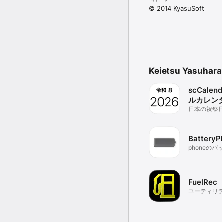
© 2014 KyasuSoft
Keietsu Yasu
scCale
ルカレン
日本の祝祭
などのカレ
確認できま
BatteryP
phoneの
Watchで
FuelRec
ユーティリ