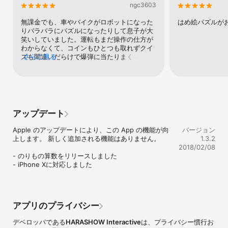
ngc3603
無課金でも、車やバイクがロボットになった
はめ絵パズルが
りバラバラにパズルになったりして息子が大
笑いしていました。運転もまだ操作の仕方が
わからなくて、コインもひとつも取れずクイ
ズも間違いだらけで爆弾に当たりまくりでも
さらに見る
とにかく進んでいくので本人は楽しいみたい
です。楽しいみたいなので比較的安価なので
課金させていただきました。消防車を遊ばせ
たくて親はコイン集めに必死になりますwク
イズを全問正解するとロボットになって無双
し始めるのがなんとなく爽快です（親目線）
アップデート
消防車や救急車が街を破壊しているのはなん
か笑えます。デザインもシンプルでわかりや
Apple のアップデートにより、この App の機能が向
バージョン
すく、とても満足しています。
上します。 新しく追加される機能はありません。

1.3.2
2018/02/08
- のりもの算数をリリースしました

- iPhone Xに対応しました
アプリのプライバシー
デベロッパである
HARASHOW Interactive
は、プライバシー慣行お