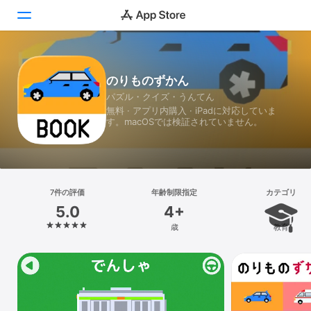
Today
のりものずかん
パズル・クイズ・うんてん
ゲーム
無料 · アプリ内購入 · iPadに対応していま
す。macOSでは検証されていません。
アプリ
Arcade
検索
7件の評価
年齢制限指定
カテゴリ
5.0
4+
プラットフォーム
歳
教育
iPhone
iPad
Mac
Vision