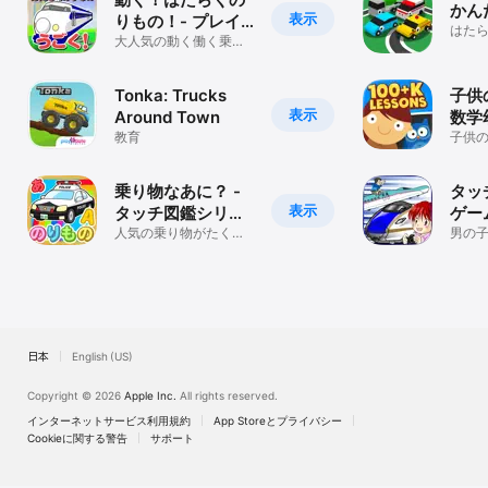
かん
表示
りもの！- プレイ
はた
キッズ -
大人気の動く働く乗り
なゲ
物をタッチして遊ぼ
う！
Tonka: Trucks
子供
表示
Around Town
数学
教育
子供
学ゲ
乗り物なあに？ -
タッ
表示
タッチ図鑑シリー
ゲーム
ズ
人気の乗り物がたくさ
男の
ん！覚えやすい英日音
で遊
声つき！
の新
日本
English (US)
Copyright © 2026
Apple Inc.
All rights reserved.
インターネットサービス利用規約
App Storeとプライバシー
Cookieに関する警告
サポート