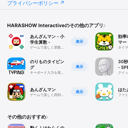
プライバシーポリシー
HARASHOW Interactiveのその他のアプリ
あんざんマン - 小
効率
表示
学生算数 -
マー
ゲームで楽しく算数を
タイ
学ぼう！
ップ
のりものタイピン
30
表示
グ
- S
キーボード入力を覚え
クイ
よう！
練習
あんざんマン
はた
表示
ゲームで楽しく四則演
ファ
算をマスターしよう！
その他のおすすめ
動く！はたらくの