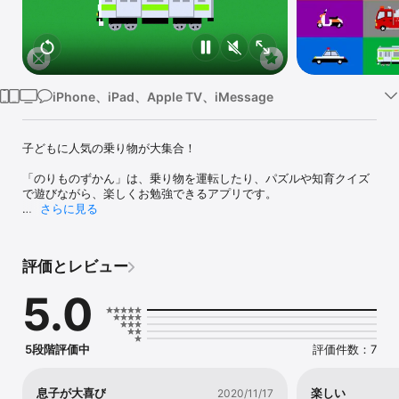
Watch
TV
iPhone、iPad、Apple TV、iMessage
子どもに人気の乗り物が大集合！

「のりものずかん」は、乗り物を運転したり、パズルや知育クイズ
で遊びながら、楽しくお勉強できるアプリです。

さらに見る
運転中に出題される「いろ・かず・かたち」の知育クイズに全問正
解すると、乗り物が巨大な怪獣「ノリモン」に大変身！

評価とレビュー
大暴れしてメダルをたくさん手に入れよう！

集めたメダルは新しい乗り物と交換できるよ。

5.0
見て、触って、遊んで、楽しみながら図鑑を完成させよう！

※ 「閲覧モード」にすると、最初から全ての乗り物で遊べます。
5段階評価中
評価件数：7
（完全版のみ）
息子が大喜び
楽しい
2020/11/17