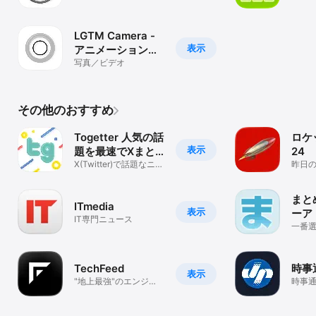
LGTM Camera -
表示
アニメーション
GIF カメラ
写真／ビデオ
その他のおすすめ
Togetter 人気の話
ロケ
表示
題を最速でXまと
24
めNo.1アプリ
X(Twitter)で話題なニュ
昨日
ースやネタを最速チェ
早く
ック！
まと
ITmedia
表示
ーア 
IT専門ニュース
一番
めビ
TechFeed
時事
表示
"地上最強"のエンジニ
時事
ア向け情報サービス
届け