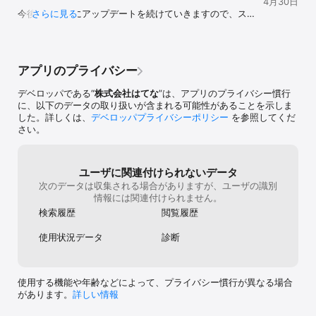
4月30日
さい

今後も継続的にアップデートを続けていきますので、スト
さらに見る
アレビューで応援をいただければ励みになります。アプリ
▽ 開発ブログ

に関してご意見やお困りごとなどがあれば、設定画面の
http://bookmark.hatenastaff.com/

［不具合報告・ご意見］からお知らせください。
▽ アプリの使い方

アプリのプライバシー
http://b.hatena.ne.jp/help/entry/touch_app
デベロッパである“
株式会社はてな
”は、アプリのプライバシー慣行
に、以下のデータの取り扱いが含まれる可能性があることを示しま
した。詳しくは、
デベロッパプライバシーポリシー
を参照してくだ
さい。
ユーザに関連付けられないデータ
次のデータは収集される場合がありますが、ユーザの識別
情報には関連付けられません。
検索履歴
閲覧履歴
使用状況データ
診断
使用する機能や年齢などによって、プライバシー慣行が異なる場合
があります。
詳しい情報