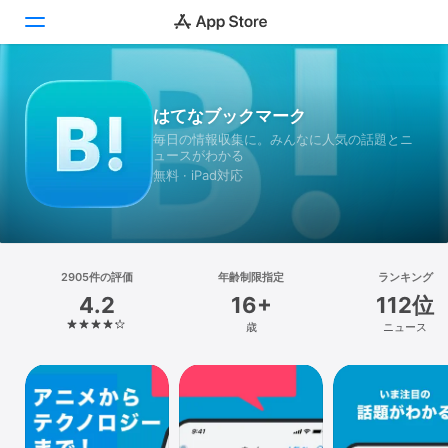
Today
はてなブックマーク
毎日の情報収集に。みんなに人気の話題とニ
ゲーム
ュースがわかる
無料 · iPad対応
アプリ
Arcade
検索
2905件の評価
年齢制限指定
ランキング
4.2
16+
112位
プラットフォーム
歳
ニュース
iPhone
iPad
Mac
Vision