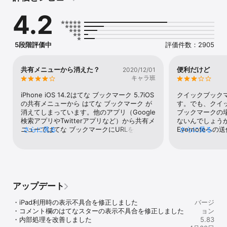
発見

4.2
・ブラウザや他のニュースアプリでも、ブックマークの追加や、人
気コメントが発見できる

◆ ログイン機能でもっと便利に

5段階評価中
評価件数：2905
・好きなページにコメントして、みんなと共有しよう

・気の合うユーザーをフォローして、ブックマークを見せ合おう

共有メニューから消えた？
便利だけど
2020/12/01
・ウィジェットで、未読ブックマークをサクッと消化

キャラ班
・「ゲーム」「映画」「ジャニーズ」など、好きなキーワードを登
録して最新情報をフォロー

iPhone iOS 14.2はてな ブックマーク 5.7iOS
クイックブック
の共有メニューから はてな ブックマーク が
す。でも、クイ
◆ より良い体験のために

消えてしまっています。他のアプリ（Google
ブックマークの場
検索アプリやTwitterアプリなど）から共有メ
ないんでしょう
もしこのアプリを気に入っていただけたら、ストアレビューから応
ニューではてな ブックマークにURLを送るな
さらに見る
Evernote
さらに見る
援いただけると嬉しいです！ 「私の好きな機能」や「こんな機能が
どのアクションが出来なくなっています。同
が…。右下のボ
あったら良いな」をみんなに共有してみませんか？

様の不具合は他の方でも起きているのでしょ
に飛べるように
うか？【直せたので追記】はてな ブックマー
◆ 問題を発見したら？

クアプリを削除（アンインストール）して、
再度インストールしなら共有メニューに表示
不具合やご意見などの報告は、ログイン後に設定から [不具合報
されました。多分、5.7への更新時にメニュー
アップデート
告・ご意見] からお知らせいただくか、 
登録が消えてしまったのでしょう。私個人で
cs+bookmark@hatena.ne.jp までメールをお送りください。

の再現は難しいので、これ以上の深追いはし
・iPad利用時の表示不具合を修正しました

バージ
ません。
・コメント欄のはてなスターの表示不具合を修正しました

ョン
※ レビューから不具合報告をいただくと、適切なサポート対応が難
・内部処理を改善しました

5.83
しくなります。フィードバックフォームからのご報告にご協力くだ