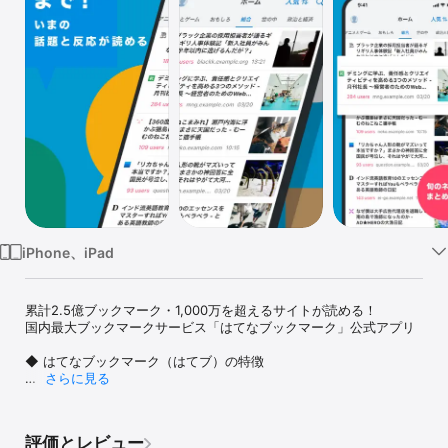
Watch
TV
iPhone、iPad
累計2.5億ブックマーク・1,000万を超えるサイトが読める！

国内最大ブックマークサービス「はてなブックマーク」公式アプリ

◆ はてなブックマーク（はてブ）の特徴

さらに見る
・ネットの話題を、みんなのコメントと一緒に楽しめる

・政治ニュースからWebマンガまで、10種類のカテゴリと80種類以
上の特集を用意

評価とレビュー
・学術論文からラーメン店まで、検索機能で“みんなのオススメ”を