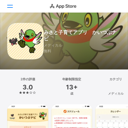
Today
みさと子育てアプリ かいつぶナ
ビ
ゲーム
メディカル
無料
アプリ
Arcade
検索
2件の評価
年齢制限指定
カテゴリ
3.0
13+
プラットフォーム
歳
メディカル
iPhone
iPad
Mac
Vision