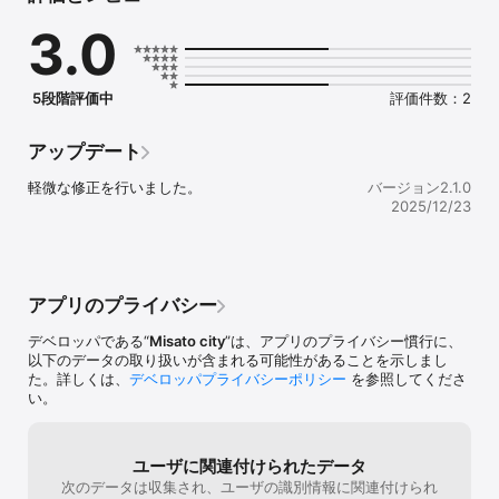
　・乳幼児健診や離乳食教室のお知らせの受信

3.0
　・病院、診療所、歯科診療所、薬局、助産所、保健所の検索

　・お子さんの成長の記録（身長・体重の記録）

　・子育てに役立つ情報の確認

　・感染症の流行情報の確認　など

5段階評価中
評価件数：2
※登録料、利用料は無料です。ただし、通信費、パケット料金は利用
者のご負担となります。

アップデート
お問合せ　三郷市健康推進課　
軽微な修正を行いました。
バージョン2.1.0
2025/12/23
アプリのプライバシー
デベロッパである“
Misato city
”は、アプリのプライバシー慣行に、
以下のデータの取り扱いが含まれる可能性があることを示しまし
た。詳しくは、
デベロッパプライバシーポリシー
を参照してくださ
い。
ユーザに関連付けられたデータ
次のデータは収集され、ユーザの識別情報に関連付けられ