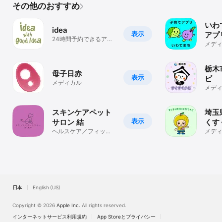
その他のおすすめ
いわ
idea
表示
アプ
24時間予約できるアプ
メデ
リ
栃木
母子日赤
表示
ビ
メディカル
メデ
スキンケアペット
埼玉
表示
サロン 結
くす
ヘルスケア／フィット
てナ
メデ
ネス
日本
English (US)
Copyright © 2026
Apple Inc.
All rights reserved.
インターネットサービス利用規約
App Storeとプライバシー