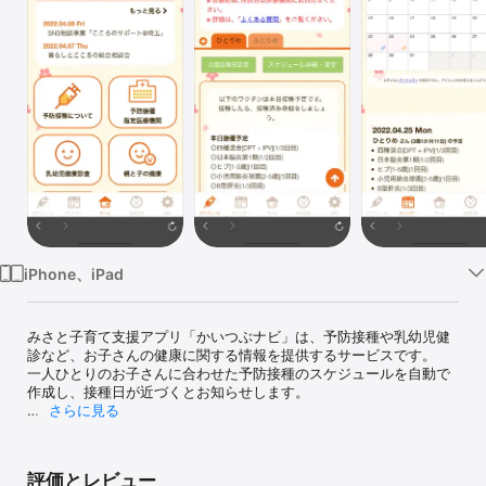
Watch
TV
iPhone、iPad
みさと子育て支援アプリ「かいつぶナビ」は、予防接種や乳幼児健
診など、お子さんの健康に関する情報を提供するサービスです。

一人ひとりのお子さんに合わせた予防接種のスケジュールを自動で
作成し、接種日が近づくとお知らせします。

さらに見る
【かいつぶナビでできること】

・お子さんの予防接種スケジュール作成

　・接種日にプッシュ通知を受信

評価とレビュー
　・予防接種指定医療機関の検索とかかりつけの登録
