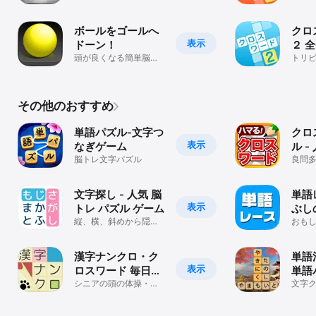
レのパズル
すい
ボールをゴールへ
クロ
表示
ドーン！
２ 
頭が良くなる簡単脳ト
世界
トリ
レ物理パズルゲーム
すい
その他のおすすめ
単語パズル-文字つ
クロ
表示
なぎゲーム
ル 
脳トレ文字パズル
クイ
良問
ド パ
にも
文字探し - 人気 脳
単語
表示
トレ パズル ゲーム
ぶし
縦、横、斜めから隠さ
おも
れた言葉を探そう！
ルで
上が
漢字ナンクロ・ク
単語
表示
ロスワード 毎日追
単語
加の脳トレパズル
シニアの頭の体操・暇
文字ク
つぶしに！5種の定番ゲ
ーム 
ーム