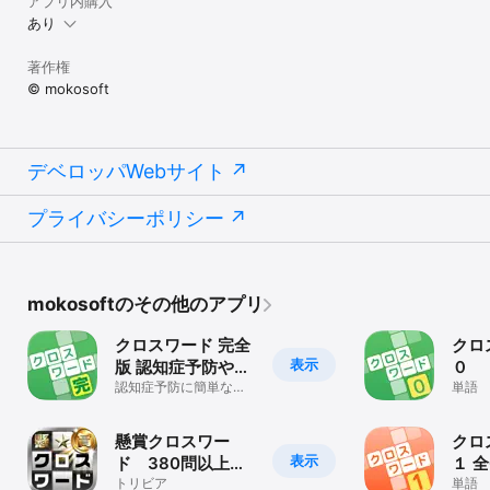
アプリ内購入
あり
著作権
© mokosoft
デベロッパWebサイト
プライバシーポリシー
mokosoftのその他のアプリ
クロスワード 完全
クロ
表示
版 認知症予防や脳
０
トレパズル
認知症予防に簡単な操
単語
作の定番クロスワード
で脳トレ
懸賞クロスワー
クロ
表示
ド 380問以上が
１ 
遊べる簡単な脳ト
トリビア
世界
単語