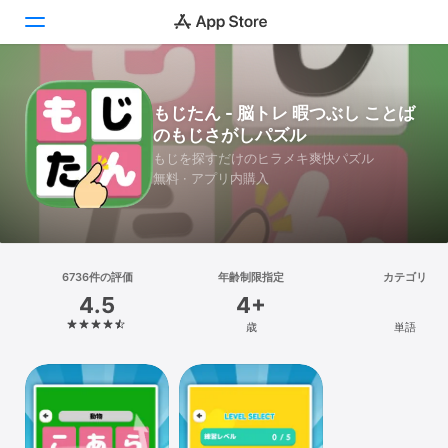
Today
もじたん - 脳トレ 暇つぶし ことば
のもじさがしパズル
ゲーム
もじを探すだけのヒラメキ爽快パズル
無料 · アプリ内購入
アプリ
Arcade
検索
6736件の評価
年齢制限指定
カテゴリ
4.5
4+
プラットフォーム
歳
単語
iPhone
iPad
Mac
Vision