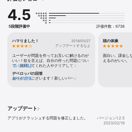
全210問以上、どんどん難しくなるけど全て探せるかな？

4.5
どうしても、キーワードがわからない時はヒントボタンを使おう。

文字を探しやすくなるよ。

5段階評価中
評価件数：6736
自分でパズルを作る機能もあるから、自分なりの「もじたん」パズ
ルを

作成して、友達に遊んでもらおう！

ハマりました！
頭の体操
2018/05/27
アップデートするなよ
クロスワードや、一筆書きパズルなどが好きな人にオススメだよ！

脳トレや暇つぶしに最適です。
ユーザーが問題を作ってお互いに解けるのが
面白い。課金し
いい！欲を言えば、自分の作った問題につい
えるのがいい。
て、挑戦してくれた人やクリアしてくれた人
さらに見る
の人数がわかればいいなと思った。
デベロッパの回答
ありがとうございます！新しいバージョン
さらに見る
(1.0.9)で、新規に問題を８０問追加していま
すので、ぜひお楽しみください！
アップデート
アプリがクラッシュする問題を修正しました。
バージョン1.2.5
2023/02/19