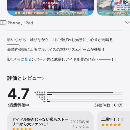
Watch
TV
iPhone、iPad
歌いながら、踊りながら、目に飛び込む光景に、心音が高鳴る
―――。

豪華声優陣によるフルボイスの本格リズムゲームが登場！

IDOLiSH7のメンバーと共に成長しアイドル界の頂点へ―――！

さらに見る
▼アイドリッシュセブンとは？▼

IDOLiSH7の7人と、ライバルチームTRIGGER3人が織りなす成長と
評価とレビュー
絆を描いた青春ストーリー！

4.7
まだまだアイドルとしてはひよっこの7人を、リズムゲームでライブ
を演出し、あなたの手でトップに導いて下さい。

メインキャラクターの他にも、個性豊かなアイドル候補生たちがあ
なたを待っています！

5段階評価中
評価件数：6.1万
▼本格的なリズムゲームパート▼

楽曲に合わせて画面をタップする簡単操作ながらも、コンボが気持
アイドル好きじゃない私もストー
二周年！！！
2017/08/19
ちいい本格リズムゲーム！

リーから大ファンに！
ナナッシュ