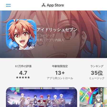
Today
アイドリッシュセブン
ゲーム
ミュージック
無料 · アプリ内購入
アプリ
Arcade
検索
6.1万件の評価
年齢制限指定
ランキング
4.7
13+
35位
プラットフォーム
アプリ内コントロール
ミュージック
iPhone
iPad
Mac
Vision