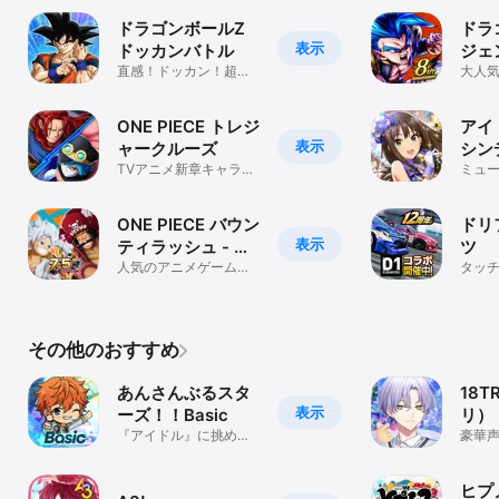
ドラゴンボールZ
ドラ
表示
ドッカンバトル
ジェ
直感！ドッカン！超快
大人
感！
爽快
ONE PIECE トレジ
アイ
表示
ャークルーズ
シン
TVアニメ新章キャラ登
ズ 
ミュ
場！
テー
ONE PIECE バウン
ドリ
表示
ティラッシュ - ア
ツ
クションゲーム
人気のアニメゲームで
タッ
マルチプレイ 対戦！海
スゲ
賊と協力して大乱闘
その他のおすすめ
あんさんぶるスタ
18T
表示
ーズ！！Basic
リ）
『アイドル』に挑め。
豪華
育成シミュレーション
ス！
ゲーム
アド
ヒプ