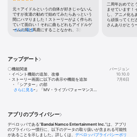
▼個性豊かなアイドル候補生▼

二周年おめでと
キャラクター原案に種村有菜を迎え魅力的なアイドル達が多数登
元々アイドルというの自体が好きじゃないん
ませています！
場！

ですが友達の勧めで始めてみたらあっという
し、アニメ化も
IDOLiSH7、TRIGGERをはじめとしたアイドル候補生達をあなたの手
間にハマりました！ストーリーがよく作られ
ら頑張ってくだ
でマネジメントしよう！

ていて面白い！それに曲もどれもアイドルゲ
さんありがとう
ームの局と馬鹿にすることなかれ、3次元の
さらに見る
▼フルボイスのメインストーリー▼

アイドルが歌っていそうなレベルの楽曲ばか
メインストーリーではIDOLiSH7、TRIGGERはもちろん、サブキャラ
りで何度も聞きたくなります！基本無料で楽
クターももちろんフルボイス！

しめるのでまずはDLしてみるのオススメしま
都志見文太（つしみぶんた）先生によるアツく、ときに切なく、と
す！
きに笑えるこだわりのシナリオは必見！

アップデート
▼アイドルとチャットで会話▼

〇機能関連

バージョン
キャラクターとチャットができる、名付けて「Rabbit Chat」を搭
・イベント機能の追加、改修

10.10.0
載！

・ストーリー画面に以下の表示や機能を追加

7月6日
皆が知らないあの人の一面が見れるかも…！？

　・「シアター」の部

　・「シアター」「MV・ライブパフォーマンス映
さらに見る
▼キャスト▼

像」アイコン

小野賢章／増田俊樹／白井悠介／代永翼／KENN／阿部敦／江口拓
　・お気に入り話数の設定機能

也／羽多野渉／斉藤壮馬／佐藤拓也／保志総一朗／立花慎之介／広
・一部オーディション画面に動画を表示

瀬裕也／木村昴／西山宏太朗／近藤隆／千葉進歩／興津和幸／小西
克幸／川原慶久　etc..

アプリのプライバシー
〇不具合関連

・軽微な不具合、表示の修正
デベロッパである“
Bandai Namco Entertainment Inc.
”は、アプリ
このアプリケーションには、（株）ＣＲＩ・ミドルウェアの

のプライバシー慣行に、以下のデータの取り扱いが含まれる可能性
「CRIWARE (TM)」が使用されています。

があることを示しました。詳しくは、
デベロッパプライバシーポリ