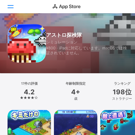
Today
アストロ探検隊
シミュレーション
ゲーム
¥800 · iPadに対応しています。macOSでは検
証されていません。
アプリ
Arcade
検索
17件の評価
年齢制限指定
ランキング
4.2
4+
198位
プラットフォーム
歳
ストラテジー
iPhone
iPad
Mac
Vision