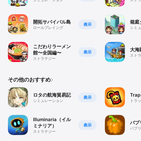
開拓サバイバル島
箱庭
表示
ロールプレイング
シミ
こだわりラーメン
大海
表示
館〜全国編〜
スト
ストラテジー
その他のおすすめ
ロタの航海貿易記
Trap
表示
シミュレーション
トラ
を調
爽快
Illuminaria（イル
パプ
表示
ミナリア）
パプ
ストラテジー
か…？