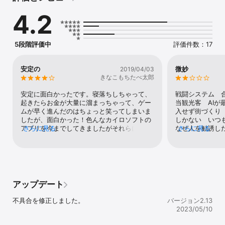
4.2
---- 

他のゲームは「カイロソフト」で検索してね。 https://kairopark.jp

遊んだことがあるかもしれないような無料ゲームや売り切りアプリ
が盛りだくさん！

5段階評価中
評価件数：17
2Dドット絵のカイロソフトゲームシリーズだよ。

最新情報はツイッターをフォローしてね。

安定の
微妙
2019/04/03
https://twitter.com/kairokun2010
きなこもちたべ太郎
安定に面白かったです。寝落ちしちゃって、
戦闘システム　
起きたらお金が大量に溜まっちゃって、ゲー
当観光客　AIが
ムが早く進んだのはちょっと笑ってしまいま
入せず街づくり
したが、面白かった！色んなカイロソフトの
しかない　いつ
アプリを今までしてきましたがそれらに比べ
さらに見る
なぜ人を勧誘し
さらに見る
るとたしかに普通かもです。しかし、面白い
まま探索してく
です！！！ちゃんと面白いでく。楽しいアプ
リジナル貨幣にし
リをいつも提供していただいてありがとうご
拾ったとかケーキ
ざいます。応援しています！
ない　モチベ下
アップデート
不具合を修正しました。
バージョン2.13
2023/05/10