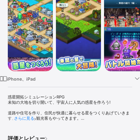
Watch
TV
iPhone、iPad
惑星開拓シミュレーションRPG

未知の大地を切り開いて、宇宙人に人気の惑星を作ろう!

道路や住宅を作り、住民が快適に暮らせる星をつくりあげていきま
す。他の星から観光客もやってきます。

さらに見る
広い宇宙ではモンスターと遭遇することも…戦闘に勝てば開拓に役
立つステキな戦利品がゲットできるよ。

評価とレビュー
銀河一の惑星を作り上げていきましょう。
