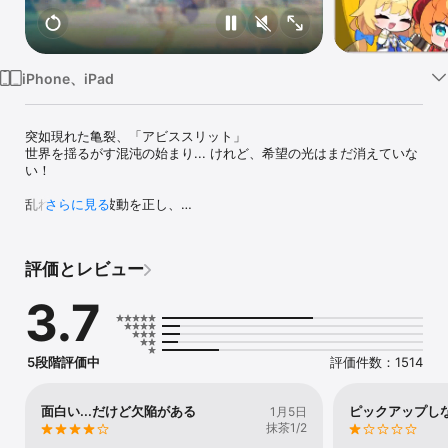
Watch
TV
iPhone、iPad
突如現れた亀裂、「アビススリット」

世界を揺るがす混沌の始まり... けれど、希望の光はまだ消えていな
い！

乱れた世界の波動を正し、

さらに見る
秩序を取り戻す存在—

彼らは「調律師」と呼ばれた。

評価とレビュー
今、あなたは

「調律師」となり、少女たちと新たな旅を始める！

3.7
共に歩む冒険の中で深まる絆。

見つめ合いながら分かち合う食事のひと時、咲き誇る彼女たちの笑
顔。

5段階評価中
評価件数：1514
忘れられない特別な瞬間が一つ一つ刻まれる。

「響け、推しと彩る物語」

面白い...だけど欠陥がある
ピックアップし
1月5日
少女たちと共に、この世界を調律せよ！

抹茶1/2