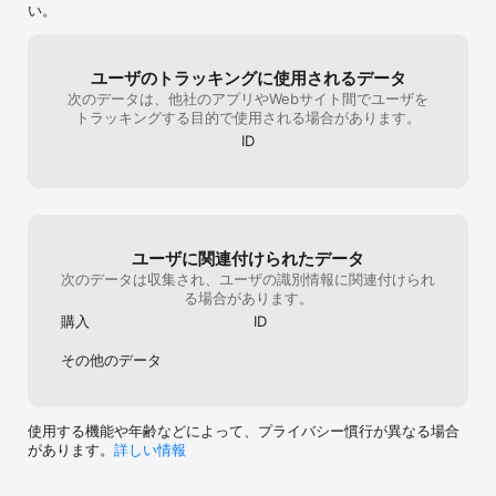
習って欲しい。良い所・ほぼない改善点・ス
は、指定本人し
い。
テージが代わり映えしない・動きが全体的に
るステUPは、
もっさりしている・ジャスト回避、パリィ等
が良い？※武器P
がなく爽快感がない育成面育成はよくある感
などでは、探索
ユーザのトラッキングに使用されるデータ
じ、よく言えば無難で悪くいえば特徴がな
ど探索できるの初
次のデータは、他社のアプリやWebサイト間でユーザを
い。だけどゴリゴリの戦闘力ゲーのせいで育
程度ジャンプで
トラッキングする目的で使用される場合があります。
成にも支障が出ている。育成アイテムが欲し
意味がない街中
いのに戦闘力が足りなくて育成出来ない事態
ので推しキャラ
ID
が多発する。バグポリゴンショックや落ちた
なすぎて合体技
りすることは無い(今の所)だけど5分くらい閉
例えると‥1→2
じただけで再ログイン(数十秒)が少しストレ
スの相性とかよ
ス結論明らかに良い点はある、キャラは可愛
その属性を多く
いし、ストーリーも面白いが、改善点もある
月が多すぎて太陽
ため、それを許容できて、かつ、キャラデザ
太陽属性2体以
ユーザに関連付けられたデータ
やストーリーに興味を持ったらダウンロード
増えていきそう
次のデータは収集され、ユーザの識別情報に関連付けられ
をおすすめします
ス一部の凍結効
る場合があります。
の合体技が有効
購入
ID
※SSRとSRも
今所‥イベント
その他のデータ
材で周回するタ
からキャラが好
他のソシャゲに
ってるメインの
使用する機能や年齢などによって、プライバシー慣行が異なる場合
ヶ月ぐらいでこ
があります。
詳しい情報
えると25章ぐ
い。他がそれ以