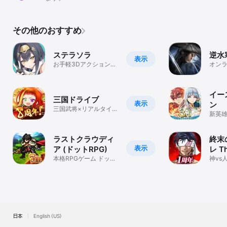
その他のおすすめ
ステラソラ
逆水
表示
お手軽3Dアクション
オン
RPG！
ール
イー
三国ドライブ
表示
ン
三国武将×リアルタイム
新英
対戦RPG（ロールプレ
ファ
イングゲーム）
ラストクラウディ
終末
表示
ア (ドットRPG)
レ Th
本格RPGゲーム ドット
Jud
神vs
キャラが紡ぐ白熱の
幕！
RPGストーリー
イ・
日本
English (US)