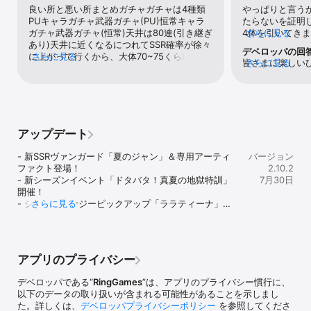
▶ 巨大ボスと激突するリアルタイムアクションレイド

良い所と悪い所まとめガチャガチャは4種類
やっぱりと言うか
リアルタイムで繰り広げられる戦闘、巨大ボスとの息もつかせぬ激
PUキャラガチャ武器ガチャ(PU)恒常キャラ
たらないを証明
突！

ガチャ武器ガチャ(恒常)天井は80連(引き継ぎ
4体を引いてき
さらに見る
あり)天井に近くなるにつれてSSR確率が徐々
換みたいな感じ
デベロッパの回
仲間と共に戦場を調律し、「ハーモニックストライク」で勝利を体
に上がって行くから、大体70~75くらいで
さらに見る
スタレと比べて
皆さまに楽しい
さらに見る
験しよう！

SSRが出る(PU確定では無い、つまりホヨバ
終わってるガチ
力しております
式)為、ガチャ石を80連分貯めてから引きた
他の要素の詰め
く存じます。こ
▶ 彼女と共にする食事のひと時、そして深まる絆

いガチャを引く必要あり(体験談)良い所・PU
けでない①SSR
お声は、貴重な
ガチャ画面の曲がいい・天井が比較的浅い(多
を全て削り切っ
め、今後の参考
あなたが選ぶ料理と彼女の笑顔。彼女とのひと時が特別な物語を紡
分)改善点・天井でSSRが出た場合PUが50%
ケと同じ(ウリ
良いサービスを
ぐ。

のためせっかく天井分のガチャ石貯めたのに
イス付きのシナ
アップデート
りますので、今
彼女が好きな食べ物を一緒に楽しみながら好感度を高め、忘れられ
すり抜けの可能性がある・前述の通り天井で
くマップの戦闘
ろしくお願いい
ない瞬間を作ろう！

もすり抜ける可能性があるのにガチャはバン
けSSRと限定S
- 新SSRヴァンガード「夏のジャン」＆専用アーティ
バージョン
バン引けないストーリーとても面白いがバト
闘モーションが
ファクト登場！

2.10.2
▶ 美少女キャラクターと共に戦う4人制切り替えアクションバトル

ルとストーリーは別なのでストーリーを読む
爽快感がない。
- 新シーズンイベント「ドタバタ！真夏の地獄特訓」
7月30日
ディテール豊かな3Dモーションと華麗なスキル演出で感じるパワフ
→バトルに勝つ→ストーリーを読むの流れが
えないからスム
開催！

ルな手応え！

なく、せっかく面白いのに勿体ない…( °_° )良
方が死にまくる
- シーズンシナジーピックアップ「ララティーナ」同
さらに見る
4人の個性あふれる美少女キャラクターと共にダイナミックな戦闘を
い所・ストーリーは面白い・メインストーリ
突っ込みまくる
時開催！

繰り広げよう！

ーはフルボイス(イベントストーリー等はリア
ットが良い※PC
- アビスインベーダーシーズン9「ブレイドパンサ
クションボイスのみ)改善点・特に無いキャ
いでストレス多
ー」開幕！

▶ フルボイスで楽しむ、深みのある世界観とストーリー

ラ・可愛い、言う事なしバトル正直つまらな
育成すればクリ
- メインクエスト難易度緩和＆ガイドミッション大改
混沌の中で始まる調律師の旅、そして徐々に明かされる隠された真
い、まずステージの見た目がどのステージで
神以上にSSR装
アプリのプライバシー
編！
実..!

も大差なくすぐ飽きが来る、しかも戦闘力ゲ
消費で入手でも
豪華声優陣によるフルボイス収録と共に、さらに深く没入しよう！
ー、バトル中の演出やジャスト回避やパリィ
で欲しい属性で
デベロッパである“
RingGames
”は、アプリのプライバシー慣行に、
等もなく、キャラの動きが全体的にもっさり
武器にも当たり
以下のデータの取り扱いが含まれる可能性があることを示しまし
していて爽快感がない、もっとゼンゼロを見
水着リネット餅(
た。詳しくは、
デベロッパプライバシーポリシー
を参照してくださ