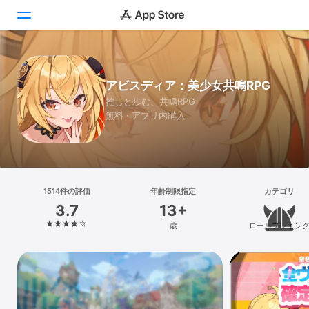
Today
アビスディア：美少女共鳴RPG
ゲーム
推しと歩む、共鳴RPG
無料 · アプリ内購入
アプリ
Arcade
検索
1514件の評価
年齢制限指定
カテゴリ
3.7
13+
プラットフォーム
歳
ロールプレイン
iPhone
iPad
Mac
Vision