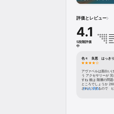
催中です。冒険の拠点「
仕様の装飾へと様変わり
▼ギルドデスマッチ各ギ
チャなど豪華イベントが
力プレイが醍醐味となりま
ゲーム内のお知らせをご
評価とレビュー
▼オフィシャルGvG大
れます。

4.1
▼公式リーグ1vs1バ
レイヤーランクがSSS～
5段階評価
中
【ストーリー】誰もが自
虚空から現れた万有の塔

色々 良悪 はっき
その頂点を極めし者は、

あらゆる望みを叶えられる
アヴァベルは面白いけ
永遠（とわ）なる楽土へ
う アクセサリーが 
すね 後は 階層の問
剣と魔法の世界。突如出
ところでしょうか 26
塔に命を懸けて挑めば富
されたりするので   
さらに見る
弱は 無いので どれ
―そして頂上に到達すれ
派手なスキルが好き
多いのはDPSで言え
と言われるが、誰もそれ
レベカンスト　全身フ
メ700位しか出ない
今ここに新たな冒険者が