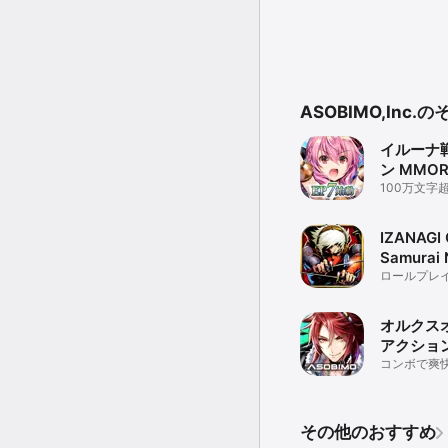
ASOBIMO,Inc
イルーナ
ン MMOR
100万文字
ーリー ずっ
MMORPG
IZANAGI 
Samurai 
ロールプレ
オルクス
アクション
コンボで爽
トル！本格M
その他のおすすめ