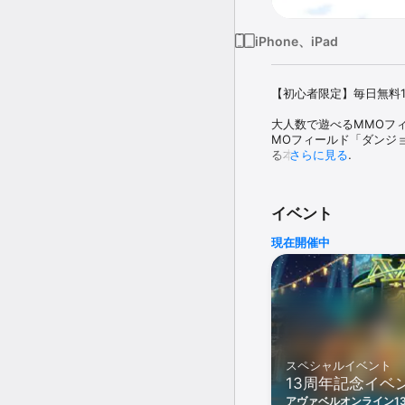
iPhone、iPad
【初心者限定】毎日無料1
大人数で遊べるMMOフ
MOフィールド「ダンジョ
る本格RPG。

さらに見る
■仲間たちが集う場所…
仲間との絆。一人では困
イベント
「笑う」「泣く」などを
現在開催中
■草原、雪山、砂漠……
天までそびえる「メイン
しているので、サクサク
■友達が出来る！一緒に遊
▼最大200人参加の大規
しめます。パーティやギ
スペシャルイベント
13周年記念イベ
▼チームデスマッチ最大1
ンキングが集計される公
アヴァベルオンライン1