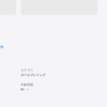
の人数が少なすぎてランキング1位でもちやほやキャーキャーされ
光を浴びる快感は得られなくてもいい、存在感の薄くてもいい。で
ンタル・プロデューサーのアプデに振り回されてメンヘラと化すユ
耐えられるメンタルチャットなどは使いやすいので雑談やアバター
しむなら無課金で十分やれます。ただ、このチャットの使いやすさ
態野郎は結構多いです。アバターに関しては他のMMOよりも随分良
ステムになっています。まず、アバターに能力値がついていないの
によってつけるアバターが制限されてしまうということはありませ
ターは全ての職、性別で着用できます。販売も分かれていないの
を通じて全てサブキャラクターに着せる事ができます。着せる性別
にアバターの見た目が変わります。男が着るとズボンだけど女が着
情報
ートみたいな。そんな感じです。装備している武器とアバターは一
必要はなく、銃装備で見た目両手剣アバターということもできま
を強くするなら、やらなければならない地獄の周回作業が発生しま
消費を10倍にする代わりに報酬も10倍のような時短システム(黒い
な)は一切ありません。1周2分×3時間みたいな周回をこなさなくて
いことは覚悟しておいた方がいいです。
カテゴリ
ロールプレイング
年齢制限
9+