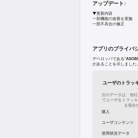
PvPはマゾ仕様　そ
塔に挑んでいくのであった
アップデート
つなので変える際は　
ですが… 最初はキャ
――君と仲間の特別な物
▼更新内容

課金は必死に配布石
一部機能の改善を実施

頻繁に職の下方修正
公式サイト：https://avabel
一部不具合の修正
ばかりで上方無し少
X（Twitter）：https://tw
デューサー（星野）も
Facebook：https://www.
直　何を言っても無
ましょう　別件　人
考しようがありませ
アプリのプライバ
やりません　との事
す　長文お読み頂き
デベロッパである“
ASOBI
があることを示しました
ユーザのトラッ
次のデータは、他社
でユーザをトラッキ
る場合
購入
ユーザコンテンツ
使用状況データ