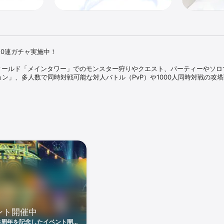
0連ガチャ実施中！

ィールド「メインタワー」でのモンスター狩りやクエスト、パーティーやソロ
ン」、多人数で同時対戦可能な対人バトル（PvP）や1000人同時対戦の攻
…アヴァベルの世界は多くの冒険者達で賑わっています。MMORPGだから体
難な事でも、頼もしい仲間がいれば安心！パーティを組んだり、ギルドを結
表現する「エモーション機能」も充実でさらに親密度アップ！

広大な世界を冒険するのもMMORPGの魅力の1つ！冒険の舞台は、異世界が
タワー」。変わりゆく世界を巡りながら最上階を目指します。またオートモ
とゲームを進めることができます。

べる！MMORPGならではの豊富なコンテンツ！

模戦闘！PvP（対人戦）システムPvP（対人戦）システムは様々なルールにて
ルドでチームを組んで戦うことも可能です。

ント開催中
00人vs100人の紅白戦となっており、勝敗を競うことはもちろん、戦績に応
式戦もあります。

3周年を記念したイベント開