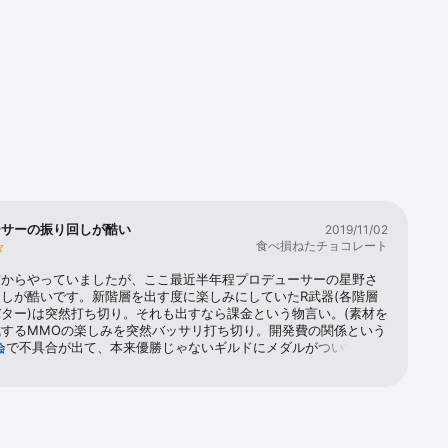
ではの、協
ンが表示さ
により、プ
ーサーの振り回しが酷い
2019/11/02
食べ損ねたチョコレート
前からやっていましたが、ここ最近半年程プロデューサーの星野さ
しが酷いです。新階層を出す度に楽しみにしていたR武器(各階層
ター)は突然打ち切り。それも出すなら課金という物言い。(素材を
。

成するMMOの楽しみを突然バッサリ打ち切り。開発費の関係という
会で不具合が出て、本来優勝じゃないギルドにメダルがついても、
る
対応なし。この大会で勝つ為に課金してる対人勢を馬鹿にしてま
この件に関して補填やお詫びも一切なし。対人コンテンツの力の入
に雑です。大会の参加者は上位32チームの勝ち残りどころか32チ
加しないので事実上参加すれば全員本戦へ行けるという状態。どう
になってしまったのかという根本的な理由をわかっていないまま対
戦者となり