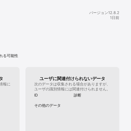
ードル下げるといいつつ、状態異常の種類をいきなり増やし、ハー
るという謎の実装。職のバランスはこのプロデューサーの匙加減で
もひっくり返ります。実装前の調整は全てこのプロデューサー自身
バージョン12.8.2
ると言っていましたが、まず対人状況も殆ど把握していないような
1日前
ンス調整をするのでまあめちゃくちゃです。そして下方はしないと
、下方します。それも下方のやり方が極端すぎてその職一本本気で
の努力に大ダメージ。あの時の下方はしないという話はどこへいっ
なんてことはしょっ中。多分このプロデューサー自分が言ったこと
る気さえないです。ゲーム内にちょこちょこ現れたと思ったら、ユ
らの煽りに応戦するものだから、普通のユーザービッグリする発言
ます。まず、プロデューサーが煽りユーザーをまともに相手にする
年齢お察し…！Twitterで軽く炎上して、プロデューサーにもうど
れる可能性
なれやっちまえの精神に火が付いたのかとうとう今まで熟練が可能
テムも340からはいきなり打ち切り。なんかもうめんどくさいお
んです。最近出すアバターといえば全て個数限定の装飾のみ。新し
ズの上下頭アバターは作らなくなりました。これ楽しみにしている
タ
ユーザに関連付けられないデータ
たくさんいるのに、作らない。理由の全てがほとんど開発費。ユー
情報に
次のデータは収集される場合がありますが、
備を強くしてどう楽しんで欲しいのか？という部分のビジョンがぐ
。
ユーザの識別情報には関連付けられません。
ころか本当になにもみえてこない。ユーザーと一緒に作るゲームで
プロデューサーがしたいようにするゲームになっています。もはや
ID
診断
る度に起こる批判も酷評もなんとも思っていないでしょう。いよい
よと口を揃えてユーザーは言っていますが、まずこのプロデューサ
その他のデータ
聞いているフリして全く人の話を聞くタイプではありません。真摯
めるという部分の欠落が酷い。開発側と上手くいっていないのも雰
かります。このゲームをやるのに必要な要素は・プロデューサーの
やスキル調整のおかしな匙加減で自分が一生懸命作った職や装備が
然、努力を水の泡にされてもやれるメンタル・対人で強くてもそも