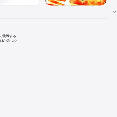
で挑戦する
塔戦が楽しめ
感できる、
成したり。
折り重なり、
ードも実装
バトルを楽
じて週間ラ