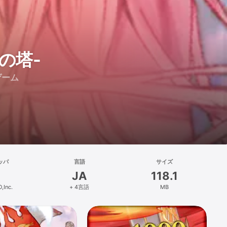
の塔-
ゲーム
ッパ
言語
サイズ
JA
118.1
,Inc.
+ 4言語
MB