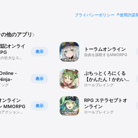
プライバシーポリシー
使用許諾
.のその他のアプリ
戦記オンライ
トーラムオンライン
表示
PG
自由を謳歌するMMORPG
超の壮大なスト
と遊べる
Online -
ぷちっとくろにくる
表示
Ninja-
【かんたん！かわい
イング
い！アクションRPG】
ロールプレイング
オンライン
RPG ステラセプトオ
表示
 MMORPG
ンライン
快アクションバ
ロールプレイング
MORPG！