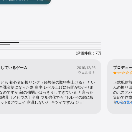
リヴェール」は13周年特別
しています。最大1300連ガ
ルド毎にチームを組んで戦う大規模戦闘モードです。大人数でのバトルなら
盛りだくさんです。詳しくは
す。

確認ください。
会トーナメント形式となっており、勝者にはキャラクター名の横に専用アイコ
トルの強さを競い合うモードです。勝敗に応じて付与されるランキングポイント
Eで変動します。

評価件数：7万
由になれる場所―――

りしているゲーム
プロデュ
2019/12/26
ウェルミナ
、

ども 初心者応援リング（経験値の取得率上げる） とい
正式配信
誘われる―――。

完全課金制になった為 多少 レベル上げに時間が掛かりま
んの振り回
題なのですが 敵の強弱がはっきりしすぎている と言った
のボスアバ
現した「塔」の周りに、自然と冒険者が集まり、それが国となり、栄えていた
0防具〔メビウス〕全身 フル強化でも 110レベの敵に殺
集めて作
と名声が得られる

ヒット&アウェイ 意識しないと キツイですね ジョブの強
言い訳)大
さらに見
も育てれば 強くなるので あの職が最強とかは無いです　
なんにも
ばあらゆる望みが叶う―

な人は　一撃単発火力が高いマジシャン　合計与ダメが
す。また
ばリベンジャー　ですね追記このゲームのおかしい点は
れ方、本当
を成しえたものは居ないという。

ル強化でも　PvPに差が出る所ですかね　こちとら与ダ
ームも参
のに相手からは　1千越えのダメージ受けます（謎）　
して過疎
現れた。街で冒険の準備をし、そこで出会った仲間とともに、また新たな挑