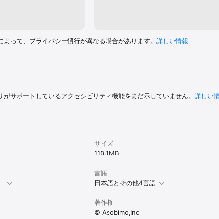
そも対人勢
ない。脚
やれるメ
ーザーに
だけで楽
によって、プライバシー慣行が異なる場合があります。
詳しい情報
なのか変
心的なシ
で能力値
ん。アバ
で、倉庫
で自動的
リがサポートしているアクセシビリティ機能をまだ示していません。
詳しい
るとスカ
致させる
す。装備
す。例えば
砂漠のよう
はいけな
サイズ
118.1 MB
言語
。
日本語とその他4言語
著作権
© Asobimo,Inc