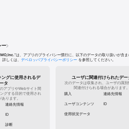
ういえば書き忘れてましたが　メイン職業は1キャラに１
人勢のハ
……

新しいキャラを作り1から育てましょうマジで面倒臭い
ドル上げ
ラ2体までしか作れませんが3〜4体目は課金石なので無
いくらで
語が、きっと見つかる

貯めるか　キャラ消し　しましょう　後　このゲームは
がしてい
が入ります　よ〜く考えてキャラを作りましょう　下方
人がバラ
.jp/?from=googleplay

し前はサマナーが強かったけど今はもう…尚　このプロ
いいつつ
itter.com/AVABEL_JP

YouTubeでアヴァの動画載せてますが（生放送）正
育てた人
facebook.com/online.rpg.avabel/
駄です　スッパリ切られます言うだけ無駄なので　辞め
たんだ？
の装備も見る事が出来ないゲームなので他人の装備を参
自分で守
ん　聴く事は可能だがこの件に関しては問いましたが　
ーザーか
シー
です　私からは以上になります　参考になれば良いで
を連発し
ありがとうございました　良いアヴァ人生を♪
時点で精神
MO,Inc.
”は、アプリのプライバシー慣行に、以下のデータの取り扱いが含ま
うにでも
。詳しくは、
デベロッパプライバシーポリシー
を参照してください。
だったシス
じさんな
いシリー
キングに使用されるデ
ユーザに関連付けられたデー
ユーザー
ータ
次のデータは収集され、ユーザの識別
ザーに装
関連付けられる場合があります
のアプリやWebサイト間
らぐらど
ングする目的で使用され
はなく、
購入
連絡先情報
があります。
アプデす
よやばい
ユーザコンテンツ
ID
連絡先情報
ー頑固で
に受け止
使用状況データ
ID
囲気でわ
仕様変更
診断
ある日突