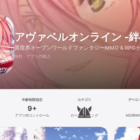
アヴァベルオンライン -絆
異世界オープンワールドファンタジーMMO & RPG
無料 · アプリ内購入
年齢制限指定
カテゴリ
デベロ
9+
アプリ内コントロール
ロールプレイング
ASOBIMO