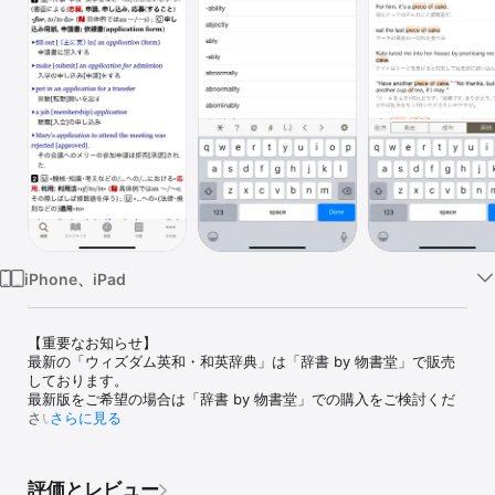
Watch
TV
iPhone、iPad
【重要なお知らせ】

最新の「ウィズダム英和・和英辞典」は「辞書 by 物書堂」で販売
しております。

最新版をご希望の場合は「辞書 by 物書堂」での購入をご検討くだ
さい。

さらに見る
「ウィズダム英和・和英辞典 2」は、三省堂「ウィズダム英和辞典 
第3版」と「ウィズダム和英辞典 第2版」をセットにした電子辞典で
評価とレビュー
す。前作の「ウィズダム英和・和英辞典」と合わせて累計30万本以