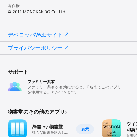
- 項目数：約9万項目

著作権
用例数：約8万4千項目
© 2012 MONOKAKIDO Co. Ltd.
デベロッパWebサイト
プライバシーポリシー
サポート
ファミリー共有
ファミリー共有を有効にすると、6名までこのアプリ
を使用することができます。
物書堂のその他のアプリ
ウィ
辞書 by 物書堂
表示
和英
様々な辞書を購入して
辞書
一括検索できるアプリ