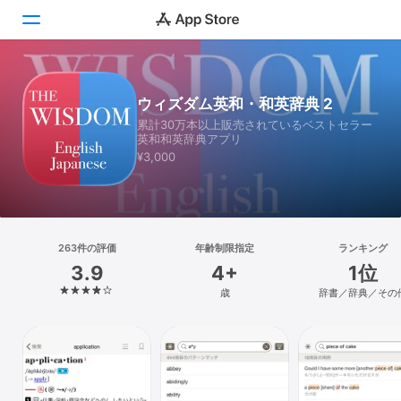
Today
ウィズダム英和・和英辞典 2
累計30万本以上販売されているベストセラー
ゲーム
英和和英辞典アプリ
¥3,000
アプリ
Arcade
検索
263件の評価
年齢制限指定
ランキング
3.9
4+
1位
プラットフォーム
歳
辞書／辞典／その
iPhone
iPad
Mac
Vision