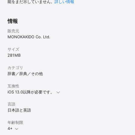
のウィズダム英和・和英辞典のブックマーク画面からウィズダム２
能をまだ示していません。
詳しい情報
を選択してください）

- ウィズダム英和・和英辞典からの履歴の移行

- VoiceOverによる解説文の読み上げ

情報
コンテンツについて

販売元
◎ ウィズダム英和辞典 第3版

MONOKAKIDO Co. Ltd.
コーパス（大規模英語データベース）を全面活用した、現代英語と
サイズ
語法に強い上級英和辞典、待望の改訂第3版。類義語解説・重要コロ
281 MB
ケーションなどを大幅増補し、項目数は類書中最大級の約10万2千
項目。各種のコラムにより、日常学習・受験対策をあらゆる角度か
らサポート。重要な単語やイディオムについて約4万項目の音声を収
カテゴリ
録。

辞書／辞典／その他
- 項目数:約10万2千項目

互換性
- 音声データ:約4万項目

iOS 13.0以降が必要です。
◎ ウィズダム和英辞典 第2版

言語
自然な英文を書き、英語による総合的な発信をサポートするための
日本語と英語
上級和英辞典、待望の改訂第2版。語の選択、文章の組み立て、模範
例の提示という3つの面から、実際の英文作成を支援。項目数約9
年齢制限
万、用例数約8万4千と増補。詳細な語法・類語解説のほか、まとま
4+
った文章を書くときに役立つ情報を満載。
