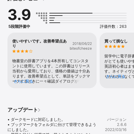
上販売されている App Store のベストセラー英和・和英辞典アプリ
3.9
です。

強力な用例検索機能によって、豊富な用例から的確な英語表現を見
つけることができます。重要語だけでなく、英語表現、英文法、文
5段階評価中
評価件数：263
型など、単語ごとに分散して記述されているコラム解説が、それぞ
れ付録一覧にまとめられているため、的を絞って学習することもで
きます。

使いやすいです。改善希望点あ
買って損なし
2018/06/22
り
biteofcheeze
およそ15万の用例や約4万項目の音声データを含んでいるにも関わ
らず、インストール容量が約260MBと非常にコンパクトなのも特徴
留学中に電子辞
です。もちろんすべてのコンテンツがインストールされるため、使
物書堂の辞書アプリを4本所有してコンスタ
がとても使いや
用時にネットワークに接続する必要はなく、オフラインで安心して
ントに使用しています。この辞書はリリース
英語初心者はま
お使いいただけます。

当初から愛用しており、価格の価値は十分あ
す。ネイティヴ
ります。改善希望点として、単語をブックマ
りがわからなく
さらに見る
主な機能は以下の通りです。

ークするときに一々確認ダイアログがでない
さらに見る
打っても予測機
ように変更、もしくは設定で選べるようにお
くれたのが本当
- 物書堂独自のレイアウトエンジンによる高速表示

願いします。引く単語数が多い場合、その1タ
移動時間などには
- 前方／後方／完全一致検索

ップが煩わしいです。
強をしています
- パターン検索

れからも愛用さ
- 成句・複合語検索

アップデート
- 日本語にも対応した用例検索

- 複数項目による成句・用例のアンド検索

• ダークモードに対応しました。

バージョン
- 和英・英和をまたいだ“なぞってジャンプ®”

• ブックマークをフォルダに分けて管理できるよう
2.6.6
- 見出語の音声再生（英和辞典：約4万項目）

にしました。

2022/03/16
- スペルミスの自動補正
