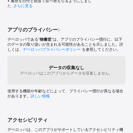
• 履歴を日付と頻度で並べ替えらるようにしまし
- コピー&ペースト（長押しでコピーすることができます）

た。

さらに見る
- 項目内検索

• 履歴からブックマークに登録できるようにしまし
- 項目内の重要語義や品詞や成句へのポップアップメニューによる
た。

簡易アクセス

• 履歴もiCloudで同期されるようにしました。

- スワイプによる前後の項目の表示

• 検索フィールドの文字を大きくできるようにしま
- ブックマーク（日付や見出しでのソート、自由な並べ替え）

アプリのプライバシー
した。

- iCloudを使ったブックマークの同期

• iPadのマルチタスクに対応しました。
- ブックマークのテキスト書き出し

デベロッパである“
物書堂
”は、アプリのプライバシー慣行に、以下
- 表示履歴および検索履歴

のデータの取り扱いが含まれる可能性があることを示しました。詳
- 3D Touchでクイックアクション

しくは、
デベロッパプライバシーポリシー
を参照してください。
- 3D TouchでPeekとPop

- iPadにも対応したユニバーサルアプリ

- iPadのドラッグ＆ドロップに対応（別アプリから単語をドロップ
データの収集なし
すると検索されます）

デベロッパはこのアプリからデータを収集しません。
- iPadのSlide OverとSplit Viewに対応

- Retinaディスプレイに対応

- インターフェースのカラー変更

- 背景色の変更（白／黒／セピア）

使用する機能や年齢などによって、プライバシー慣行が異なる場合
- 文字のコントラストの変更

があります。
詳しい情報
- 本文と一覧の文字サイズの変更、音量調整、検索文字消去

- 検索画面を引っぱって消去

- クリップボード検索

- 他のアプリからの検索

- カスタムアクション（他のアプリ上での検索）

アクセシビリティ
- 物書堂の他のアプリ（コウビルド英英、大辞林等）の呼び出し

- ウィズダム英和・和英辞典からのブックマークの移行（v3.6以降
デベロッパは、このアプリがサポートしているアクセシビリティ機