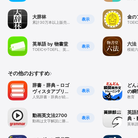
大辞林
金の
表示
累計30万本以上販売さ
TOEI
れている国語辞典アプ
単特急
リ
録
英単語 by 物書堂
六法 
表示
TOEICやTOEFL、英検
模範六
にも対応した統合英単
版収
語学習アプリ
その他のおすすめ
辞書・辞典－ロゴ
どん
表示
ヴィスタアプリ｜
の瞬
英和辞書＆音声付
人気辞書・辞典が続々
ーニ
教育
登場！受験や学習、仕
き
事で役立つ辞典アプリ
英語
動画英文法2700
表示
典・
動画は文字解説に勝
on t
英単
る。わからないストレ
検索
スがゼロに。
和英