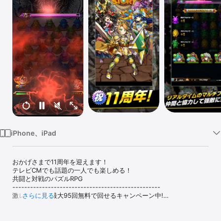
Watch
TV
iPhone、iPad
おかげさまで11周年を迎えます！

テレビCMでも話題の一人でも楽しめる！

共闘と対戦のパズルRPG

--------------------------------------------------

激レアガチャ最大95回無料で回せるキャンペーン中!

さらに見る
--------------------------------------------------

今ゲームを始めると、すぐに挑戦できる簡単なステージをクリアす