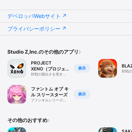
・4人対戦できる、つなげて消すパズルゲームのゲームアプリを探し
ている

・クエストをクリアしキャラクターを育てる、育成パズルゲームと
デベロッパWebサイト
呼べる爽快パズルゲームがやりたい

・繋げる爽快パズルゲームで、コンボを連発してストレス解消した
い

プライバシーポリシー
・ELEMENTAL STORYのような育成パズルゲームで、4人対戦など
を通してキャラクターを育成したい

----------------------------------

Studio Z,Inc.のその他のアプリ
推奨デバイス：iPhone6,iPadの第5世代以上

------------------------------------
PROJECT
BLA
表示
XENO（プロジェ
対戦
クト ゼノ）
対戦の面白さを突き詰
めた
めたバトルゲーム
ファントム オブ キ
表示
ル スリースターズ
ファンキルシリーズ最
新作！
その他のおすすめ
SAK