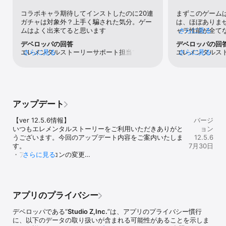
▼リアルタイム4人共闘はメリットがたくさん！

コラボキャラ期待してインストしたのに20連
まずこのゲーム
近くの人たちと最大4人で同時にプレイすることができます。

ガチャは対象外？上手く騙された気分。ゲー
は、ほぼありま
みんなでクエストに行くと、アイテムドロップ率が最大4倍！

ムはよく出来てると思います
ャラ性能が全て
さらに見る
友達のクエストに連れていってもらえば、スタミナ消費0！

いのが現状です
みんなで協力し合って、ゲームを有利に進めましょう。

デベロッパの回答
デベロッパの回
も、強キャラに
エレメンタルストーリーサポート担当です。
さらに見る
エレメンタルス
さらに見る
に装備させる「
▼『エレメンタルストーリー』のダウンロードは無料！

貴重なご意見をありがとうございます。いた
貴重なご意見を
えています。こ
最後まで無料でゲームをお楽しみいただくことが可能です。

だいたご意見を受け止め、より皆様に楽しん
ムバランスにつ
効果を発揮する
※一部有料アイテムがございます。

でいただけるよう改良を行っていきたいと考
入れ、随時調整
ゃなく凶悪です
えております。エレストは6周年を迎えたこ
様にはご不便を
は、反則的な性
▼エレメンタルストーリー公式サイト/攻略WIKI

とから、新規コンテンツ「デスティニーマー
いますが、皆様
での対人戦、特
https://elementalstory.com/

アップデート
チ」の実装や、クリスタルや★6モンスター
う尽力して参り
ャラと強武器を
が獲得できる召喚券などの豪華アイテムがも
えたことから、
状態となってい
▼詳細説明

【ver 12.5.6情報】

バージ
らえるキャンペーンも実施中ですので、お楽
ご意見を反映し
きではないと思
スキル乱射×対戦パズル　エレメンタルストーリー（以下エレス
いつもエレメンタルストーリーをご利用いただきありがと
ョン
しみいただけますと幸いでございます。
ニーマーチ」の
が普通に混ざっ
ト）はスマートフォンの特性を活用した、

うございます。今回のアップデート内容をご案内いたしま
12.5.6
ンスターが獲得
ス運にでも恵ま
どなたでも簡単にプレイできるリアルタイム対戦および協力プレイ
す。

7月30日
テムがもらえる
ん。おそらくア
対応のRPGです。

・アプリアイコンの変更

さらに見る
で、お楽しみい
いる人は、こう
・一部UI/UXを調整

す。
だと思います。
時間内に指でピースを並べ替える事で一度に複数のスキル（必殺
・その他、軽微なバグ修正
を頑張ってそれ
技）が出せるため、爽快感があり幅広い層に楽しんでもらえるゲー
ら、始めたばか
ムです。

ことができます
エレストの特徴であるクエストは、画面内の30個のピースをU字、
アプリのプライバシー
もしれません。
十字などに並べ替え、特殊能力や回復などモンスターが持つスキル
練やイベントを
の指定形状にピースを揃え敵を倒していきます。

デベロッパである“
Studio Z,Inc.
”は、アプリのプライバシー慣行
集めるだけなら
に、以下のデータの取り扱いが含まれる可能性があることを示しま