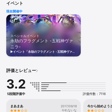
イベント
るだけで、激レアガチャを最大95回無料で回すことができます。

超激レア【星5】のモンスター無料獲得のチャンス！

現在開催中
さらに初心者でも安心【星6】のモンスター無料獲得キャンペーン実
施中！

▼勝負の決め手は、スキル乱射！

ピースで特定の形状を作ることで、強力なスキルを毎ターン発動す
スペシャルイベント
ることができます。

永劫のフラグメント -五戦神ヴァ
モンスターはそれぞれ特有のスキルを持っています。

ニラ-
スキルが同時に発動するようにうまく形状を組み合わせ、大ダメー
ジを狙いましょう。

▶イベント「永劫のフラグメント -五戦神ヴァニ
ラ-」開幕▶「蜃気楼の塔第7層(光)」の解禁をは
▼広大な世界を冒険しよう！どこから進めるかは自分次第です。

じめ、経験値2倍や「日にちの分だけ×2クリスタ
ル」など夏休みは順次始まるキャンペーンが盛り
火、水、木、光、闇の5つの大陸を自由に探索できます。

だくさん！
各大陸には、超強力なモンスターが待ち構えているので敵を倒して
評価とレビュー
仲間にしよう。

3.2
▼突然の覚醒で真の力を解放しよう！

戦闘中にあるきっかけでモンスターが突然覚醒することがありま
す。

モンスターは覚醒すると、これまで持っていなかった強力なアビリ
5段階評価中
評価件数：7116
ティを覚え真の力を解放します。

すべてのモンスターが覚醒する可能性を秘めているので、色々なモ
ンスターをクエストに連れて行きましょう。

まあまあ
今から始めよう
2017/09/18
やれないな