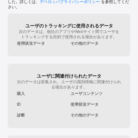
すよ。チームに
クエストに存在する障害物によってピースの置ける位置も異なるた
した。詳しくは、
デベロッパプライバシーポリシー
を参照してくだ
作ることをオス
め、適したスキルを持つモンスターを選ぶ事が攻略の鍵となりま
さい。
ムそっちのけで
す。

チャットツール
自体にはもうほ
また一人で進めるだけではなく、全国のプレイヤーと1対1のリアル
ユーザのトラッキングに使用されるデータ
は2ということ
タイム対戦や、一緒にいる友達や近くの位置にいる第三者と4人まで
次のデータは、他社のアプリやWebサイト間でユーザを
同時に遊べる協力プレイが可能です。

トラッキングする目的で使用される場合があります。
ゲームとしてだけでなくコミュニケーションツールとして楽しんで
いただけます。

使用状況データ
その他のデータ
▼エレメンタルストーリー(エレスト)はこんな方へおすすめです！

■パズルRPGが好き！

・アクションパズルゲームの中で、ロールプレイングゲーム要素が
あるパズルRPGがやりたい

ユーザに関連付けられたデータ
・小、中学生の頃からパズルゲームが好きなので、人気で無料のア
次のデータは収集され、ユーザの識別情報に関連付けられ
クションパズルゲームを探している

る場合があります。
・パズル系ゲームの中で、マルチプレイができるゲームのアプリを
購入
ユーザコンテンツ
探している

・モンスターなどが登場するアクションパズルゲームをプレイした
ID
使用状況データ
い

・オンライン対戦ゲームで4人バトルができる、パズルアクションゲ
診断
その他のデータ
ームのアプリが欲しい

・ロールプレイングゲーム(ロープレ)をゆっくり進める時間がない
ので、パズルRPGで手軽にRPG感を堪能したい

・育成パズルゲームでかわいいキャラクターを育てたい
