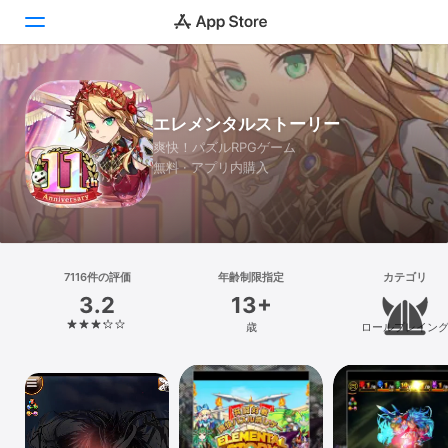
Today
エレメンタルストーリー
ゲーム
爽快！パズルRPGゲーム
無料 · アプリ内購入
アプリ
Arcade
検索
7116件の評価
年齢制限指定
カテゴリ
3.2
13+
プラットフォーム
歳
ロールプレイン
iPhone
iPad
Mac
Vision