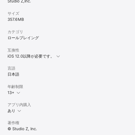
Studio Z,Inc.
ームをやりたい

・やりこみRPGが好きなのでやり込み系で冒険要素のあるゲームを
プレイしたい

サイズ
・暇つぶしになる無料のおもしろいゲームで、みんなでわいわい遊
357.6 MB
べる楽しいゲームを探している

・友達が神ゲームだと言っていた、人気のやりこみゲームをプレイ
カテゴリ
したい

ロールプレイング
・簡単なゲームでもストーリーがしっかりしていて飽きない面白い
アプリをやりたい

・簡単暇つぶしゲームは持っているが、もっと操作が簡単なゲーム
互換性
を試してみたい

iOS 12.0以降が必要です。
・ゲームアプリの人気ランキングに入っているアプリやCMでやって
るゲームは一通り試したい

言語
日本語
■つなげて消す、爽快パズルゲームをプレイしたい！

・戦略を考えコンボをつなげて、爽快パズルゲームの醍醐味を味わ
年齢制限
いたい

13+
・単純な落ちゲーや消しゲーには飽きたので、ロールプレイングゲ
ーム要素(あーるぴーじー要素)も楽しめるつなげて遊ぶゲームが欲
アプリ内購入
しい

・落ちゲーや消すゲームなどつなげて遊ぶゲームが好きなので、さ
あり
らにファンタジー感があるものを探している

・つなげて消すパズルゲームが得意なので仲間と一緒に戦うゲーム
著作権
で活躍したい

© Studio Z, Inc.
・消しゲームでコンボを連発できる、爽快パズルゲームがやりたい
