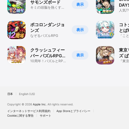
サモンズボード
表示
DA
キミの頭脳を熱くす
スパ
人気T
る、思考の戦略バト
ゲー
ル！
ズ)
ーシ
ポコロンダンジョ
コト
表示
ンズ
とば
なぞるパズルRPG
「こ
ルゲ
や漫
クラッシュフィー
東京
表示
バー パズルRPG
ズ 
新感覚ブッ壊しバ
10周年！パズルとRPG
制覇
『東
を同時に楽しめるブッ
ズ』
トル！
壊しパズルRPG
向け
日本
English (US)
Copyright © 2026
Apple Inc.
All rights reserved.
インターネットサービス利用規約
App Storeとプライバシー
Cookieに関する警告
サポート