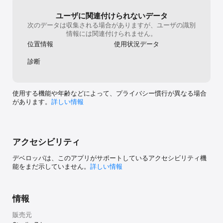
ユーザに関連付けられないデータ
■友達と対戦できるゲームが欲しい！

・4人で遊べる、フレンド対戦が可能な共闘ゲームがやりたい

次のデータは収集される場合がありますが、ユーザの識別
・マルチプレイを4人でできる共闘ゲームで、オンライン対戦ゲーム
情報には関連付けられません。
をやりたい

位置情報
使用状況データ
・消しゲームの協力プレイゲームで、友達と一緒にコンボを連発し
スカッとしたい

診断
・友達とできるゲームでフレンド対戦がしたい

・人気のつなげるパズルゲームでフレンド対戦可能なオンラインゲ
ームがやりたい

・みんなで遊べるゲームの仲間を集めて戦うゲームで協力プレイを
使用する機能や年齢などによって、プライバシー慣行が異なる場合
楽しみたい

があります。
詳しい情報
・全国マルチの複数人数ユニットで、4人対戦などみんなでできるゲ
ーム(共闘ゲーム)で遊びたい

・友達と対戦できるゲームでオンラインのマルチプレイをやりたい

・近場で仲間探しをして、仲間と一緒に戦うゲームを楽しみたい

アクセシビリティ
・オンライン対戦ゲームで友達とマルチプレイで戦いや戦闘をする
のが好き

デベロッパは、このアプリがサポートしているアクセシビリティ機
能をまだ示していません。
詳しい情報
■とにかく面白いゲームがやりたい！

・暇つぶしができる面白いパズルRPG(パズルロールプレイングゲー
ム)を探している

情報
・移動時間が多いので、やり込み系で飽きないゲームが欲しい

・暇つぶしにリアルタイム対戦ゲームをサクッと楽しみたい

販売元
・とにかく簡単にできて神ゲームと言われているような飽きないゲ