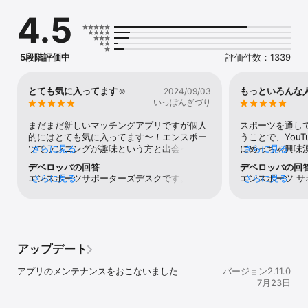
体が運動を始めるきっかけになったりと、恋とスポーツの両方をも
4.5
っともっと楽しめます。

運動初心者やライトなスポーツファンの方もたくさん利用中！

真面目な出会いや恋人探しをしていきたい、高校生を除く18歳以降
5段階評価中
評価件数：1339
の未婚者の方にご利用いただけます。

【エンスポーツとは？】

とても気に入ってます☺️
もっといろんな
2024/09/03
いっぽんぎづり
恋愛や結婚につながる素敵な出会いをサポートするマッチングアプ
リです。

まだまだ新しいマッチングアプリですが個人
スポーツを通し
「スポーツでつながる出会い」をコンセプトとしており、同じ趣味
的にはとても気に入ってます〜！エンスポー
うことで、You
や価値観を共有し、あらたなスポーツとの出会いなども楽しみなが
ツでランニングが趣味という方と出会って一
さらに見る
にめっちゃ興味
さらに見る
ら、素敵な出会いを探せるように提供しております。

緒にランニングデートをしたのですが、一緒
しました！自分
デベロッパの回答
デベロッパの回
に会話をしながらのランニングはとっても楽
戦するのも好き
エンスポーツサポーターズデスクです。エン
さらに見る
エンスポーツ 
さらに見る
【エンスポーツがおすすめな人】

しかったです！基本的に運動するときは化粧
マッチングアプ
スポーツを通じて素敵なお相手に出会えたと
度はエンスポー
もしないのでいきなりすっぴんを晒しました
きな人との出会
のこと、心よりお祝い申し上げます。私たち
りがとうござい
・運動やフィットネス、スポーツ観戦が好き

が(笑)早い段階で素の自分を出している方が
プロフ書いてお
のサービスがご縁のきっかけとなれたこと、
出会いや楽しさ
・スポーツマンやスポーツ女子と出会いたい

今後のデートでもギャップを見せやすいんじ
て人もいて実際
大変嬉しい限りです。今後ともエンスポーツ
一層努めてまい
・真剣に恋愛や結婚を考えられる相手を探したい

ゃないかと思います(笑)あと自分もそうなん
て人とか、自分
をよろしくお願いいたします。
ーツをよろしく
・もっとアクティブで活動的なお相手と恋愛がしたい

ですけど、スポーツ好きな人って食事や体型
ったんです…😅
アップデート
・普段出会いがないから、マッチングアプリ（まっちんぐあぷり）
を結構しっかりめに管理しているし、没頭で
とスポーツ好き
で出会いを見つけたい

きることがあるから精神的にも安定している
も「あの時の試
アプリのメンテナンスをおこないました
バージョン2.11.0
・できれば同じようにスポーツ好きな相手と恋したい

人が多いからお付き合いしてからのことも考
したんだ！」と
7月23日
・普通の恋活アプリでは、あまりうまくいかなかった

えると、将来のことを考えやすいんじゃない
きなことに特化
かなって思います😊♪使い始めたころは人が
のはとてもラッ