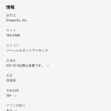
・Apple IDでの定期購入とエンスポーツの会員の状態は連動してい
ません。このため、無料会員への移行・エンスポーツの退会・アプ
情報
リのアンインストール、いずれによっても購読は自動的には停止さ
れません。

販売元
・自動課金の解約手続き完了後、次回更新日を過ぎますと無料会員
Ensports, Inc.
へ移行します。（更新日までは有料会員のご利用が可能です）

サイズ
【料金プラン】

164.5 MB
ベーシックプラン

1ヶ月プラン：3,500円（税込）

3ヶ月プラン：8,400円（税込）

カテゴリ
6ヶ月プラン：11,500円（税込）

ソーシャルネットワーキング
12ヶ月プラン：16,800円（税込）

互換性
【プライバシーポリシー】

https://www.ensports.com/terms/privacy/

iOS 15.5以降が必要です。
【利用規約】

言語
https://www.ensports.com/terms/rules/

日本語
【許認可】

年齢制限
インターネット異性紹介事業届出済　受理番号：10230004000
18+
アプリ内購入
あり