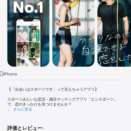
Watch
TV
iPhone
【「出会いはスポーツです」って言えちゃうアプリ】

スポーツみたいな恋活・婚活マッチングアプリ「エンスポーツ」
で、恋のきっかけを見つけませんか？

さらに見る
エンスポーツは真剣な出会いや恋人探しができるマッチングアプ
リ。

スポーツやフィットネス、観戦などが話題の中心になることが多
評価とレビュー
く、知らないスポーツを知るきっかけになったり、エンスポーツ自