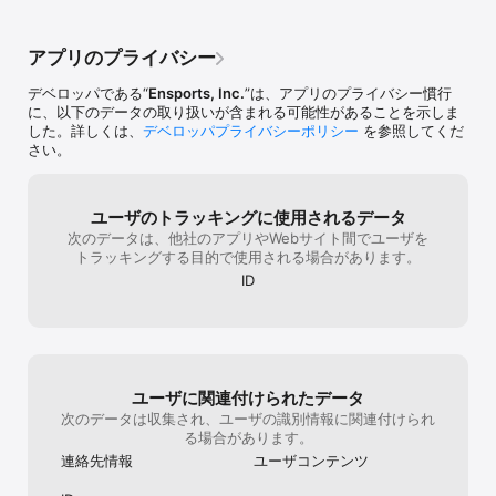
【エンスポーツの使い方】

少なく感じることもあったけど、最近はそう
っといろんな人
いったことを感じることもなくなりました♪
してください(笑
エンスポーツで恋の相手を探すのは、とてもカンタンです。

ンにする人も増
アプリのプライバシー
1. 自己紹介や好きなスポーツをプロフィールに登録

ので期待してま
2. 「おすすめ」や「一覧」から、気になる異性に「いいね」を送る

デベロッパである“
Ensports, Inc.
”は、アプリのプライバシー慣行
3. 「スポ活募集」で気になる相手を探す

に、以下のデータの取り扱いが含まれる可能性があることを示しま
4. 相手から「いいね」をもらえたらマッチング成立！

した。詳しくは、
デベロッパプライバシーポリシー
を参照してくだ
5. メッセージを交わして、仲を深めていきましょう

さい。
※メッセージのやりとりには年齢確認が必要です。

【エンスポーツの安心・安全さ】

ユーザのトラッキングに使用されるデータ
次のデータは、他社のアプリやWebサイト間でユーザを
・実名は登録する必要がなく、ニックネームで活動していただけま
トラッキングする目的で使用される場合があります。
す

ID
・24時間365日、運営チームがパトロールをおこない、悪質なユー
ザを監視しています

・年齢確認を実施しており、高校生を除く18歳以降の未婚者を対象
としています

・通報機能や充実したヘルプで、ご利用をサポートします

ユーザに関連付けられたデータ
【エンスポーツのメディア掲載実績】

次のデータは収集され、ユーザの識別情報に関連付けられ
・美人百花2024年12月号『賢く生きるレディを応援！オンラインサ
る場合があります。
ービス＆アイテムLIST』

連絡先情報
ユーザコンテンツ
・CM INDEX2024年9月号『CMトピックス』

※その他Webメディアでも多数掲載されています。
