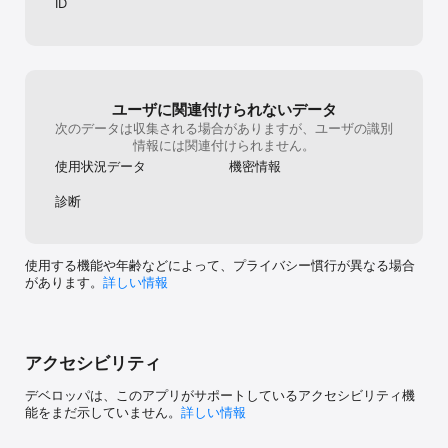
ID
【注意事項】

・利用資格：利用規約『サービスの利用設定』をご確認ください。

・18歳未満の方はご利用いただけません。

・交際ステータスが交際中、既婚、などの方はご利用いただけませ
ユーザに関連付けられないデータ
ん。

次のデータは収集される場合がありますが、ユーザの識別
・エンスポーツを退会すると、全ての情報が消去されます。

情報には関連付けられません。
・一部機能(メッセージなど)は有料となります。

使用状況データ
機密情報
・エンスポーツでは自己紹介文やプロフィール写真などの内容をチ
ェックをしており、利用規約に反する内容は削除する場合がありま
診断
す。

・本サービスは結婚相手をご紹介するサービスではなく、結婚相手
を見つけることを保証するものではありません。

・有料会員は1ヶ月, 3ヶ月, 6ヶ月, 12ヶ月ごとの自動継続課金をご用
使用する機能や年齢などによって、プライバシー慣行が異なる場合
意しております。

があります。
詳しい情報
・有料会員になるとデイリーボーナスポイントが増加し、2通目以降
のメッセージが送信出来るようになります。

・購入後のお支払いは、Apple IDに請求されます。

・自動継続課金は期間の期限が切れる24時間以内に自動で行われま
す。

アクセシビリティ
・「購読の終了日の0:00」の24時間以上前に自動更新をオフにしな
ければ、継続決済は自動的に更新されます。

デベロッパは、このアプリがサポートしているアクセシビリティ機
・自動継続課金はお客様自身で管理することができ、購入後に、[設
能をまだ示していません。
詳しい情報
定]-[iTunes & AppStore]-[Apple ID]-[Apple IDを表示]の順番で設
定画面へ進み、自動継続をオフにすることが可能です。
