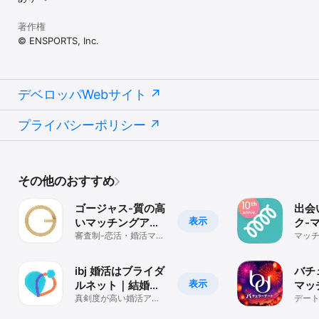
著作権
© ENSPORTS, Inc.
デベロッパWebサイト
プライバシーポリシー
その他のおすすめ
ゴージャス-質の高
出会
表示
いマッチングアプ
ク-
リで婚活・恋活、
審査制-恋活・婚活マッ
リ(
マッ
チングアプリ-ハイスペ
会い
出会い
恋活
の出会いアプリ
チア
ibj 婚活はブライダ
バチ
表示
ルネット｜結婚の
マッ
ためのマッチング
真剣度が高い婚活アプ
出会
デー
リ。恋活から婚活まで
査制
アプリ
ング