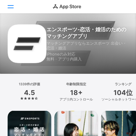
エンスポーツ-恋活・婚活のための
Today
マッチングアプリ
ゲーム
マッチングアプリならエンスポーツ 出会い・
恋活・婚活
iPhoneのみ対応
アプリ
無料 · アプリ内購入
Arcade
検索
1339件の評価
年齢制限指定
ランキング
4.5
18+
104位
プラットフォーム
アプリ内コントロール
ソーシャルネットワー
iPhone
iPad
Mac
Vision