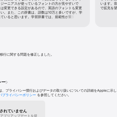
ンツがデバイス内にインストールされますので、インターネット無しでも全
。ジーニアスが使っているフォントの方が見やすいで
います。
トは変更できる設定があるので、英語のフォントも変更
で拡充を
い。また、この辞書は、語数は10万と多いですが、学
od touch および iPad 全てでご利用頂けるユニバーサルアプリケーションです。
れていると思います。学習辞書では、規範性が重要だと
 BOARD という、ネイティヴの方100人に語法について聞


ムがありますが、これは学習辞書には不要だと思いま
トエンジンによる高速表示

なぞってジャンプ®」

への移行に関する問題を修正しました。
ブックマークに登録

詞、複合語を表示

ジを表示

戻る

の階層へ戻る

シー
）

全一致

は、プライバシー慣行およびデータの取り扱いについての詳細をAppleに示
文字／母音・子音／グループ／アナグラム）

パプライバシーポリシー
を参照してください。
検索

補を推測して表示

／日付順／カスタム）

されていません
歴）

アプリアップデートを提