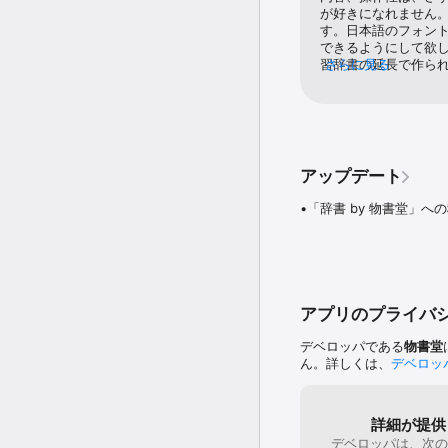
本製品は、全てのコンテ
が好きになれません
ご利用いただけます。

す。日本語のフォン
できるようにして欲し
本製品は、iPhone、iP
習辞書の延長で作ら
さらに見る
思います。PLANET
主な機能は次の通りです。
きましたというコラ
す。
- コンテンツ表示

・物書堂独自のレイアウ
・英和・和英をまたいだ「
アップデート
・見出音声再生

・項目内検索

•「辞書 by 物書堂」
・用例や成句をなぞって
- 画面遷移

・メニューから素早く品
・メニューからの前後ペー
・スワイプで次項目表示／
・戻るボタン長押しで任意
アプリのプライバ
- 検索（見出／成句／用例
・前方一致／後方一致／完
デベロッパである
物書堂
・パターン検索（任意の
ん。詳しくは、
デベロッ
・日本語にも対応した用例
・間違ったスペルでも候
・ひっぱって消去

- ブックマーク（見出順
詳細が提供
- 履歴（表示履歴／検索履
デベロッパは、次の