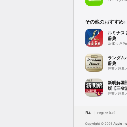
・「うれしい」「悲しい
対応した統
・言いたいことを、いか
プリ
・間違いやすい英作文のポイ
・定型表現を場面別・機能別に
その他のおすすめ
＊ 本アプリには、図版
ルミナス
辞典
UniDict® P
ランダム
辞典
辞書／辞典
新明解国
版【三省
(ONESWI
辞書／辞典
日本
English (US)
Copyright © 2026
Apple Inc