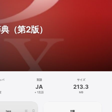
典（第2版）
ッパ
言語
サイズ
JA
213.3
堂
+ 1言語
MB