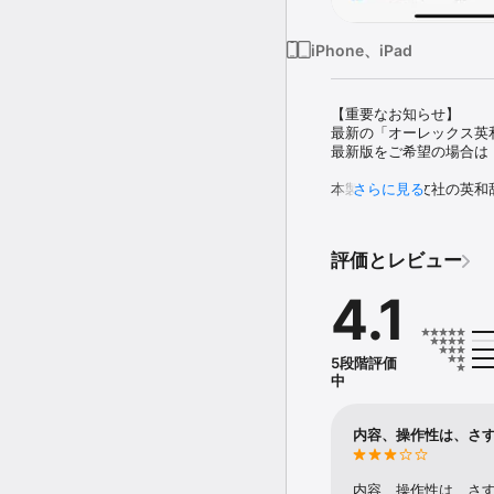
iPhone、iPad
【重要なお知らせ】

最新の「オーレックス英和
最新版をご希望の場合は「
本製品は、旺文社の英和
さらに見る
トで収録した電子辞典ア
声約1万項目を追加しア
索引も追加しています。

評価とレビュー
「オーレックス英和辞典 
4.1
立つ要素が充実しており
からの英語教育が重視す
「オーレックス和英辞典
5段階評価
ての方々に向けた上級学
中
が約9万8,000と豊富
本製品は、弊社の外国語
内容、操作性は、さ
や日本語での用例検索な
な機能も充実しています。
内容、操作性は、さ