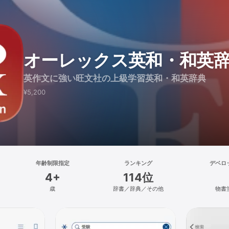
オーレックス英和・和英辞
英作文に強い旺文社の上級学習英和・和英辞典
¥5,200
年齢制限指定
ランキング
デベロ
4+
114位
歳
辞書／辞典／その他
物書