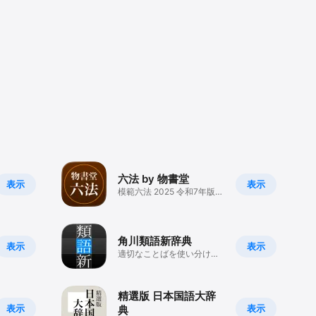
方々に向け
六法 by 物書堂
表示
表示
模範六法 2025 令和7年版収
録
角川類語新辞典
表示
表示
適切なことばを使い分ける
ための文章宝典


精選版 日本国語大辞
表示
表示
典