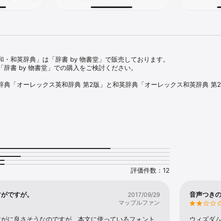
・和英辞典」は「辞書 by 物書堂」で販売しております。

辞書 by 物書堂」での購入をご検討ください。

辞典「オーレックス英和辞典 第2版」と和英辞典「オーレックス和英辞典 第
プリです。「受験に強い」「発信に役立つ」上級学習英和・和英辞典の第2版
プリ化しました。またほぼすべての付録を収録し、さらに重要語や囲みなどア
第2版」は、総項目約10万5,000の上級学習英和辞典です。語法や類語など
、大学受験・検定試験対策にも最適です。また、最新の英語を紹介したコラ
るコミュニケーションに役立つ情報を多数収録しています。

 第2版」は、高校生の日常学習、大学受験・検定試験からビジネスまで、英
習和英辞典です。自然な日本語を、基本的なそしてよりナチュラルな英語に
評価件数：12
に収録されており、さまざまな形の発信に役立ちます。

辞典同様の洗練された使いやすいユーザーインターフェースで、「なぞってジ
すがですが。
音声つき
2017/09/29
ど便利な機能を搭載しています。またブックマークや履歴機能など辞典アプ
マップルファン


すがに良さそうなのですが、本文に使っているフォント
ウィズダ