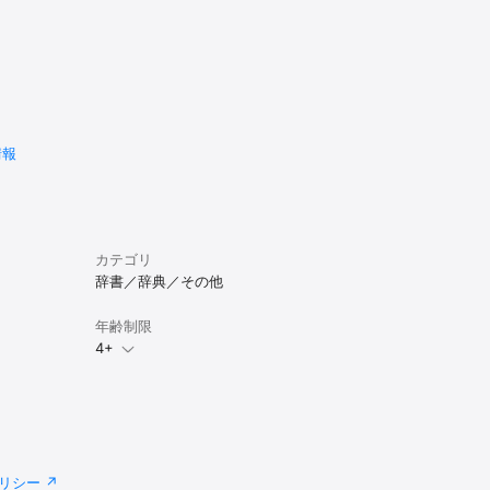
情報
堂辞書アプリ
カテゴリ
辞書／辞典／その他
年齢制限
4+
々に向けた
リシー