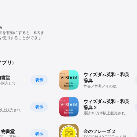
・受験に役立つコラム多数！

とめた「COMMUNICATIVE EXPRESSIONS」

わかりやすく解説した「NAVI表現」

つかめる「中心義」

最新の言語使用実態を調査したコラム「PLANET BOARD」

有
ーの森」、「Boost Your Brain!」、「Behind the Scenes」

有を有効にすると、6名ま
を使用することができま
を収録

第2版

アプリ
』は、高校生の日常学習、大学受験からビジネスまで、英語を学ぶすべての


ウィズダム英和・和英
物書堂
表示
辞典
を購入して一括
し、日本語らしい表現など、豊富な用例を収録。

辞書／辞典／その他
アプリ
！

に適した日本語＞英文」と段階的に提示。

ウィズダム英和・和英
ならこう表現する」といったよりナチュラルな英文なども併記しています。

表示
辞典 2
本以上販売されて
累計30万本以上販売されて
典アプリ
いるベストセラー英和和英
自然な英語に変換するために、他品詞形や複合語をまとめて掲載。

辞典アプリ
という見出し語で「かわいさ」「かわいげ」「かわいがる」を扱っています。
語 by 物書堂
金のフレーズ 2
表示
に役立つコラム多数！

OEFL、英検にも
TOEIC®L&R TEST 出る単