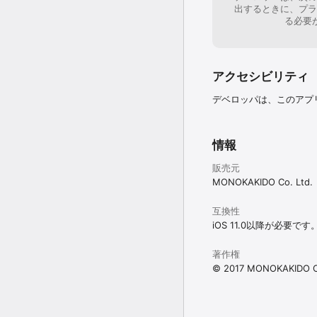
- 付録（重要語／コラム
出するときに、プラ
- その他＞設定

る必要
・カラー

・本文の日本語フォント
・本文の文字サイズ、一覧
・背景色、文字のコントラ
アクセシビリティ
・音量

・検索文字を消去、シェ
デベロッパは、このアプ
・ブックマークを同期［要iC
・英語キーボードを優先、
- 3D TouchのPee
- iPadのドラッグ＆
情報
- Retinaディスプレイに対
- App Extensi
販売元
での検索

MONOKAKIDO Co. Ltd.
コンテンツについて

互換性
◎ オーレックス英和辞典 
iOS 11.0以降が必要です
『オーレックス英和辞典
著作権
上級学習英和辞典です。

© 2017 MONOKAKIDO Co
充実の文法・語法解説と
◆約10万5千項目収録！

・膨大な入試問題や言語資