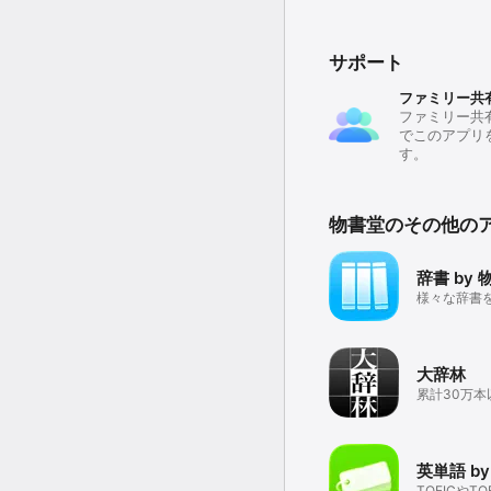
◆発信（アウトプット）
・コミュニケーション表現をま
・英文読解のキーワードを
サポート
・多義語の意味が一目で
・ネイティブスピーカーの
ファミリー共
・知的好奇心をくすぐる「メタファ
ファミリー共
でこのアプリ
◆約1万項目の見出語音声
す。
◎ オーレックス和英辞典 
物書堂のその他の
『オーレックス和英辞典
た上級学習和英辞典です。
辞書 by 
◆用例数約98,000！

様々な辞書
・日常でよく使う言い回
検索できる
◆英作文のプロセスを表示
・「自然な日本語＞英訳
大辞林
・さらに、「ネイティブ
累計30万
◆見出し語を統合！

いる国語辞
・伝えたい日本語をより
・例えば、「かわいい」
英単
◆発信（アウトプット）
TOEICやT