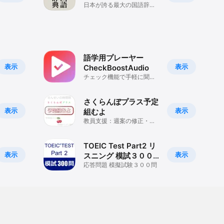
日本が誇る最大の国語辞典


「日国」の精選版
語学用プレーヤー
表示
表示
CheckBoostAudio
チェック機能で手軽に聞き
直せるシンプルな語学用プ
レーヤー
さくらんぼプラス予定
表示
表示
組むよ
教員支援：週案の修正・印
刷・送信：予定時数の生成
TOEIC Test Part2 リ
表示
表示
スニング 模試３００
問
応答問題 模擬試験３００問