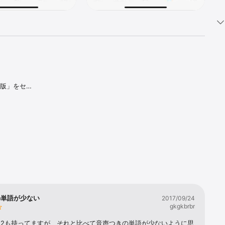
2版」をセッ
に見出語音
プリ独自の
英語学習に役
ムや、これ
語を学ぶすべ
訳した用例
ャンプ®」
の単語が少ない
2017/09/24
リの基本的
gkgkbrbr
ム2も持ってますが、それと比べて音声つきの単語が少ないように思