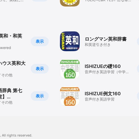
」といった概念の下に、多彩な切り口から表現を集めた「イデアの泉」を新設
合英単語学習ア
特急 金のフレーズ 収録
に「英訳に適した日本語」に変換するかを示した「英作文のヒント」を新設

ントを検証した「PLANET BOARD」

検索できる「How to Say It」

など書籍版の内容を一部収録していないものがあります。
 英和・和英
ロングマン英和辞書
表示
和英逆引き付き
owered
ハウス英和大
ISHIZUEの礎160
表示
音声付き英語学習（中学レ
／その他
ベルを極める例文）
語辞典 第七
ISHIZUE例文160
表示
堂】
音声付き英語学習
NG)
／その他
.
All rights reserved.