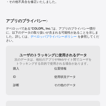
・その他不具合を修正いたしました。
イヤーなら分か
▼友達と一緒にゲームを進めよう！

が楽しめました
ゲーム内でフレンドをフォローしたり、フォローされたり出来ま
りました。
す。

フォローしたフレンドを応援すると、メイトをもらえます。

アプリのプライバシー
メイトがたまれば、ガチャを回すことができるよ！

デベロッパである“
COLOPL, Inc.
”は、アプリのプライバシー慣行
-株式会社コロプラ提供-
に、以下のデータの取り扱いが含まれる可能性があることを示しま
した。詳しくは、
デベロッパプライバシーポリシー
を参照してくだ
さい。
ユーザのトラッキングに使用されるデータ
次のデータは、他社のアプリやWebサイト間でユーザを
トラッキングする目的で使用される場合があります。
購入
位置情報
ID
使用状況データ
診断
その他のデータ