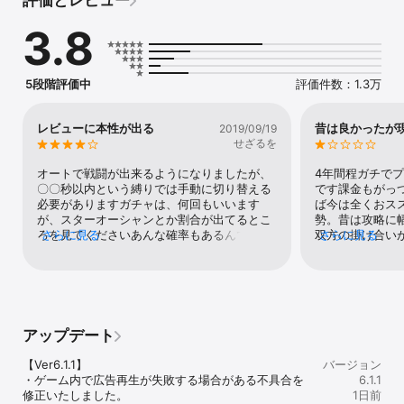
～解きはなて！すべての知識が魔法になる～

108の異界を繋ぐ叡智の扉は正しき答えにより解きはなたれる。

3.8
そして、人はそれを魔法と呼んだ。

これは、クエス＝アリアスと呼ばれる世界のとある魔法使いの物語
―

5段階評価中
評価件数：1.3万
▼基本ルールはクイズに答えるだけ！

「スポーツ」、「芸能」、「理系」、「雑学」などのジャンルを選
び、出題されたクイズに答えよう！

レビューに本性が出る
昔は良かったが
2019/09/19
正解すれば、カードに眠る精霊たちが具現化し、立ちふさがる魔物
せざるを
たちに攻撃を仕掛けます。

オートで戦闘が出来るようになりましたが、
4年間程ガチで
▼カードは合成で強化＆進化！

〇〇秒以内という縛りでは手動に切り替える
です課金もがっ
カードは「属性」「アンサースキル」「スペシャルスキル」といっ
必要がありますガチャは、何回もいいます
ば今は全くおス
た要素を持ち、戦略的なデッキ構成を楽しめます。GETしたカード
が、スターオーシャンとか割合が出てるとこ
勢。昔は攻略に
を強化合成や進化合成でどんどん強くしていけば、無敵のデッキを
ろを見てくださいあんな確率もあるんですよ
さらに見る
双方の掛け合い
さらに見る
組むことも可能！400種類以上のカードはどれも超美麗で、集める
単発でいきなりLもあれば、10連を何回も回
のインフレは仕
のも楽しくなるはず！

しても欲しい精霊が来ない時もありますそれ
広がり等色んな
は昔からです。更に、キャラが増えたので、
ランスで楽しめ
▼全国のプレイヤーとクイズ対決

英雄イベントは闇鍋です海外のソシャゲーの
とは何なのか？
オンラインでクイズ対戦を楽しめるトーナメント機能を搭載。

方がもっとえぐい集金をしています。MMO
ドインフレ地獄
全国のプレイヤーとクエストに挑戦し、知識を競い合うことができ
アプリなんて、更に。それに比べたらここは
ない、ただ課金
アップデート
ます。

良心的な方です。色々言う人もいますが、最
びる戦術やって
トーナメントは、いつでも楽しむことができ、上位に入賞すればゲ
終的には、やった自分が続けれそうかどうか
在の出ているカ
【Ver6.1.1】

バージョン
ームで使用できるアイテムをプレゼント！

です。
ない程もうゲー
・ゲーム内で広告再生が失敗する場合がある不具合を
6.1.1
一人でクエストを進めたり、多人数で白熱の知識バトルを繰り広げ
ません。ガチャ
修正いたしました。

1日前
たり。思い思いのスタイルでゲームを楽しもう！

出るときもあれ