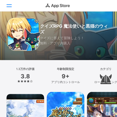
Today
クイズRPG 魔法使いと黒猫のウィ
ズ
ゲーム
クイズに答えて冒険しよう！
無料 · アプリ内購入
アプリ
Arcade
検索
1.3万件の評価
年齢制限指定
カテゴリ
3.8
9+
プラットフォーム
アプリ内コントロール
ロールプレイン
iPhone
iPad
Mac
Vision