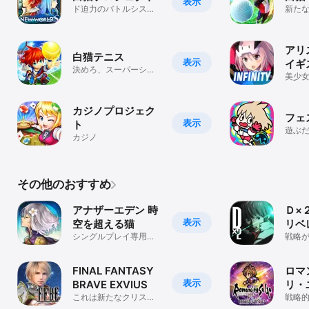
表示
ド迫力のバトルシステ
新た
ムで『白猫』の新たな
世界
冒険を体験しよう！
ゴル
アリ
白猫テニス
表示
イギ
決めろ、スーパーショ
美少女
ット！本気（マジ）で
ショ
対戦テニスゲーム
カジノプロジェク
フェ
表示
ト
遊ぶだ
カジノ
ローも
タイ
その他のおすすめ
アナザーエデン 時
Ｄ×
表示
空を超える猫
リベ
シングルプレイ専用
戦略
RPG
本格
ゲー
FINAL FANTASY
ロマ
表示
BRAVE EXVIUS
リ・
これは新たなクリスタ
略RP
戦略
ルの物語――
RPG