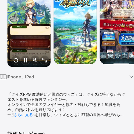
Watch
TV
iPhone、iPad
「クイズRPG 魔法使いと黒猫のウィズ」は、クイズに答えながらク
エストを進める冒険ファンタジー。

オンラインで全国のプレイヤーと協力・対戦もできる！知識を高
め、白熱バトルを繰り広げよう！

一流の魔法使いを目指し、ウィズとともに叡智の世界へ飛び込も
さらに見る
う！！

▼世界観

評価とレビュー