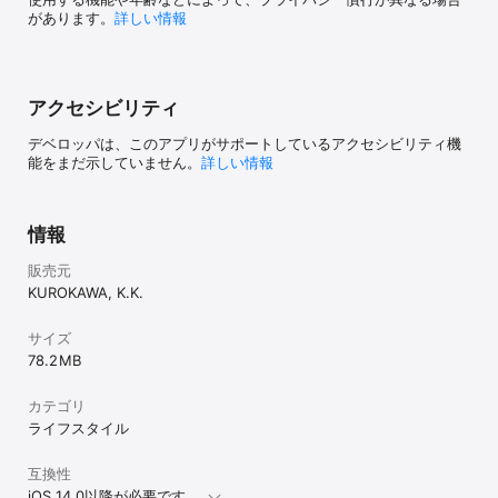
・マイカーページ

があります。
詳しい情報
一度店舗へご来店いただきお車の登録がある場合、アプリに必要情
報を入力していただくと、ご自身のお車の車検時期などがアプリ上
でご確認いただけます！

愛車のお写真も自由に登録が可能です！

点検項目を登録して、安心安全なカーライフにお役立てください！

アクセシビリティ
■ご利用上の注意事項

デベロッパは、このアプリがサポートしているアクセシビリティ機
(1)このアプリは、インターネット通信を利用して最新情報を表示し
能をまだ示していません。
詳しい情報
ます。

(2)機種により、ご利用いただけない端末がございます。

(3)本アプリはタブレットに対応しておりません。(一部機種によっ
てはインストール可能ですが、正常に動作しない場合がございます
情報
ので、あらかじめご了承ください。)

(4)本アプリをインストールする際には、個人情報の登録は必要ござ
販売元
いません。各サービス利用の際にご確認のうえ、情報を入力してく
KUROKAWA, K.K.
ださい。
サイズ
78.2 MB
カテゴリ
ライフスタイル
互換性
iOS 14.0以降が必要です。