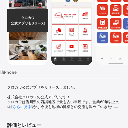
Watch
TV
iPhone
クロカワ公式アプリをリリースしました。

株式会社クロカワの公式アプリです！

クロカワは香川県の西讃地区で最も古い車屋です。創業60年以上の
経験と実績を活かし今後も地域の皆様との交流を深めていきたいと
さらに見る
思っております！

売ったら終わり。そんな気持ちでクロカワはお客様と接しません。
「困ったときに気軽に相談できる」そんな関係を目指しています。

評価とレビュー
お客様が日々安心して運転していただけるように、アフターサポー