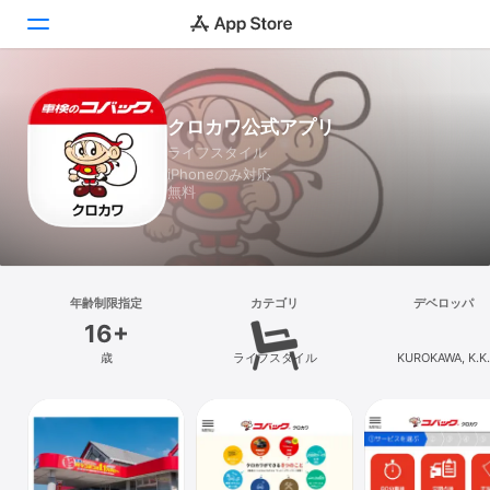
Today
クロカワ公式アプリ
ライフスタイル
ゲーム
iPhoneのみ対応
無料
アプリ
Arcade
検索
年齢制限指定
カテゴリ
デベロッパ
16+
プラットフォーム
歳
ライフスタイル
KUROKAWA, K.K.
iPhone
iPad
Mac
Vision