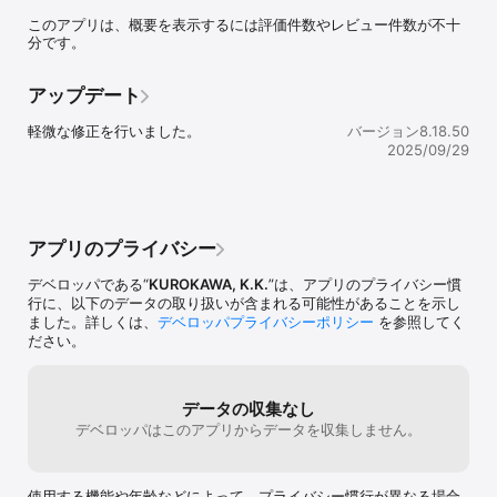
トもしっかりと！車のことで困ったことがあれば、何でもお気軽に
このアプリは、概要を表示するには評価件数やレビュー件数が不十
相談してください！

分です。
■主な機能

アップデート
・店舗からのお知らせ

店舗のイベント情報や、お役立ち情報などを定期配信いたします。
軽微な修正を行いました。
バージョン8.18.50
快適なカーライフのためにご覧ください！

2025/09/29
ご利用店舗からのみ情報をお受けいただくことが可能！

・ご予約機能

クロカワ公式アプリでは、お客様のご都合に合わせてアプリからご
予約が可能です。

アプリのプライバシー
24時間、少しお時間が空いた時など、お気軽にご予約いただけま
す！

デベロッパである“
KUROKAWA, K.K.
”は、アプリのプライバシー慣
また、車検切れにならないように定期的にお知らせが来ますので、
行に、以下のデータの取り扱いが含まれる可能性があることを示し
そのタイミングで簡単にアプリからご予約が可能です！

ました。詳しくは、
デベロッパプライバシーポリシー
を参照してく
また、車検以外にも点検やオイル交換などのご予約にもご利用くだ
ださい。
さい！

・お得なクーポン発行

お客様のご利用に合わせたお得なクーポンを発行させていただきま
データの収集なし
す。

デベロッパはこのアプリからデータを収集しません。
オイル交換、洗車、車検など時期に合わせて発行いたしますので、
安心で安全なカーライフのためにご利用ください！

使用する機能や年齢などによって、プライバシー慣行が異なる場合