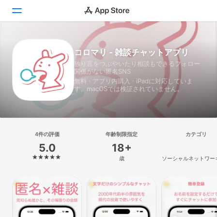
Today
コロマリ - 雑談チャットアプリ
独り言をつぶやいたり相談もできるフォロー
ゲーム
関係がない匿名SNS
無料 · アプリ内購入 · iPadに対応していま
アプリ
す。macOSでは検証されていません。
Arcade
検索
4件の評価
年齢制限指定
カテゴリ
5.0
18+
プラットフォーム
歳
ソーシャルネットワー
iPhone
iPad
Mac
Vision