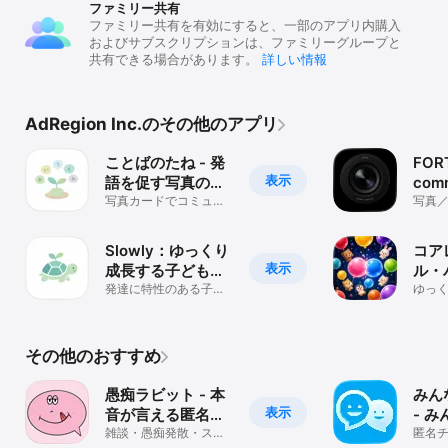
ファミリー共有
ファミリー共有を有効にすると、一部のアプリ内購入
およびサブスクリプションは、ファミリーグループと
共有できる場合があります。
詳しい情報
AdRegion Inc.のその他のアプリ
ことばのたね - 発
FOR
表示
語を促す写真の絵
com
カード
写真カードでコミュニ
写真
ケーションをとる
Slowly：ゆっくり
コア
表示
成長する子どもを
ル・
持つ親のコミュニ
発達に特性のある子ど
ーテ
ゆっ
もを育てる保護者さま
のパ
ティ
へ
その他のおすすめ
愚痴ラビット - 本
みん
表示
音が言える匿名つ
- 
ぶやきアプリ
雑談・愚痴発散・スト
匿名
レス解消・恋愛相談・
し