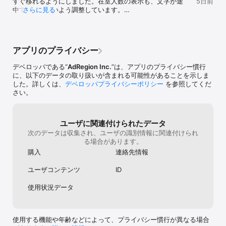
すぐ移れるようにしました。在室人数の表示も、文字が途
5日前
れるようにする
中で切れにくいよう調整しています。

さらに見る
が出たり、個人
そのほか、チャットフォームや設定画面の安定性を見直
い、出会い目的
し、細かな不具合を修正しました。
のではと懸念し
チャットルーム
屋も出てくるの
アプリのプライバシー
げた人が自分で
ます。個人でチ
デベロッパである“
AdRegion Inc.
”は、アプリのプライバシー慣行
しなくてもよく
に、以下のデータの取り扱いが含まれる可能性があることを示しま
を集めなくても
した。詳しくは、
デベロッパプライバシーポリシー
を参照してくだ
ち上げれば人が
さい。
るようなコンセ
解いただければ
ユーザに関連付けられたデータ
次のデータは収集され、ユーザの識別情報に関連付けられ
る場合があります。
購入
連絡先情報
ユーザコンテンツ
ID
使用状況データ
使用する機能や年齢などによって、プライバシー慣行が異なる場合