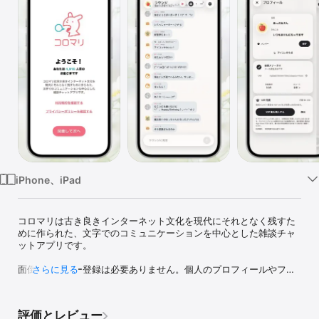
Watch
TV
iPhone、iPad
コロマリは古き良きインターネット文化を現代にそれとなく残すた
めに作られた、文字でのコミュニケーションを中心とした雑談チャ
ットアプリです。

面倒なユーザー登録は必要ありません。個人のプロフィールやフォ
さらに見る
ロワーのような煩わしい人間関係もなく、用意されたチャットルー
ムに入ればすぐに会話を楽しむことができます。

評価とレビュー
昔ながらの言い方ならハンドルネーム（お名前）を設定するだけ