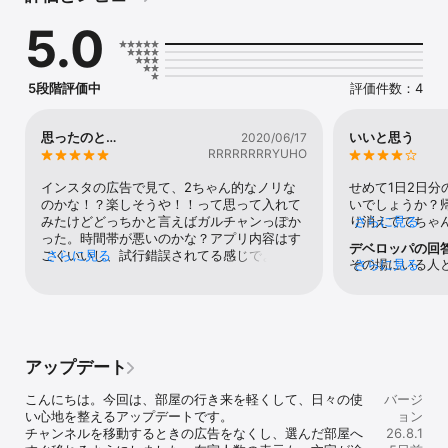
で、誰でも簡単に使うことができます。

5.0
それぞれの投稿をタップすると返事を送ることができますが、一対
一のトークルームでは無いので、返事を強要される圧迫感もありま
せん。みんなで楽しくワイワイ喋る感じで、たまにはスルーされる
5段階評価中
評価件数：4
ことにもめげずに会話をお楽しみください。

勧誘や誹謗中傷、出会いを求める投稿以外ならば自由に使っていた
思ったのと…
いいと思う
2020/06/17
だいて構いません。匿名だからこそ、他愛ない会話を楽しめること
RRRRRRRRYUHO
もあるかと思います。「画面の向こうには人がいる」という事は忘
れずにご利用していただければ幸いです。

インスタの広告で見て、2ちゃん的なノリな
せめて1日2日
のかな！？楽しそうや！！って思って入れて
いでしょうか？
利用規約: https://colomali.jp/#terms

みたけどどっちかと言えばガルチャンっぽか
り消えててちゃ
さらに見る
プライバシーポリシー: https://colomali.jp/#privacy
った。時間帯が悪いのかな？アプリ内容はす
w😅
デベロッパの回
ごくいいし、試行錯誤されてる感じでよかっ
さらに見る
その場にいる人
さらに見る
た！管理人さんの努力がにじみ出てますまた
むのがチャット
時間開けて様子見てみようと思います
か見れないよう
いから話しやす
事を待つような
流れる速度に合
アップデート
示板などのアプ
れません。こう
こんにちは。今回は、部屋の行き来を軽くして、日々の使
バージ
プリの使い方」
い心地を整えるアップデートです。

ョン
ない事があれば
チャンネルを移動するときの広告をなくし、選んだ部屋へ
26.8.1
ください( ´ ▽