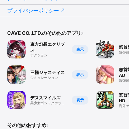
プライバシーポリシー
CAVE CO.,LTD.のその他のアプリ
東方幻想エクリプ
怒首
表示
ス
敵弾
アクション
シュ
怒首
三極ジャスティス
表示
AD
シミュレーション
敵弾
シュ
怒首
デススマイルズ
表示
HD
美少女ゴシックホラー
海外
シューティング
シュ
その他のおすすめ