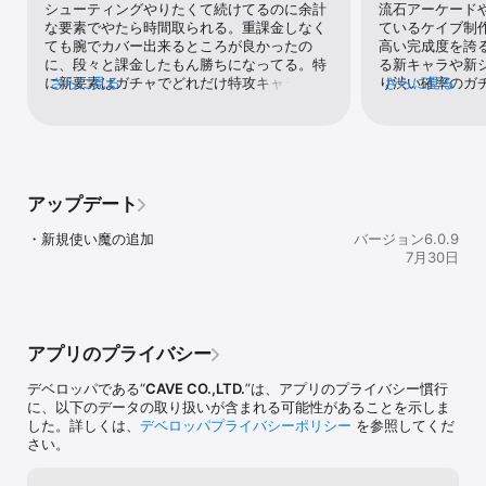
シューティングやりたくて続けてるのに余計
流石アーケード
連続コンボで美少女使い魔と急接近！？

な要素でやたら時間取られる。重課金しなく
ているケイブ制
合体するとラブマックス発動！

ても腕でカバー出来るところが良かったの
高い完成度を誇
超強力ショットで魔物を一気にやっつけよう!!

に、段々と課金したもん勝ちになってる。特
る新キャラや新
に新要素はガチャでどれだけ特攻キャラ引け
さらに見る
り渋い確率のガ
さらに見る
るかだけで勝負が決まってプレイヤーが介入
入手のため下手
◆豪華フルボイスも！重厚なストーリーが楽しめる！◆

する余地ゼロ。傍観してるだけだしゲームに
く。1回目は半額
もなってない。
とか珍しくない
美少女使い魔との親密度MAXで

あっという間に
豪華声優陣の録り下ろしボイスで展開されるストーリーは必見！

に貰えるが、イベ
使い魔をたくさん集めて、多彩なシナリオを堪能しよう！

回か3回分程し
アップデート
くないと無料分
キングやらで上
◆テクニックと愛でハイスコアを叩き出せ！◆

・新規使い魔の追加
バージョン6.0.9
論のことお金を
7月30日
ないなら本当に
乙女が持つショットの特性を生かして最高難易度に挑め！

れば半額などに
仲良くなると低レア度のキャラも最高レアリティまで転生可能！

溜め込もう。商
お気に入りのキャラと共に、テクニックと愛でハイスコアを叩き出
のはわかってい
せ！

心が欲しいので★
アプリのプライバシー
高い完成度を誇
ラかどうかは気
◆スコアタで目指せ！全一シューター！◆

デベロッパである“
CAVE CO.,LTD.
”は、アプリのプライバシー慣行
りたいのならお
に、以下のデータの取り扱いが含まれる可能性があることを示しま
美少女使い魔を育成して日本No.1シューターを目指そう！

した。詳しくは、
デベロッパプライバシーポリシー
を参照してくだ
全国1位も夢じゃない！？

さい。
ランキング上位者には豪華報酬あり！
