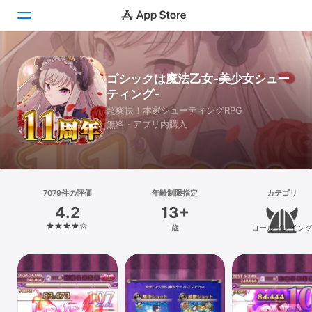
Today
ゴシックは魔法乙女-美少女シュー
ティング-
ゲーム
超爽快！本家シューティングRPG
無料 · アプリ内購入
アプリ
Arcade
検索
7079件の評価
年齢制限指定
カテゴリ
4.2
13+
プラットフォーム
歳
ロールプレイン
iPhone
iPad
Mac
Vision