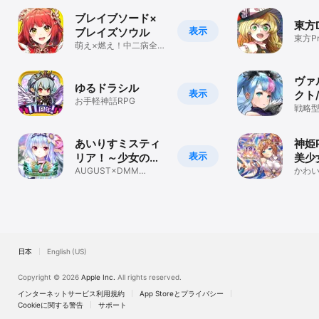
ブレイブソード×
東方D
表示
ブレイズソウル
東方P
萌え×燃え！中二病全開
ロー
RPG
ン！
ヴァ
ゆるドラシル
表示
クト
お手軽神話RPG
ルプ
戦略型
ラ育
ム
あいりすミスティ
神姫P
表示
リア！～少女のつ
美少
むぐ夢の秘跡～
AUGUST×DMM
トル
かわ
GAMESが贈る美少女育
ター
成ゲームアプリ
もう
日本
English (US)
Copyright © 2026
Apple Inc.
All rights reserved.
インターネットサービス利用規約
App Storeとプライバシー
Cookieに関する警告
サポート