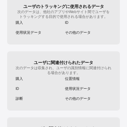
◆ケイブの人気キャラ続々参戦◆

ユーザのトラッキングに使用されるデータ
次のデータは、他社のアプリやWebサイト間でユーザを
デススマイルズ、蜂シリーズなど

トラッキングする目的で使用される場合があります。
有名シューティングゲームの人気キャラが続々参戦！

購入
ID
使用状況データ
その他のデータ
＼　こんな人におすすめ！　／

・美少女・シューティングが好き

・美少女育成ゲームや美少女ゲームが好き

・本格シューティングゲーを楽しみたい

ユーザに関連付けられたデータ
・美少女に色んな服を着せてデートしたい

次のデータは収集され、ユーザの識別情報に関連付けられ
・美少女と絆を深めたい

る場合があります。
・魅力的なキャラクターを楽しみたい！

・ダークファンタジー系の世界観が好き！

購入
位置情報
・重厚なシナリオがないと満足できない！

・俺（私）こそが真のシューター！！！！！！

ID
使用状況データ
・夏に向けて筋トレ（シュー筋に限る）をしたい！

診断
その他のデータ
◆◆◆◆ 基本無料！ ◆◆◆◆

※一部有料アイテムがございます。

Powered by Live2D

■サポート機種
