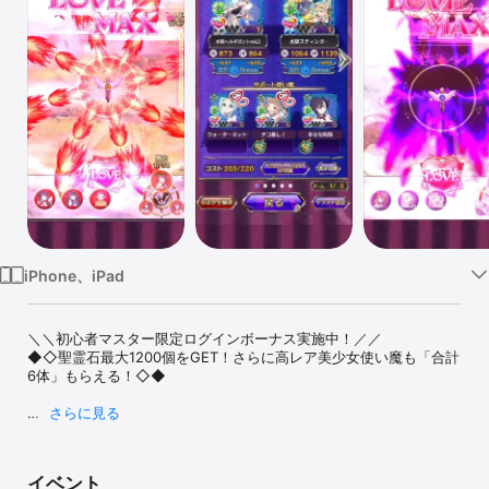
Watch
TV
iPhone、iPad
＼＼初心者マスター限定ログインボーナス実施中！／／

◆◇聖霊石最大1200個をGET！さらに高レア美少女使い魔も「合計
6体」もらえる！◇◆

さらに見る
-+-+-+-+-+-+-+-+-+-+-+-+-+-+-+-+-+-+-+-

無料で遊べる「美少女」×「爽快・本格シューティング」

イベント
-+-+-+-+-+-+-+-+-+-+-+-+-+-+-+-+-+-+-+-
