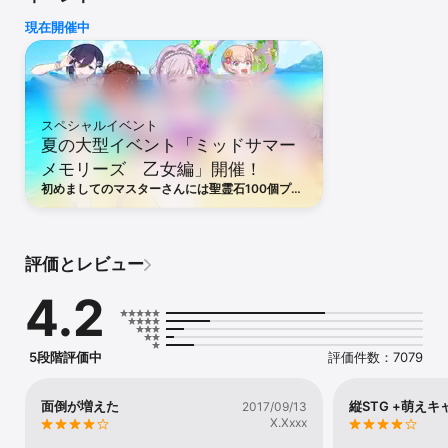
現在開催中
「お願い、あなたの力を貸して！」

ジルバラードの辺境の街「オーフェリア」の、さらに外れ。

小さな廃教会に、天涯孤独の一人の少年が住んでいる。

スペシャルイベント
突然襲い掛かる魔物、そして現れる5人の乙女…。

夏の大型イベント「ミッドサマー
メモリーズ 乙女編」開催！
あなたと乙女たちの間に生まれる絆。

これは、あなたと彼女たちが紡ぐ物語。

初めましてのマスターさんには聖霊石100個プレ
ゼント＆10連で燦海シリーズの乙女が1枚以上確
定するガチャが登場中！2026サマーキャンペー
ンや缶バッチ付きパック販売なども実施！
-+-+-+-+-+-+-+-+-+-+-+-+-+-+-+-+-+-+-+-

評価とレビュー
◆爽快感抜群！本格シューティングRPG登場◆

4.2
正統派！　ドＳ！？　「美少女」×「シューティング」！

数々の名作縦シューティングゲームを手がけた

ケイブが贈る本格シューティングアプリ。

5段階評価中
評価件数：7079
可愛い美少女たちと契約し、魔物から平和な世界を取り戻せ！

面倒が増えた
縦STG +萌えキ
2017/09/13
◆愛の結晶！ラブマックス！◆

X.Xxxx