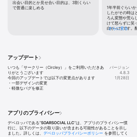
る

出会い目的とか見せ合い目的は、3割くらい
1年半前ぐらい
で普通に楽しめる
■ サークリー（Circley）とはどんなアプリ？

したがその時は
【みんなが集い、すぐに繋がる新感覚SNSアプリ】

ろん変態や荒ら
「気軽に友達作りアプリ」「趣味で繋がるコミュニティアプリ」
けて怒らずに笑
「匿名通話チャットアプリ」「声だけライブ配信アプリ」「位置情
白かったです。
さらに見る
報共有アプリ」など、いろんな特性を持っています。

集まり多い時に
短文テキストや画像、動画投稿まで組み込んだ最新SNS！あなたの
まるなど珍しく
好みに合わせた投稿をデータ分析でオススメします。

通話と同じ感じ
など一日中入り
たくさんの投稿コンテンツを通じて、とにかく誰かと話せる、本当
足していました
アップデート
の友達との出会い、新感覚SNSアプリ！それが「サークリー」で
ラボ配信終了と
す。

んと本格的な配
いつも「サークリー（Circley）」をご利用いただきあ
バージョン
た。仲良かった
りがとうございます

4.8.3
■ 機能紹介

やめていきまし
今回のアップデートでは以下の変更点があります

1月28日
- 「投稿」：今なにしてる？日常の些細なことでもつぶやきができ
て中高生が同世
・一部デザインの変更

るよ！みんなが共感してくれるはず！

がいい所だった
・軽微なバグを修正
- 「メッセージ」：いろんな人が今もDMで暇つぶしチャットを楽し
なってしまいま
んでるよ！『寝落ち通話しよ〜』『今日もお疲れさま！』などなん
ンを乞食する配
でも語り合える！

大半です。運営
- 「無料通話」：好きな相手といつでも気軽に音声通話！24時間話
正直何を目指し
し放題で、距離を感じない自然なおしゃべりを楽しもう！

ークリーのいい
アプリのプライバシー
- 「マップ」：親しい友達や恋人と位置情報共有！友達の今が分か
んですか？力入
って、もっと心の距離が縮まる！

思います。この
デベロッパである“
SOARSOCIAL LLC
”は、アプリのプライバシー慣
- 「ひまNow!」：友達作りの第一歩！誰かと話したいときにすぐに
いきます(もう過
行に、以下のデータの取り扱いが含まれる可能性があることを示し
繋がれて、新しい出会いがみつかる！

でもいいんです
ました。詳しくは、
デベロッパプライバシーポリシー
を参照してく