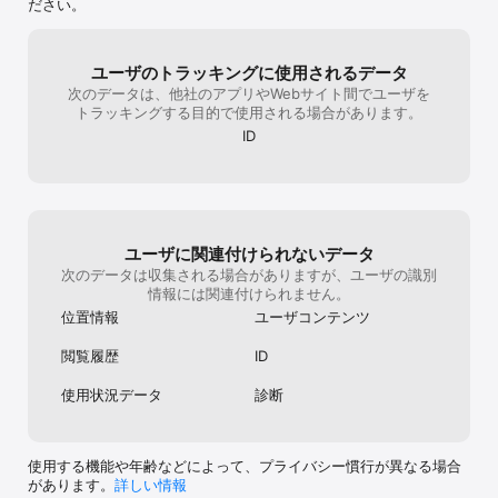
- 「広場」：共通の話題でユーザーと繋がるコミュニティ！自由に
クリーは全く面
ださい。
作って、みんなとゆるく雑談ひまトーク！

もオススメでき
- 「AIチャット」：すぐに返信してくれるAIフレンドとのトークが楽
聞いてください
しめる！『なぜ人は夢を見るの？』などなんでも話してみよう！

ユーザのトラッキングに使用されるデータ
- 「フォロー」：好きなユーザーをみつけよう！フォローすればい
次のデータは、他社のアプリやWebサイト間でユーザを
つでも気になるひとの投稿をチェックできる！

トラッキングする目的で使用される場合があります。
- 「レコメンド」：人気の投稿の中でも、あなたが気になりそうな
投稿が優先的におすすめ表示されるよ！

ID
- 「カクサン」：気に入った投稿コンテンツをみんなに共有するこ
とができるよ！

- 「ライブ配信」：声だけの配信を気軽に楽しもう！雑談で日々の
いろんな話題・ネタをみんなで楽しめちゃう！

- 「ショート音声」：あなたの声を録音・投稿して個性を表現して
みよう！

ユーザに関連付けられないデータ
次のデータは収集される場合がありますが、ユーザの識別
■ 声だけライブ配信機能を搭載、わくわくドキドキな臨場感

情報には関連付けられません。
- 匿名声だけのライブ配信：顔出し不要のVTuber&音声配信で、私
位置情報
ユーザコンテンツ
を応援してくれる素敵なファンに出会えるかも！

- 配信を盛り上げよう：みんなとの距離がどんどん縮まる！ネット
閲覧履歴
ID
友達(ネッ友)がたくさん作れる！

- コラボ配信機能を搭載：友達と一緒に配信できるから、初心者も
使用状況データ
診断
気軽にワイワイ配信が始められる！

■ 今人気急上昇中の新感覚SNSアプリ

10-20代の女性を中心に支持を集め、”次世代SNS”としても話題！若
使用する機能や年齢などによって、プライバシー慣行が異なる場合
い世代から始まり、幅広い世代のユーザーが利用しているよ！

があります。
詳しい情報
『サークリーで知り合った人と、今では週に一度オンラインゲーム