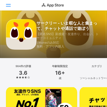
サークリー - いま暇な人と集まっ
Today
て、チャットや通話で遊ぼう
ゲーム
【匿名SNS】新感覚！友達作り、出会い、ト
ークコミュニティ
iPhoneのみ対応
アプリ
無料 · アプリ内購入
Arcade
検索
964件の評価
年齢制限指定
カテゴリ
3.6
16+
プラットフォーム
歳
ソーシャルネットワー
iPhone
iPad
Mac
Vision