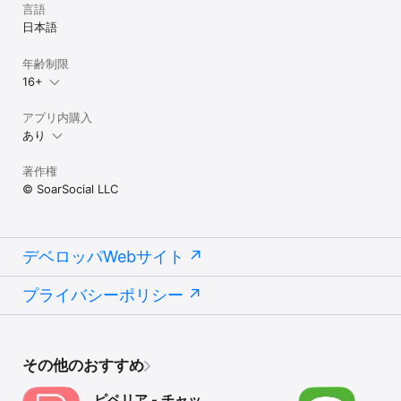
配信)を始めてみたい方

言語
- 友達と一緒に、コラボ配信をやってみたい方

日本語
- 寂しいときに、誰かと音声通話でお話するのが好きな方

- 眠れない夜に、寝落ち配信を聞くのが好きな方

年齢制限
- ”推し”に投げ銭できる人気アプリを探している方

16+
[注意]

出会い・マッチング目的で、LINEなどのSNSのIDを掲示板で交換す
アプリ内購入
ることは禁止されています。

あり
猥褻な表現や、誹謗中傷その他不適切なコンテンツの投稿に厳しく
対処します。コミュニティガイドライン違反が確認された場合に
著作権
は、適切な処置を取ります。

© SoarSocial LLC
[最新のアプリの更新情報をチェック]

公式サイト: https://circley.jp/

Twitter: https://x.com/circley_sns

YouTube: https://www.youtube.com/@circley_official

デベロッパWebサイト
TikTok: https://www.tiktok.com/@circley_sns

Instagram: https://www.instagram.com/circley_official

プライバシーポリシー
[利用規約]

https://circley.jp/term_of_service/

[プライバシーポリシー]

その他のおすすめ
https://circley.jp/privacy_policy/

ピペリア - チャッ
[特定商取引法]
