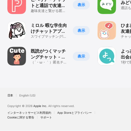
みど
表示
https://circley.jp/special_commercial_law/

トと通話で友達が
通話
できる新しいコミ
趣味友達と繋がる匿名
板
[コミュニティガイドライン]

のトーク&ライブ配信&
ュニティ
電話SNS
https://circley.jp/community_guidelines/
ミロル 暇な学生向
ひま
表示
けチャットアプリ
友達
- ネッ友友達探し
スワイプマッチング!高
SNS
チャッ
校生大学生同世代トー
と即
sns
ク恋愛相談日常投稿
既読がつくマッチ
よっ
表示
ングチャット - き
出会
ゅーととーく
（´・ω・｀）匿名チャ
ット
1秒で
ットアプリでトークし
トSN
よ！！
日本
English (US)
Copyright © 2026
Apple Inc.
All rights reserved.
インターネットサービス利用規約
App Storeとプライバシー
Cookieに関する警告
サポート