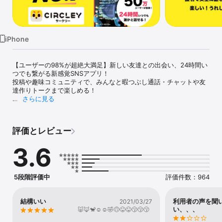
Watch
TV
iPhone
【ユーザーの98%が超絶大満足】新しい友達との出会い、24時間い
つでも繋がる新感覚SNSアプリ！

投稿や趣味コミュニティで、みんなと暇つぶし通話・チャットや友
達作りトークまで楽しめる！

さらに見る
【通話チャットマッチング率No.1】24時間いつでも誰かと話せる、
新しい友達と出会える新感覚SNSアプリ！

24時間誰かが通話・チャットであなたを待機中！

評価とレビュー
投稿や趣味コミュニティで、みんなと暇つぶしトークや友達作りま
で楽しめる！

3.6
■ サークリーのおすすめポイント

- 投稿と「いいね」：共感できるユーザー同士がすぐに出会って、
繋がれる

5段階評価中
評価件数：964
- 趣味コミュニティも充実：同じ趣味の人たちと簡単に友達作りや
交流ができる

- 完全匿名で顔出しも不要：誰かと気ままに通話チャットや声だけ
結構いい
利用者の声を聞
2021/03/27
ライブ配信で話せる

い、、、
🐷🦊🐒☺️☺️🤣🙃😜😜😚😚😚
- 位置情報共有：親しい友だちや恋人と、いつでも今をシェアでき