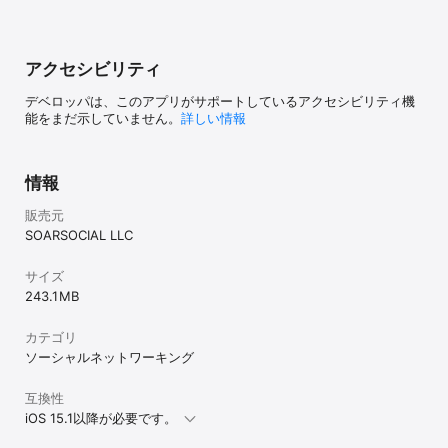
を楽しんでいます』『趣味の広場で出会った人と実際に活動するよ
うになりました』など、実際のユーザー体験も続々と報告されてい
ます！

アクセシビリティ
《こんな方におすすめ》

- とにかくすぐに誰かと話したい、繋がりたい方

デベロッパは、このアプリがサポートしているアクセシビリティ機
- ネット友達(ネッ友)をたくさん作りたい方

能をまだ示していません。
詳しい情報
- 誰かにあなたのお気に入りの写真や動画を共有したい方

- 匿名SNSチャットアプリや、声だけ配信アプリで話すことに興味
のある方

- ひまつぶし感覚で、みんなの投稿を見るのが好きな方

情報
- 投稿に「いいね」や「返信」で、みんなに共感してほしい方

- 共通の趣味の友達を見つけて、雑談ひまトークを楽しみたい方

販売元
- 暇つぶしにチャットや、ランダム通話、雑談配信をするのが好き
SOARSOCIAL LLC
な方

- 匿名チャット・匿名通話で、知らない人とお悩み相談をしたい方

サイズ
- 位置情報共有アプリで、仲の良い友だちといつでも繋がっていた
243.1 MB
い方

- コミュ障にぴったりな、通話チャットSNSを探したい方

- 大学生など若い世代も利用している、友達作りトークアプリに参
カテゴリ
加したい方

ソーシャルネットワーキング
- AIチャットですぐに返信してくれるAIフレンドとの会話を楽しみた
い方

互換性
- VTuber&音声配信が楽しめるチャットSNSアプリで、みんなでワ
iOS 15.1以降が必要です。
イワイ盛り上がりたい方

- 完全匿名&顔出しなしで、気軽にライブ配信アプリ(VTuber&音声