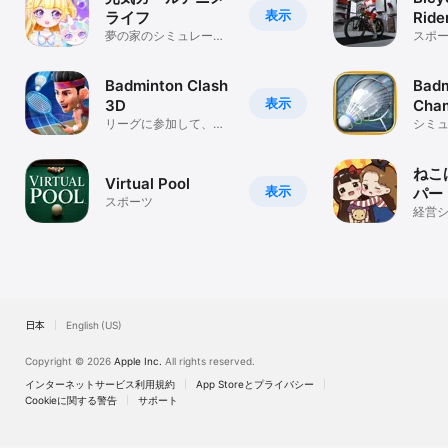
表示
ライフ
Ride
夢の家のシミュレーシ
スポ
ョンゲームを構築する
Badminton Clash
Badm
表示
3D
Cham
リーグに参加して、思
シミ
いきりスマッシュしよ
う
ねこ
Virtual Pool
表示
パー
スポーツ
ゲー
経営
日本
English (US)
Copyright © 2026
Apple Inc.
All rights reserved.
インターネットサービス利用規約
App Storeとプライバシー
Cookieに関する警告
サポート