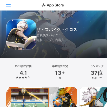
Today
ザ・スパイク・クロス
ゲーム
超爽快スパイク！
無料 · アプリ内購入
アプリ
Arcade
検索
1535件の評価
年齢制限指定
ランキング
4.1
13+
37位
プラットフォーム
歳
スポーツ
iPhone
iPad
Mac
Vision