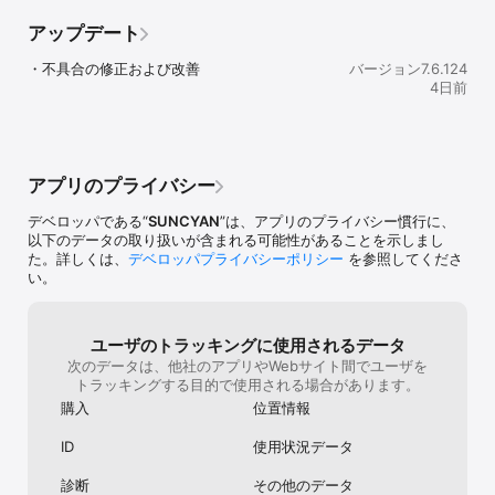
尖っていないこ
イの終わってしまう事からやる事が少ないと
が少なくて馴染
感じます。現在ではトーナメントを1日１回や
アップデート
い設計だ。 上級
りデイリーミッションを終わらせたらもう他
埋めにちょうど
にやるモードが無く次のリセットを待つしか
・不具合の修正および改善
バージョン7.6.124
込む。 目立たな
ありません、ワンプレイでの獲得量を減らせ
4日前
力持ちタイプだ
という訳でもなく獲得量の上限を上げたり新
も魅力だ。 評
しいモード(トーナメントの様な毎日更新され
ある。 「意外と
る)を増やして欲しいです。最後に、ゲーム性
過度な期待がな
からキャラクター、演出、イラスト、ストー
っていてストレ
リー全て作り込まれていて制作陣の方々が頑
アプリのプライバシー
ーマンスが出せ
張られているのが伺えます。ですがそれ以上
点だ。 キャラ
に新しいやり込み要素を増やして頂きたいで
デベロッパである“
SUNCYAN
”は、アプリのプライバシー慣行に、
る。 プレイヤー
す。やる事が少なくすぐ終わってしまうほど
以下のデータの取り扱いが含まれる可能性があることを示しまし
達を実感しやす
悲しい事はございません、ストーリーのハー
た。詳しくは、
デベロッパプライバシーポリシー
を参照してくださ
い方ができる。 
ドモードでもリーグのようなチャレンジ系で
い。
地道に勝つ楽し
も追加されたら是非プレイしたいです。返答
だからこそ奥が
お待ちしております。
る。 長く付き合
の引き立て役に
ユーザのトラッキングに使用されるデータ
スを整える。過
次のデータは、他社のアプリやWebサイト間でユーザを
む。他キャラと
トラッキングする目的で使用される場合があります。
編成できるのが
購入
位置情報
い。急な調整に
に見合った働き
ID
使用状況データ
クターだ。想像
ごとに解釈が違
診断
その他のデータ
な魅力がある。