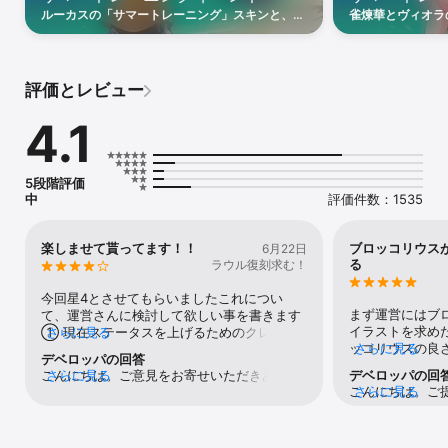
しみにしてください

ルーカスの「サマートレーニング」スキンと、ミ
雀煉華とヴィオラ
ニゲーム「デイブの地獄トレーニング」をお楽し
「デイブの地獄ト
■多彩なバレーボールコンテンツ！

みください！
シンプルな試合だけでなく、ビーチバレーボール、トーナメント、
コロシアムなど

評価とレビュー
様々なやり方で勝ち抜きましょう！
4.1
5段階評価
中
評価件数：1535
楽しませて貰ってます！！
ブロッコリウス
6月22日
る
ラウル復刻求む！
今回星4とさせてもらいましたこれについ
まず運営にはブ
て、運営さんに検討して欲しい事を書きます
イラストを求め
① 現在ステータスを上げるためのクレジッ
さらに見る
ッコリウスの良
さらに見る
トやexpポイントの枯渇がやはり否めませ
デベロッパの回答
ッコリウスは派
ん、キャラの育成の為のクレジットやexpポ
こんにちは。ご意見をお寄せいただきありが
さらに見る
デベロッパの回
な良さが光る。 
イントを減らすか、それを獲得できるモード
こんにちは。ご
さらに見る
とうございます。いただいたフィードバック
いい、強すぎな
が欲しいです②やる事が少ないと感じます。
いただいたご意
は開発チームへ共有させていただきます。今
から見捨てられ
1週間で全モードのアイテム獲得上限リセット
いただきます。
後とも変わらぬご支援のほど、よろしくお願
安心感がある。 
をするのはいいのですがその上限がワンプレ
くお願いいたします
い申し上げます。Studio SUNCYANより