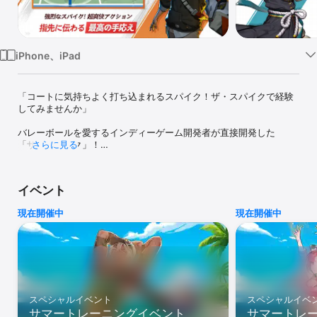
Watch
TV
iPhone、iPad
「コートに気持ちよく打ち込まれるスパイク！ザ・スパイクで経験
してみませんか」

バレーボールを愛するインディーゲーム開発者が直接開発した
「ザ・スパイク」！

さらに見る
バレーボールの魅力を最大限に生かすため、何度も試行錯誤を重ね
て作り上げたスポーツゲームです。

イベント
バレーボール特有の爽快なプレイを「確実」に体験できます。

現在開催中
現在開催中
■ 様々な戦略を直接実現できるスポーツゲーム！

3対3のバレー試合で速攻、パイプ攻撃、オープン攻撃、時間差攻
撃！

試合の色んな場面で、あなたのベストスパイクを決めてください

■ 魅力的なストーリー！

ザ・スパイクの世界観に生きる様々な魅力あふれるキャラクターた
スペシャルイベント
スペシャルイベ
ち！

サマートレーニングイベント
サマートレ
主人公ペク・シウの内面的な成長とバレー選手としての成長をお楽